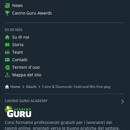
News
Casino Guru Awards
SU DI NOI
Su di noi
Storia
Team
Contatti
Termini d'uso
Mappa del sito
Home
Giochi
Coins & Diamonds: Hold and Win free play
CASINO GURU ACADEMY
Corsi formativi professionali gratuiti per i lavoratori dei
casinò online, orientati verso le buone pratiche del settore,