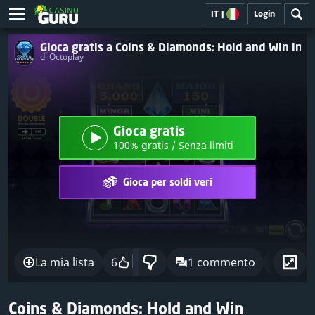
IT
|
Login
Gioca gratis a Coins & Diamonds: Hold and Win in 
di Octoplay
Gioca gratis
100% gratis / Senza limiti
Gioca per soldi veri
La mia lista
6
1 commento
Cond
Coins & Diamonds: Hold and Win