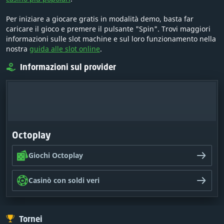
Per iniziare a giocare gratis in modalità demo, basta far
caricare il gioco e premere il pulsante "Spin". Trovi maggiori
informazioni sulle slot machine e sul loro funzionamento nella
nostra
guida alle slot online
.
Informazioni sul provider
Octoplay
Giochi Octoplay
Casinò con soldi veri
Tornei