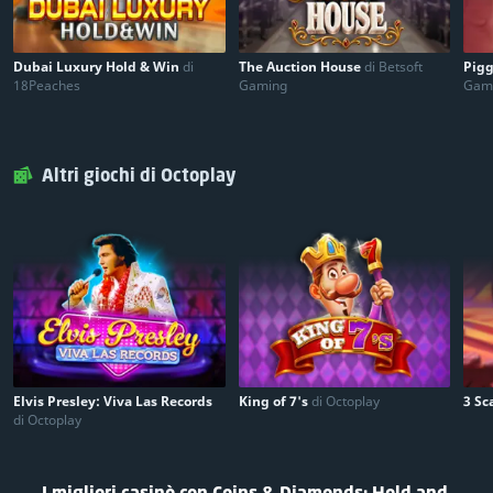
Dubai Luxury Hold & Win
di
The Auction House
di Betsoft
Pig
18Peaches
Gaming
Gam
Altri giochi di Octoplay
Elvis Presley: Viva Las Records
King of 7's
di Octoplay
3 Sc
di Octoplay
I migliori casinò con Coins & Diamonds: Hold and