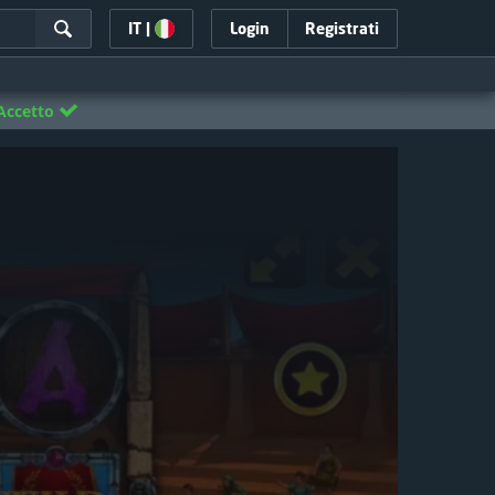
IT
|
Login
Registrati
Accetto