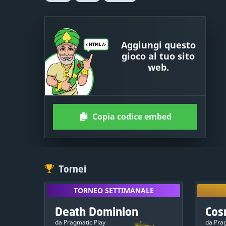
Aggiungi questo
gioco al tuo sito
web.
Copia codice embed
Tornei
TORNEO SETTIMANALE
TORNEO SETTIMANALE
PREMI
Death Dominion
Cos
00
:
18
:
49
25
100 $
da Pragmatic Play
da Pra