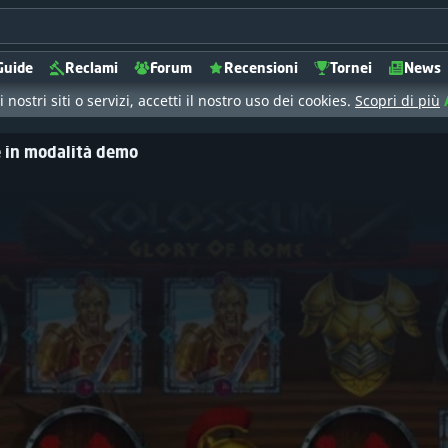
Guide
Reclami
Forum
Recensioni
Tornei
News
 nostri siti o servizi, accetti il nostro uso dei cookies.
Scopri di più
e in modalità demo