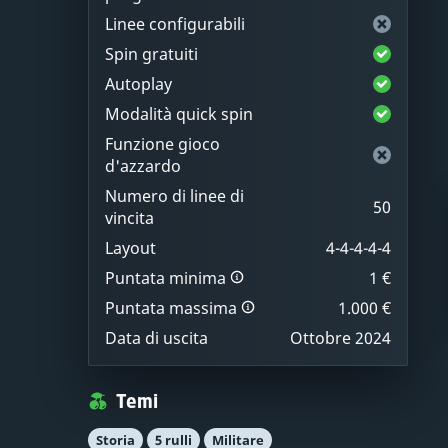
Linee configurabili
Spin gratuiti
Autoplay
Modalità quick spin
Funzione gioco
d'azzardo
Numero di linee di
50
vincita
Layout
4-4-4-4-4
Puntata minima
1 €
Puntata massima
1.000 €
Data di uscita
Ottobre 2024
Temi
Storia
5 rulli
Militare