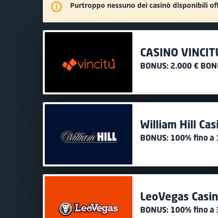
Purtroppo nessuno dei casinò disponibili offr
CASINO VINCI
BONUS:
2.000 € BO
William Hill Ca
BONUS:
100% fino a 
LeoVegas Casi
BONUS:
100% fino a 