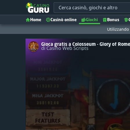
Home
Casinò online
Giochi
Bonus
Utilizzando i
Gioca gratis a Colosseum - Glory of Rom
di Casino Web Scripts