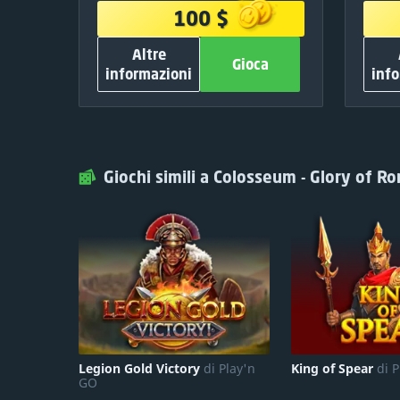
100 $
50 $
1
380 $
30 $
2
250 $
Altre
Gioca
20 $
3
120 $
informazioni
inf
75 $
ALTRE INFORMAZIONI
50 $
250
Totale spin gratuiti:
750
Gioca
Chiudi
25 $
Pragmatic Play
Creatori:
Pragm
25 $
GRATIS
Partecipazione:
GRAT
Giochi simili a Colosseum - Glory of R
25 $
25 $
25 $
Legion Gold Victory
di Play'n
King of Spear
di 
GO