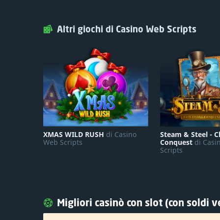
Altri giochi di Casino Web Scripts
XMAS WILD RUSH
di Casino
Steam & Steel - 
Web Scripts
Conquest
di Cas
Scripts
Migliori casinò con slot (con soldi v