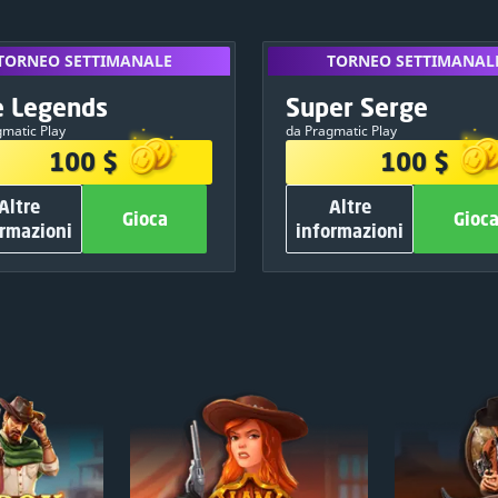
TORNEO SETTIMANALE
TORNEO SETTIMANAL
TORNEO SETTIMANALE
TORNEO SETTIMANAL
PREMI
PREMI
e Legends
Super Serge
:
13
:
49
06
:
13
:
49
100 $
100 $
gmatic Play
da Pragmatic Play
100 $
100 $
1
50 $
2
30 $
Altre
Altre
Gioca
Gioc
3
20 $
ormazioni
informazioni
ALTRE INFORMAZIONI
ALTRE INFORMAZIONI
Totale spin gratuiti:
250
Totale spin gra
Gioca
Chiudi
Gioca
Chiu
atic Play
Creatori:
Pragmatic Play
Cre
IS
Partecipazione:
GRATIS
Partecipa