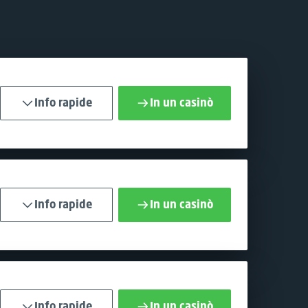
Info rapide
In un casinò
Info rapide
In un casinò
Info rapide
In un casinò