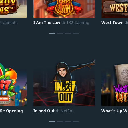
 Pragmatic
I Am The Law
di 1X2 Gaming
West Town
d
 Re Opening
In and Out
di NetEnt
What's Up W