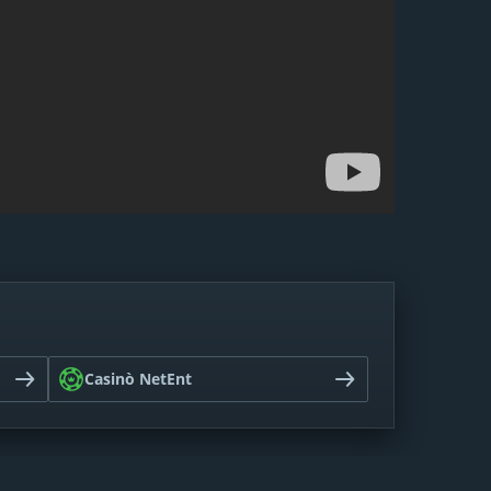
Casinò NetEnt