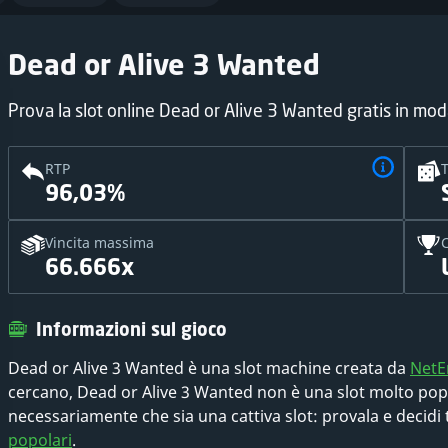
Dead or Alive 3 Wanted
Prova la slot online Dead or Alive 3 Wanted gratis in mo
RTP
T
96,03%
Vincita massima
C
66.666x
Informazioni sul gioco
Dead or Alive 3 Wanted è una slot machine creata da
NetE
cercano, Dead or Alive 3 Wanted non è una slot molto popo
necessariamente che sia una cattiva slot: provala e decidi
popolari
.