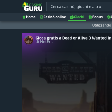
Home
Casinò online
Giochi
Bonus
Utilizzando i
Gioca gratis a Dead or Alive 3 Wanted i
di NetEnt