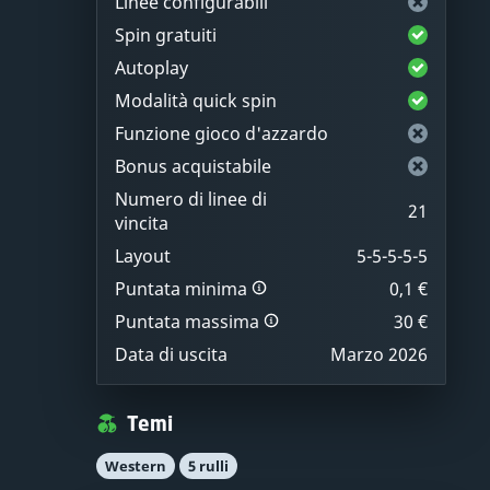
Linee configurabili
Spin gratuiti
Autoplay
Modalità quick spin
Funzione gioco d'azzardo
Bonus acquistabile
Numero di linee di
21
vincita
Layout
5-5-5-5-5
Puntata minima
0,1 €
Puntata massima
30 €
Data di uscita
Marzo 2026
Temi
Western
5 rulli