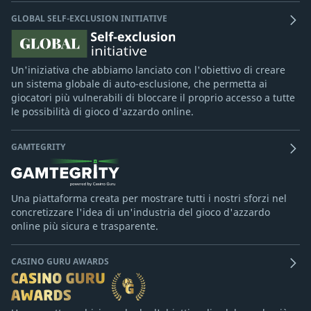
GLOBAL SELF-EXCLUSION INITIATIVE
Un'iniziativa che abbiamo lanciato con l'obiettivo di creare
un sistema globale di auto-esclusione, che permetta ai
giocatori più vulnerabili di bloccare il proprio accesso a tutte
le possibilità di gioco d'azzardo online.
GAMTEGRITY
Una piattaforma creata per mostrare tutti i nostri sforzi nel
concretizzare l'idea di un'industria del gioco d'azzardo
online più sicura e trasparente.
CASINO GURU AWARDS