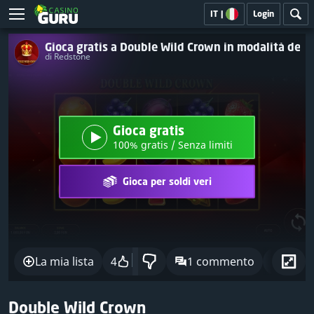
IT
|
Login
Gioca gratis a Double Wild Crown in modalità dem
di Redstone
Gioca gratis
100% gratis / Senza limiti
Gioca per soldi veri
La mia lista
4
1 commento
Cond
Double Wild Crown