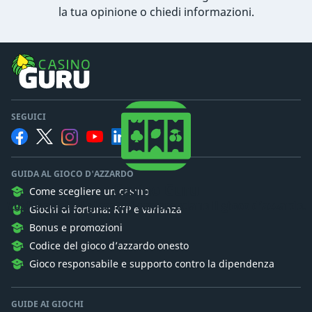
la tua opinione o chiedi informazioni.
SEGUICI
GUIDA AL GIOCO D'AZZARDO
Casino Guru
Come scegliere un casinò
Vogliamo che i giocatori comprendano il gioco d'azzardo.
Giochi di fortuna: RTP e varianza
Bonus e promozioni
Codice del gioco d’azzardo onesto
Gioco responsabile e supporto contro la dipendenza
GUIDE AI GIOCHI