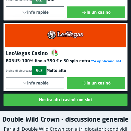
Info rapide
In un casinò
LeoVegas Casino
BONUS:
100% fino a 350 €
e 50 spin extra
*Si applicano T&C
9.7
Molto alto
Indice di sicurezza
Info rapide
In un casinò
Mostra altri casinò con slot
Double Wild Crown - discussione generale
Parla di Double Wild Crown con altri giocatori: condividi