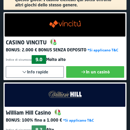
altri giochi dello stesso genere.
CASINO VINCITU
BONUS:
2.000 € BONUS SENZA DEPOSITO
*Si applicano T&C
9.0
Molto alto
Indice di sicurezza
Info rapide
In un casinò
William Hill Casino
BONUS:
100% fino a 1.000 €
*Si applicano T&C
8.2
Alto
Indice di sicurezza