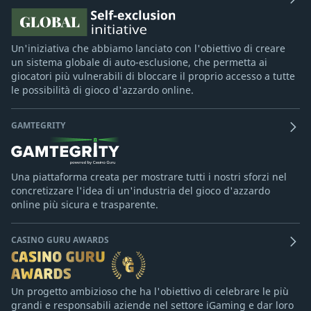
Un'iniziativa che abbiamo lanciato con l'obiettivo di creare
un sistema globale di auto-esclusione, che permetta ai
giocatori più vulnerabili di bloccare il proprio accesso a tutte
le possibilità di gioco d'azzardo online.
GAMTEGRITY
Una piattaforma creata per mostrare tutti i nostri sforzi nel
concretizzare l'idea di un'industria del gioco d'azzardo
online più sicura e trasparente.
CASINO GURU AWARDS
Un progetto ambizioso che ha l'obiettivo di celebrare le più
grandi e responsabili aziende nel settore iGaming e dar loro