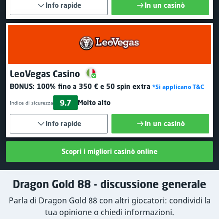
Info rapide
In un casinò
LeoVegas Casino
BONUS:
100% fino a 350 €
e 50 spin extra
*Si applicano T&C
9.7
Molto alto
Indice di sicurezza
Info rapide
In un casinò
Scopri i migliori casinò online
Dragon Gold 88 - discussione generale
Parla di Dragon Gold 88 con altri giocatori: condividi la
tua opinione o chiedi informazioni.