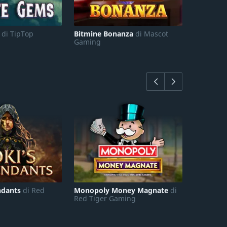
s
di TipTop
Bitmine Bonanza
di Mascot
El Dioni
Gaming
ndants
di Red
Monopoly Money Magnate
di
Aztec Tr
Red Tiger Gaming
Gaming