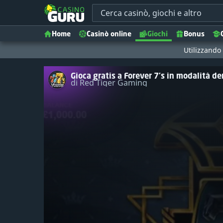
Home
Casinò online
Giochi
Bonus
Utilizzando i
Gioca gratis a Forever 7's in modalità d
di Red Tiger Gaming