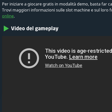
Per iniziare a giocare gratis in modalità demo, basta far ca
Trovi maggiori informazioni sulle slot machine e sul loro
online
.
Video del gameplay