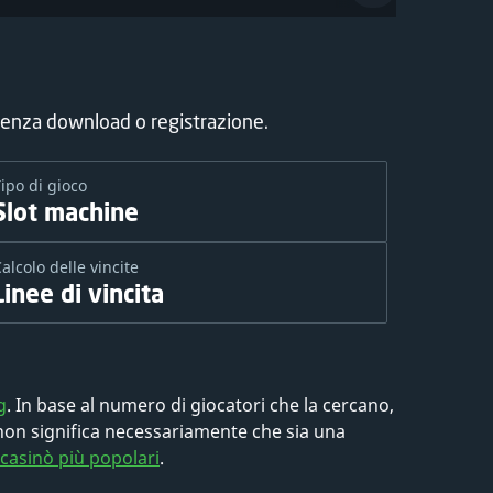
 senza download o registrazione.
ipo di gioco
Slot machine
alcolo delle vincite
Linee di vincita
g
. In base al numero di giocatori che la cercano,
non significa necessariamente che sia una
 casinò più popolari
.