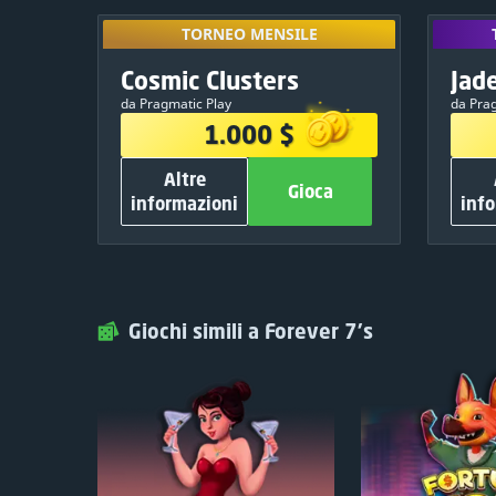
TORNEO MENSILE
TORNEO MENSILE
PREMI
Cosmic Clusters
Jad
23
:
13
:
36
02
1.000 $
da Pragmatic Play
da Pra
1.000 $
380 $
1
50 $
250 $
2
30 $
Altre
Gioca
120 $
3
20 $
informazioni
inf
75 $
4
ALTRE INFORMAZIONI
50 $
5
750
Totale spin gratuiti:
250
Gioca
Chiudi
25 $
6
Pragmatic Play
Creatori:
Pragm
25 $
7
GRATIS
Partecipazione:
GRAT
Giochi simili a Forever 7's
25 $
8
25 $
9
25 $
10