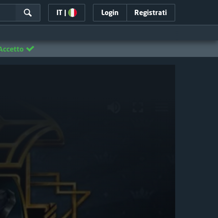
IT
|
Login
Registrati
Accetto