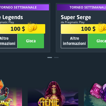
TORNEO SETTIMANALE
TORNEO SETTIMANAL
TORNEO SETTIMANALE
TORNEO SETTIMANAL
PREMI
PREMI
e Legends
Super Serge
:
13
:
36
05
:
13
:
36
100 $
100 $
gmatic Play
da Pragmatic Play
100 $
100 $
1
50 $
2
30 $
Altre
Altre
Gioca
Gioc
3
20 $
ormazioni
informazioni
ALTRE INFORMAZIONI
ALTRE INFORMAZIONI
Totale spin gratuiti:
250
Totale spin gra
Gioca
Chiudi
Gioca
Chiu
atic Play
Creatori:
Pragmatic Play
Cre
IS
Partecipazione:
GRATIS
Partecipa