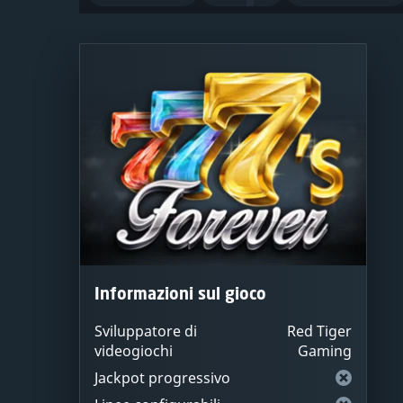
Informazioni sul gioco
Sviluppatore di
Red Tiger
videogiochi
Gaming
Jackpot progressivo