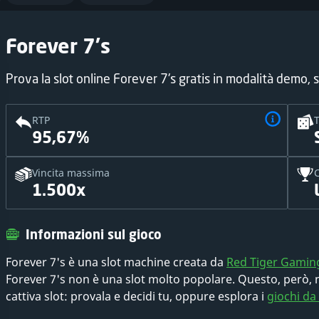
Forever 7's
Prova la slot online Forever 7's gratis in modalità demo,
RTP
T
95,67%
Vincita massima
C
1.500x
Informazioni sul gioco
Forever 7's è una slot machine creata da
Red Tiger Gamin
Forever 7's non è una slot molto popolare. Questo, però, 
cattiva slot: provala e decidi tu, oppure esplora i
giochi da