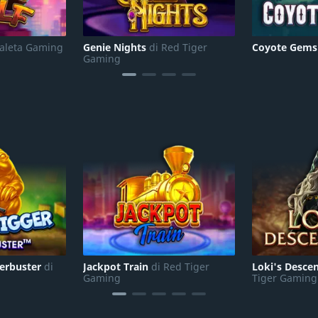
Caleta Gaming
Genie Nights
di Red Tiger
Coyote Gem
Gaming
terbuster
di
Jackpot Train
di Red Tiger
Loki's Desce
g
Gaming
Tiger Gaming