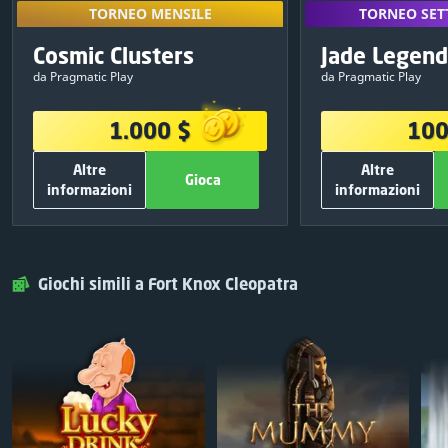
TORNEO MENSILE
TORNEO SET
TORNEO MENSILE
TORNEO SET
PREMI
PRE
Cosmic Clusters
Jade Legend
24
:
18
:
38
03
:
18
:
38
1.000 $
100
da Pragmatic Play
da Pragmatic Play
380 $
1
50 $
250 $
2
30 $
1.000 $
100
120 $
3
20 $
Altre
Altre
75 $
4
ALTRE INFORMAZIONI
Gioca
ALTRE INFO
informazioni
informazioni
50 $
5
750
Totale spin gratuiti:
250
Tot
Gioca
Chiudi
Gioca
25 $
6
Pragmatic Play
Creatori:
Pragmatic Play
25 $
7
GRATIS
Partecipazione:
GRATIS
25 $
8
Giochi simili a Fort Knox Cleopatra
25 $
9
25 $
10