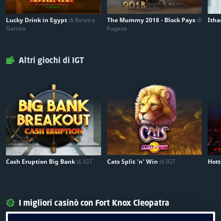
Lucky Drink in Egypt
di Belatra
The Mummy 2018 - Block Pays
di
Itha
Games
Fugaso
Altri giochi di IGT
Cash Eruption Big Bank
di IGT
Cats Split 'n' Win
di IGT
Hott
I migliori casinò con Fort Knox Cleopatra