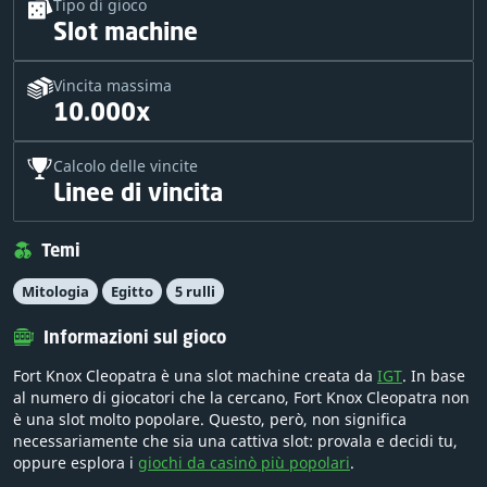
Tipo di gioco
Slot machine
Vincita massima
10.000x
Calcolo delle vincite
Linee di vincita
Temi
Mitologia
Egitto
5 rulli
Informazioni sul gioco
Fort Knox Cleopatra è una slot machine creata da
IGT
. In base
al numero di giocatori che la cercano, Fort Knox Cleopatra non
è una slot molto popolare. Questo, però, non significa
necessariamente che sia una cattiva slot: provala e decidi tu,
oppure esplora i
giochi da casinò più popolari
.