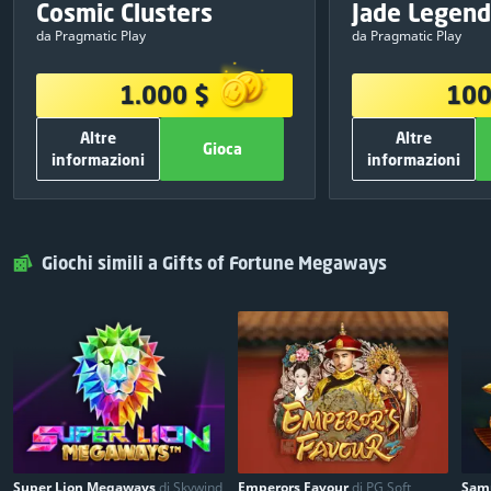
Cosmic Clusters
Jade Legend
22
:
18
:
03
01
:
18
:
03
1.000 $
100
da Pragmatic Play
da Pragmatic Play
380 $
1
50 $
250 $
2
30 $
1.000 $
100
120 $
3
20 $
Altre
Altre
75 $
4
ALTRE INFORMAZIONI
Gioca
ALTRE INFO
informazioni
informazioni
50 $
5
750
Totale spin gratuiti:
250
Tot
Gioca
Chiudi
Gioca
25 $
6
Pragmatic Play
Creatori:
Pragmatic Play
25 $
7
GRATIS
Partecipazione:
GRATIS
25 $
8
Giochi simili a Gifts of Fortune Megaways
25 $
9
25 $
10
Super Lion Megaways
di Skywind
Emperors Favour
di PG Soft
Sam