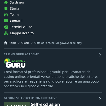
Su di noi
Storia
Team
Contatti
Termini d'uso
Mappa del sito
Home
Giochi
Gifts of Fortune Megaways free play
CASINO GURU ACADEMY
Corsi formativi professionali gratuiti per i lavoratori dei
casinò online, orientati verso le buone pratiche del settore,
per migliorare l'esperienza di gioco e favorire un approccio
onesto verso il gioco d'azzardo.
GLOBAL SELF-EXCLUSION INITIATIVE