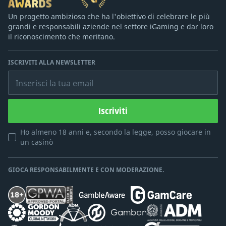
Un progetto ambizioso che ha l'obiettivo di celebrare le più
grandi e responsabili aziende nel settore iGaming e dar loro
il riconoscimento che meritano.
ISCRIVITI ALLA NEWSLETTER
Inserisci la tua email
Iscriviti
Ho almeno 18 anni e, secondo la legge, posso giocare in
un casinò
GIOCA RESPONSABILMENTE E CON MODERAZIONE.