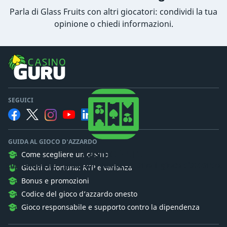
Parla di Glass Fruits con altri giocatori: condividi la tua
opinione o chiedi informazioni.
SEGUICI
GUIDA AL GIOCO D'AZZARDO
Casino Guru
Come scegliere un casinò
Vogliamo che i giocatori comprendano il gioco d'azzardo.
Giochi di fortuna: RTP e varianza
Bonus e promozioni
Codice del gioco d’azzardo onesto
Gioco responsabile e supporto contro la dipendenza