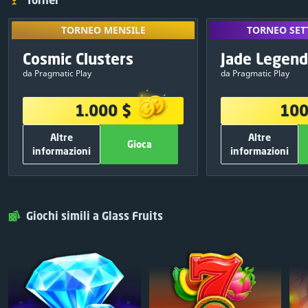
Tornei
TORNEO MENSILE
TORNEO SET
TORNEO MENSILE
TORNEO SET
PREMI
PRE
Cosmic Clusters
Jade Legend
22
:
10
:
53
01
:
10
:
53
1.000 $
100
da Pragmatic Play
da Pragmatic Play
380 $
1
50 $
250 $
2
30 $
1.000 $
100
120 $
3
20 $
Altre
Altre
75 $
4
ALTRE INFORMAZIONI
Gioca
ALTRE INFO
informazioni
informazioni
50 $
5
750
Totale spin gratuiti:
250
Tot
Gioca
Chiudi
Gioca
25 $
6
Pragmatic Play
Creatori:
Pragmatic Play
25 $
7
GRATIS
Partecipazione:
GRATIS
25 $
8
Giochi simili a Glass Fruits
25 $
9
25 $
10