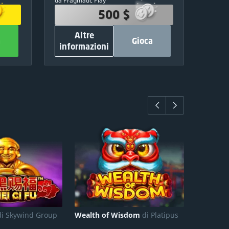
500 $
1000
da Pragmatic Play
da Prag
500 $
1
250 $
1
50 $
2
150 $
2
30 $
Altre
a
Gioca
3
50 $
3
20 $
informazioni
info
30 $
4
ALTRE INFORMAZIONI
20 $
5
tuiti:
500
Totale spin gratuiti:
250
di
Gioca
Chiudi
atori:
Pragmatic Play
Creatori:
Pragm
zione:
Condividi e Gioca
Partecipazione:
GRAT
di Skywind Group
Wealth of Wisdom
di Platipus
Court of 