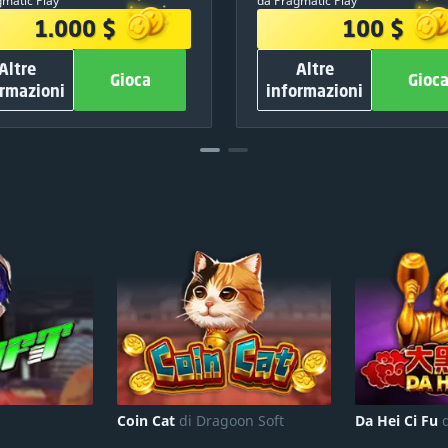
1.000 $
100 $
gmatic Play
da Pragmatic Play
1.000 $
100 $
1
50 $
2
30 $
Altre
Altre
Gioca
Gioc
3
20 $
ormazioni
informazioni
4
ALTRE INFORMAZIONI
ALTRE INFORMAZIONI
5
Totale spin gratuiti:
250
Totale spin gra
Gioca
Chiudi
Gioca
Chiu
6
atic Play
Creatori:
Pragmatic Play
Cre
7
IS
Partecipazione:
GRATIS
Partecipa
8
9
10
Coin Cat
di Dragoon Soft
Da Hei Ci Fu