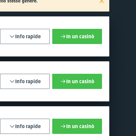
ello stesso genere.
Info rapide
In un casinò
Info rapide
In un casinò
Info rapide
In un casinò