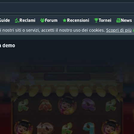
Guide
Reclami
Forum
Recensioni
Tornei
News
 nostri siti o servizi, accetti il nostro uso dei cookies.
Scopri di più
tà demo