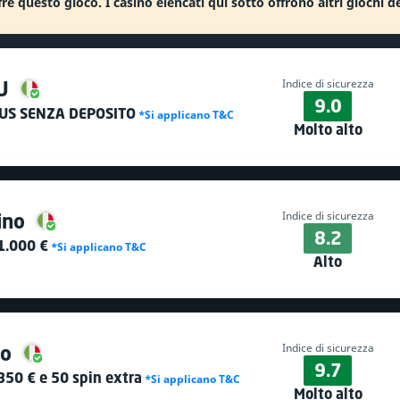
e questo gioco. I casinò elencati qui sotto offrono altri giochi d
TU
Indice di sicurezza
9.0
NUS SENZA DEPOSITO
*Si applicano T&C
Molto alto
sino
Indice di sicurezza
8.2
1.000 €
*Si applicano T&C
Alto
no
Indice di sicurezza
9.7
350 €
e 50 spin extra
*Si applicano T&C
Molto alto