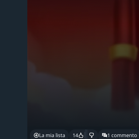
La mia lista
14
1 commento