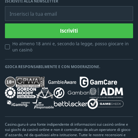
ISCRIVITI ALLA NEWSLETTER
Inserisci la tua email
Iscriviti
Ho almeno 18 anni e, secondo la legge, posso giocare in
un casinò
GIOCA RESPONSABILMENTE E CON MODERAZIONE.
Casino.guru è una fonte indipendente di informazioni sui casinò online e
sui giochi da casinò online e non è controllato da alcun operatore di gioco
d’azzardo, né da qualsiasi altra istituzione. Tutte le nostre recensioni e