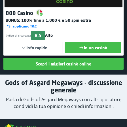
888 Casino
BONUS:
100% fino a 1.000 €
e 50 spin extra
*Si applicano T&C
8.5
Alto
Indice di sicurezza
Info rapide
In un casinò
Scopri i migliori casinò online
Gods of Asgard Megaways - discussione
generale
Parla di Gods of Asgard Megaways con altri giocatori:
condividi la tua opinione o chiedi informazioni.