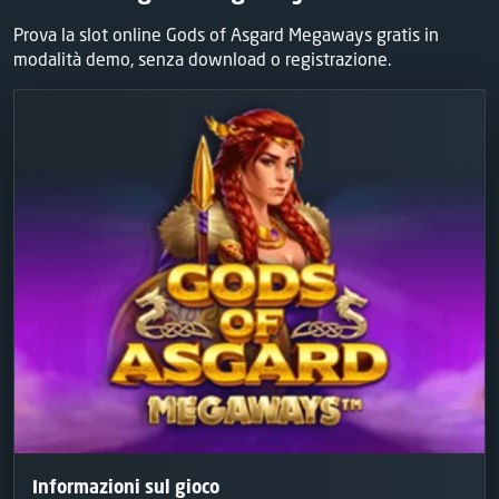
Prova la slot online Gods of Asgard Megaways gratis in
modalità demo, senza download o registrazione.
Informazioni sul gioco