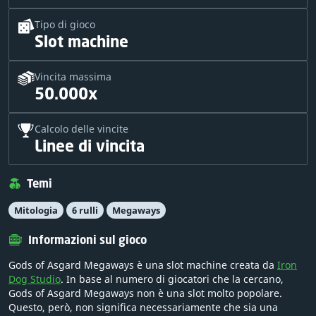
Tipo di gioco
Slot machine
Vincita massima
50.000x
Calcolo delle vincite
Linee di vincita
Temi
Mitologia
6 rulli
Megaways
Informazioni sul gioco
Gods of Asgard Megaways è una slot machine creata da
Iron
Dog Studio
. In base al numero di giocatori che la cercano,
Gods of Asgard Megaways non è una slot molto popolare.
Questo, però, non significa necessariamente che sia una