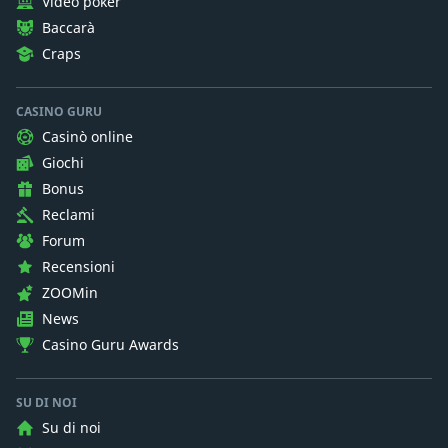
Video poker
Baccarà
Craps
CASINO GURU
Casinò online
Giochi
Bonus
Reclami
Forum
Recensioni
ZOOMin
News
Casino Guru Awards
SU DI NOI
Su di noi