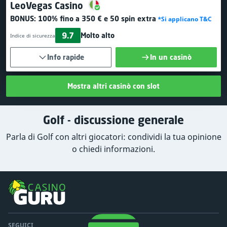
LeoVegas Casino
BONUS:
100% fino a 350 €
e 50 spin extra
*Si applicano T&C
9.7
Molto alto
Indice di sicurezza
Info rapide
In un casinò
Mostra altri casinò con slot
Golf - discussione generale
Parla di Golf con altri giocatori: condividi la tua opinione
o chiedi informazioni.
SEGUICI