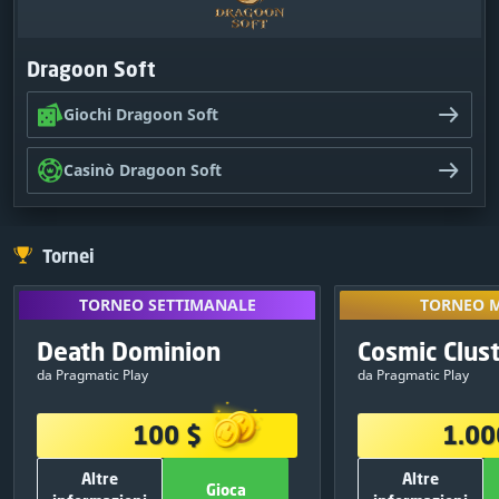
Dragoon Soft
Giochi Dragoon Soft
Casinò Dragoon Soft
Tornei
TORNEO SETTIMANALE
TORNEO M
TORNEO SETTIMANALE
TORNEO M
PREMI
PRE
Death Dominion
Cosmic Clus
00
:
00
:
07
25
:
00
:
07
100 $
1.00
da Pragmatic Play
da Pragmatic Play
50 $
1
380 $
30 $
2
250 $
100 $
1.00
20 $
3
120 $
Altre
Altre
75 $
ALTRE INFORMAZIONI
Gioca
ALTRE INFO