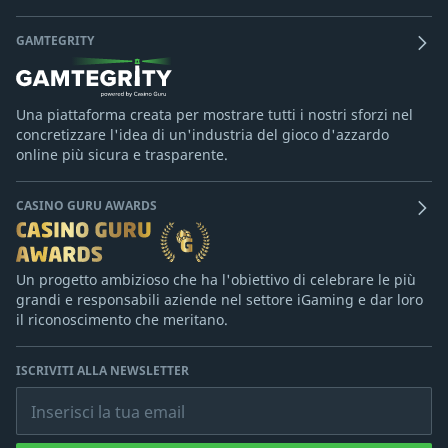
GAMTEGRITY
Una piattaforma creata per mostrare tutti i nostri sforzi nel
concretizzare l'idea di un'industria del gioco d'azzardo
online più sicura e trasparente.
CASINO GURU AWARDS
Un progetto ambizioso che ha l'obiettivo di celebrare le più
grandi e responsabili aziende nel settore iGaming e dar loro
il riconoscimento che meritano.
ISCRIVITI ALLA NEWSLETTER
Inserisci la tua email