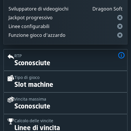
Sviluppatore di videogiochi
Dragoon Soft
Jackpot progressivo
Linee configurabili
Funzione gioco d'azzardo
RTP
Sconosciute
Tipo di gioco
Slot machine
Vincita massima
Sconosciute
Calcolo delle vincite
Linee di vincita