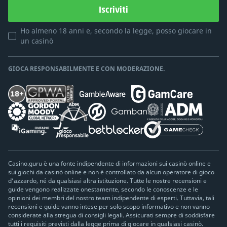
Iscriviti
Ho almeno 18 anni e, secondo la legge, posso giocare in
un casinò
GIOCA RESPONSABILMENTE E CON MODERAZIONE.
Casino.guru è una fonte indipendente di informazioni sui casinò online e
sui giochi da casinò online e non è controllato da alcun operatore di gioco
d’azzardo, né da qualsiasi altra istituzione. Tutte le nostre recensioni e
guide vengono realizzate onestamente, secondo le conoscenze e le
opinioni dei membri del nostro team indipendente di esperti. Tuttavia, tali
recensioni e guide vanno intese per solo scopo informativo e non vanno
considerate alla stregua di consigli legali. Assicurati sempre di soddisfare
tutti i requisiti previsti dalla legge prima di giocare in qualsiasi casinò.