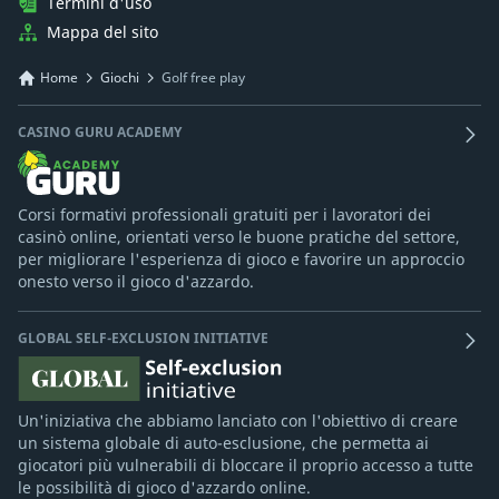
Termini d'uso
Mappa del sito
Home
Giochi
Golf free play
CASINO GURU ACADEMY
Corsi formativi professionali gratuiti per i lavoratori dei
casinò online, orientati verso le buone pratiche del settore,
per migliorare l'esperienza di gioco e favorire un approccio
onesto verso il gioco d'azzardo.
GLOBAL SELF-EXCLUSION INITIATIVE
Un'iniziativa che abbiamo lanciato con l'obiettivo di creare
un sistema globale di auto-esclusione, che permetta ai
giocatori più vulnerabili di bloccare il proprio accesso a tutte
le possibilità di gioco d'azzardo online.