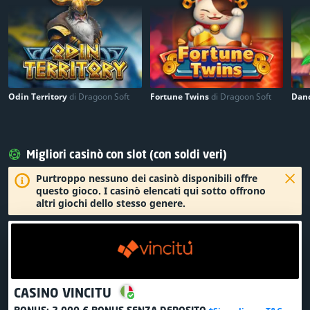
Odin Territory
di Dragoon Soft
Fortune Twins
di Dragoon Soft
Dan
Migliori casinò con slot (con soldi veri)
Purtroppo nessuno dei casinò disponibili offre
questo gioco. I casinò elencati qui sotto offrono
altri giochi dello stesso genere.
CASINO VINCITU