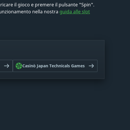
ricare il gioco e premere il pulsante "Spin".
 funzionamento nella nostra
guida alle slot
Casinò Japan Technicals Games