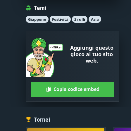
Temi
Giappone
Festività
3 rulli
Asia
Aggiungi questo
gioco al tuo sito
web.
Copia codice embed
Tornei
TORNEO MENSILE