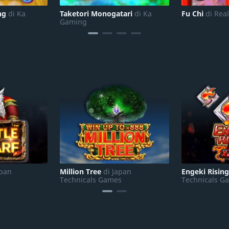
eng
di Ka
Taketori Monogatari
di Ka
Fu Chi
di Rea
Gaming
apan
Million Tree
di Japan
Engeki Risin
Technicals Games
Technicals G