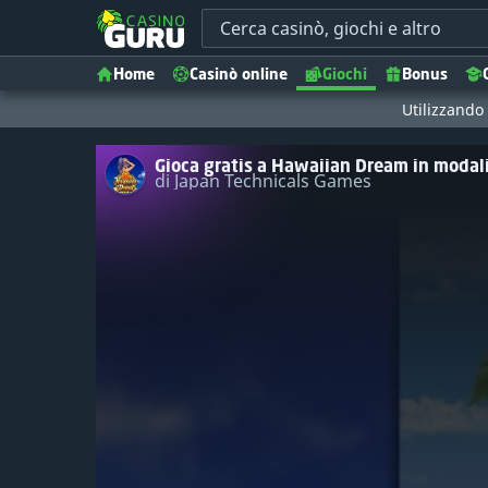
Home
Casinò online
Giochi
Bonus
Utilizzando i
Gioca gratis a Hawaiian Dream in modal
di Japan Technicals Games