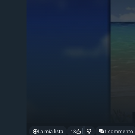
La mia lista
18
1 commento