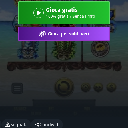
Gioca gratis
100% gratis / Senza limiti
Gioca per soldi veri
Segnala
Condividi