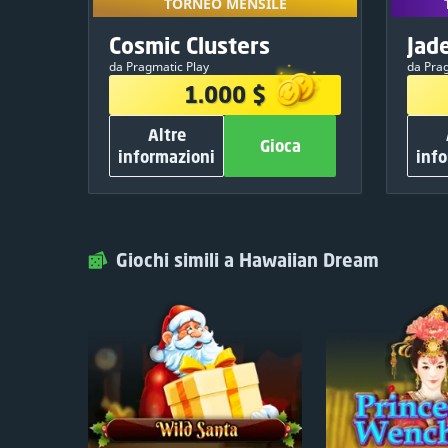
TORNEO MENSILE
PREMI
Cosmic Clusters
Jad
24
:
22
:
39
03
1.000 $
da Pragmatic Play
da Pra
1.000 $
380 $
1
50 $
250 $
2
30 $
Altre
Gioca
120 $
3
20 $
informazioni
inf
75 $
4
ALTRE INFORMAZIONI
50 $
5
750
Totale spin gratuiti:
250
Gioca
Chiudi
25 $
6
Pragmatic Play
Creatori:
Pragm
25 $
7
Giochi simili a Hawaiian Dream
GRATIS
Partecipazione:
GRAT
25 $
8
25 $
9
25 $
10