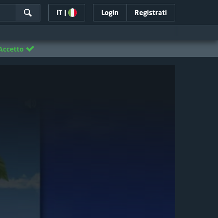
IT
|
Login
Registrati
Accetto