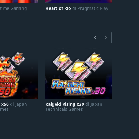
ltime Gaming
Heart of Rio
di Pragmatic Play
Mask Si
g x50
di Japan
Raigeki Rising x30
di Japan
Battle D
ames
Technicals Games
Technica