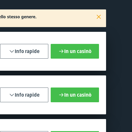
ello stesso genere.
Info rapide
In un casinò
Info rapide
In un casinò