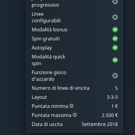
progressivo
Linee
configurabili
Modalità bonus
Spin gratuiti
Autoplay
Modalità quick
spin
Funzione gioco
d'azzardo
Numero di linee di vincita
5
Layout
3-3-3
Puntata minima
1 €
Puntata massima
2.500 €
Data di uscita
Settembre 2018