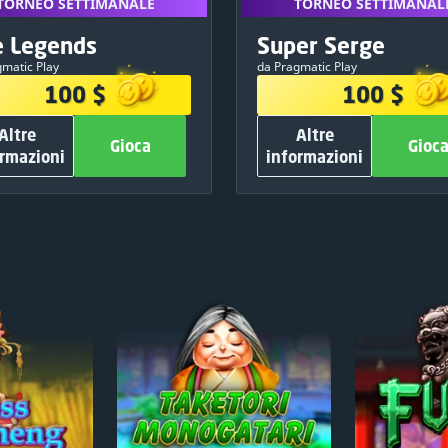
TORNEO SETTIMANALE
TORNEO SETTIMANAL
PREMI
PREMI
e Legends
Super Serge
:
22
:
39
06
:
22
:
39
100 $
100 $
gmatic Play
da Pragmatic Play
100 $
100 $
1
50 $
2
30 $
Altre
Altre
Gioca
Gioc
3
20 $
ormazioni
informazioni
ALTRE INFORMAZIONI
ALTRE INFORMAZIONI
Totale spin gratuiti:
250
Totale spin gra
Gioca
Chiudi
Gioca
Chiu
atic Play
Creatori:
Pragmatic Play
Cre
IS
Partecipazione:
GRATIS
Partecipa