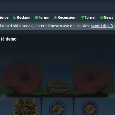
Guide
Reclami
Forum
Recensioni
Tornei
News
 nostri siti o servizi, accetti il nostro uso dei cookies.
Scopri di più
ità demo