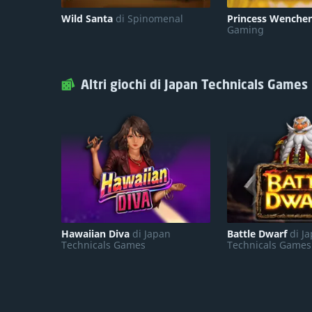
Wild Santa
di Spinomenal
Princess Wench
Gaming
Altri giochi di Japan Technicals Games
Hawaiian Diva
di Japan
Battle Dwarf
di J
Technicals Games
Technicals Games