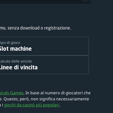
emo, senza download o registrazione.
ipo di gioco
Slot machine
alcolo delle vincite
Linee di vincita
nicals Games
. In base al numero di giocatori che
. Questo, però, non significa necessariamente
a i
giochi da casinò più popolari
.