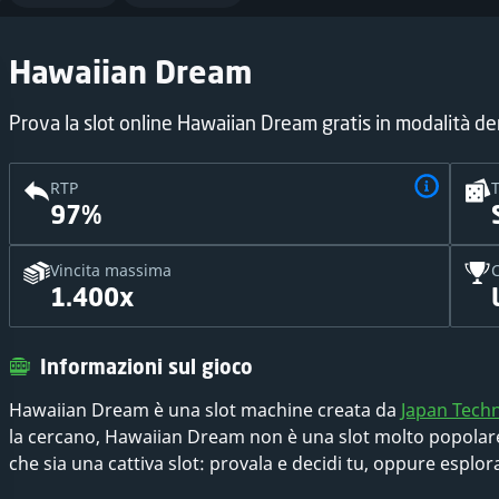
Hawaiian Dream
Prova la slot online Hawaiian Dream gratis in modalità d
RTP
T
97%
Vincita massima
C
1.400x
Informazioni sul gioco
Hawaiian Dream è una slot machine creata da
Japan Tech
la cercano, Hawaiian Dream non è una slot molto popolare
che sia una cattiva slot: provala e decidi tu, oppure esplor