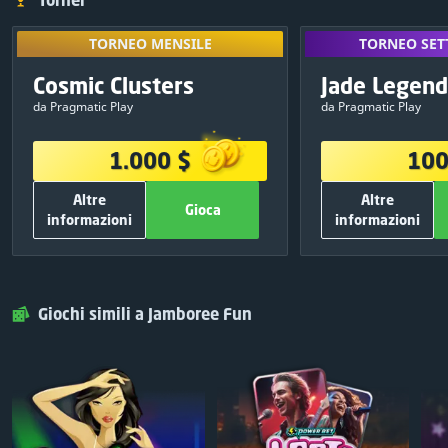
Tornei
TORNEO MENSILE
TORNEO SET
TORNEO MENSILE
TORNEO SET
PREMI
PRE
Cosmic Clusters
Jade Legend
23
:
19
:
46
02
:
19
:
46
1.000 $
100
da Pragmatic Play
da Pragmatic Play
380 $
1
50 $
250 $
2
30 $
1.000 $
100
120 $
3
20 $
Altre
Altre
75 $
4
ALTRE INFORMAZIONI
Gioca
ALTRE INFO
informazioni
informazioni
50 $
5
750
Totale spin gratuiti:
250
Tot
Gioca
Chiudi
Gioca
25 $
6
Pragmatic Play
Creatori:
Pragmatic Play
25 $
7
GRATIS
Partecipazione:
GRATIS
25 $
8
Giochi simili a Jamboree Fun
25 $
9
25 $
10