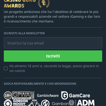
Un progetto ambizioso che ha l'obiettivo di celebrare le più
grandi e responsabili aziende nel settore iGaming e dar loro
il riconoscimento che meritano.
ISCRIVITI ALLA NEWSLETTER
Inserisci la tua email
Iscriviti
Ho almeno 18 anni e, secondo la legge, posso giocare in
un casinò
GIOCA RESPONSABILMENTE E CON MODERAZIONE.