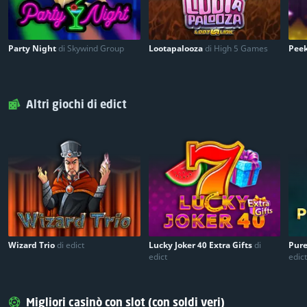
Party Night
di Skywind Group
Lootapalooza
di High 5 Games
Peek
Altri giochi di edict
Wizard Trio
di edict
Lucky Joker 40 Extra Gifts
di
Pure
edict
edic
Migliori casinò con slot (con soldi veri)