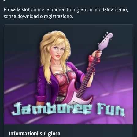
Prova la slot online Jamboree Fun gratis in modalità demo,
senza download o registrazione.
Informazioni sul gioco