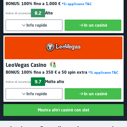
BONUS:
100% fino a 1.000 €
*Si applicano T&C
8.2
Alto
Indice di sicurezza
Info rapide
In un casinò
LeoVegas Casino
BONUS:
100% fino a 350 €
e 50 spin extra
*Si applicano T&C
9.7
Molto alto
Indice di sicurezza
Info rapide
In un casinò
Mostra altri casinò con slot