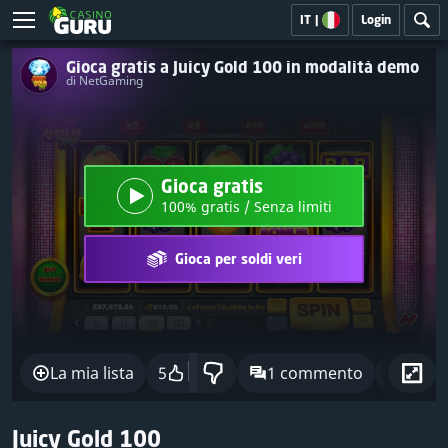
IT
|
Login
Gioca gratis a Juicy Gold 100 in modalità demo
di NetGaming
Gioca gratis
100% gratis / Senza limiti
Gioca per soldi veri
La mia lista
5
1 commento
Cond
Juicy Gold 100