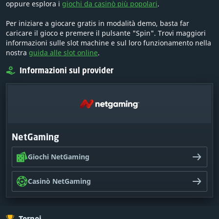
oppure esplora i
giochi da casinò più popolari
.
Per iniziare a giocare gratis in modalità demo, basta far
caricare il gioco e premere il pulsante "Spin". Trovi maggiori
informazioni sulle slot machine e sul loro funzionamento nella
nostra
guida alle slot online
.
Informazioni sul provider
NetGaming
Giochi NetGaming
Casinò NetGaming