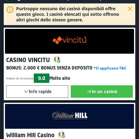
Purtroppo nessuno dei casinò disponibili offre
questo gioco. I casinò elencati qui sotto offrono
altri giochi dello stesso genere.
CASINO VINCITU
BONUS:
2.000 € BONUS SENZA DEPOSITO
*Si applicano T&C
9.0
Molto alto
Indice di sicurezza
Info rapide
In un casinò
William Hill Casino