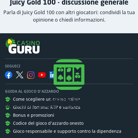
Juicy Gold 100 - discussione generale
Parla di Juicy Gold 100 con altri giocatori: condividi la tua
opinione o chiedi informazioni.
SEGUICI
GUIDA AL GIOCO D'AZZARDO
Casino Guru
Come scegliere un casinò online
Vogliamo che i giocatori comprendano il gioco d'azzardo.
Giochi di fortuna: RTP e varianza
Bonus e promozioni
Codice del gioco d’azzardo onesto
Gioco responsabile e supporto contro la dipendenza