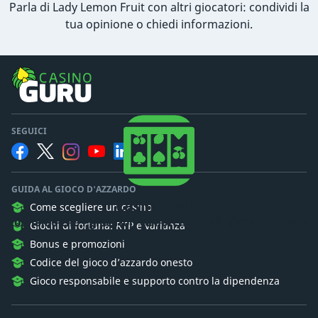
Parla di Lady Lemon Fruit con altri giocatori: condividi la
tua opinione o chiedi informazioni.
SEGUICI
GUIDA AL GIOCO D'AZZARDO
Casino Guru
Come scegliere un casinò
Vogliamo che i giocatori comprendano il gioco d'azzardo.
Giochi di fortuna: RTP e varianza
Bonus e promozioni
Codice del gioco d’azzardo onesto
Gioco responsabile e supporto contro la dipendenza