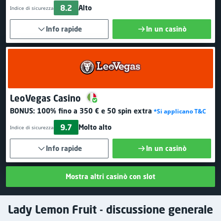
8.2
Alto
Indice di sicurezza
Info rapide
In un casinò
LeoVegas Casino
BONUS:
100% fino a 350 €
e 50 spin extra
*Si applicano T&C
9.7
Molto alto
Indice di sicurezza
Info rapide
In un casinò
Mostra altri casinò con slot
Lady Lemon Fruit - discussione generale