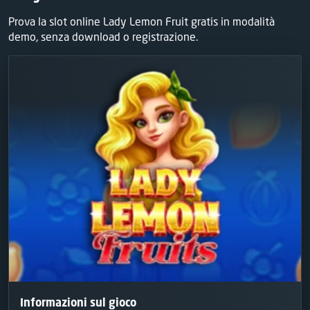
Prova la slot online Lady Lemon Fruit gratis in modalità
demo, senza download o registrazione.
Informazioni sul gioco