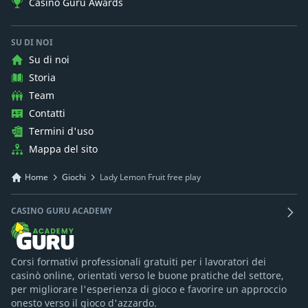
Casino Guru Awards
SU DI NOI
Su di noi
Storia
Team
Contatti
Termini d'uso
Mappa del sito
Home
Giochi
Lady Lemon Fruit free play
CASINO GURU ACADEMY
Corsi formativi professionali gratuiti per i lavoratori dei
casinò online, orientati verso le buone pratiche del settore,
per migliorare l'esperienza di gioco e favorire un approccio
onesto verso il gioco d'azzardo.