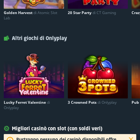
Golden Harvest
di Atomic Slot
20 Star Party
di CT Gaming
Craz
Lab
Altri giochi di Onlyplay
Lucky Ferret Valentine
di
3 Crowned Pots
di Onlyplay
Pub 
Onlyplay
Migliori casinò con slot (con soldi veri)
Purtroppo nessuno dei casinò disponibili offre