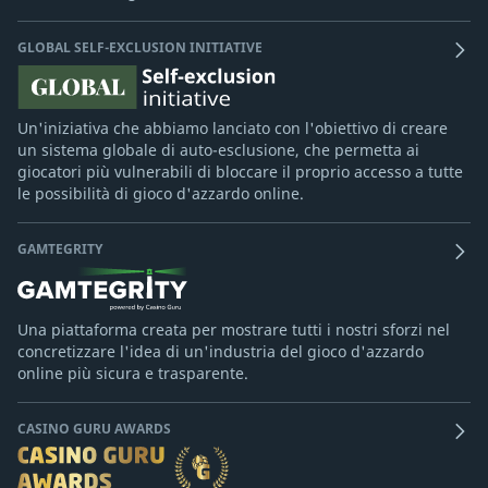
GLOBAL SELF-EXCLUSION INITIATIVE
Un'iniziativa che abbiamo lanciato con l'obiettivo di creare
un sistema globale di auto-esclusione, che permetta ai
giocatori più vulnerabili di bloccare il proprio accesso a tutte
le possibilità di gioco d'azzardo online.
GAMTEGRITY
Una piattaforma creata per mostrare tutti i nostri sforzi nel
concretizzare l'idea di un'industria del gioco d'azzardo
online più sicura e trasparente.
CASINO GURU AWARDS