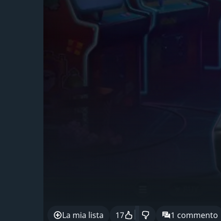
La mia lista
17
1 commento