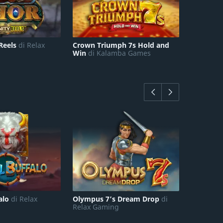
 Reels
di Relax
Crown Triumph 7s Hold and
Triple P
Win
di Kalamba Games
falo
di Relax
Olympus 7’s Dream Drop
di
Come o
Relax Gaming
Gaming