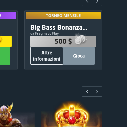
E
TORNEO MENSILE
Sbloccalo giocando in altri
E
TORNEO MENSILE
tornei e condividendo i
PREMI
Esclusivo
Big Bass Bonanza
777
tuoi risultati
500 $
1000
da Pragmatic Play
da Prag
500 $
1
250 $
1
50 $
2
150 $
2
30 $
Altre
a
Gioca
3
50 $
3
20 $
informazioni
info
30 $
4
ALTRE INFORMAZIONI
20 $
5
tuiti:
500
Totale spin gratuiti:
250
di
Gioca
Chiudi
atori:
Pragmatic Play
Creatori:
Pragm
zione:
Condividi e Gioca
Partecipazione:
GRAT