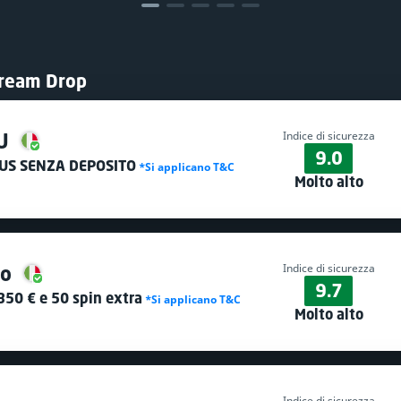
 Dream Drop
TU
Indice di sicurezza
9.0
NUS SENZA DEPOSITO
*Si applicano T&C
Molto alto
no
Indice di sicurezza
9.7
350 €
e 50 spin extra
*Si applicano T&C
Molto alto
Indice di sicurezza