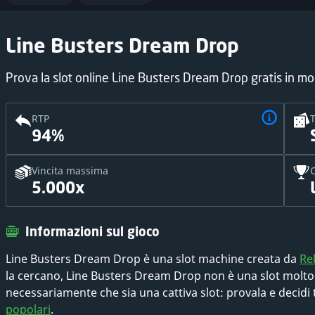
Line Busters Dream Drop
Prova la slot online Line Busters Dream Drop gratis in m
RTP
T
94%
Vincita massima
C
5.000x
Informazioni sul gioco
Line Busters Dream Drop è una slot machine creata da
Re
la cercano, Line Busters Dream Drop non è una slot molto 
necessariamente che sia una cattiva slot: provala e decidi
popolari
.