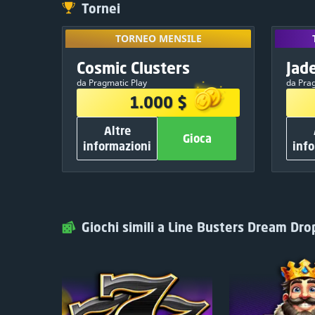
Tornei
TORNEO MENSILE
TORNEO MENSILE
PREMI
Cosmic Clusters
Jad
23
:
13
:
29
02
1.000 $
da Pragmatic Play
da Pra
1.000 $
380 $
1
50 $
250 $
2
30 $
Altre
Gioca
120 $
3
20 $
informazioni
inf
75 $
4
ALTRE INFORMAZIONI
50 $
5
750
Totale spin gratuiti:
250
Gioca
Chiudi
25 $
6
Pragmatic Play
Creatori:
Pragm
25 $
7
GRATIS
Partecipazione:
GRAT
Giochi simili a Line Busters Dream Dro
25 $
8
25 $
9
25 $
10