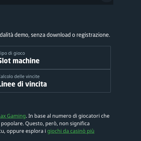
odalità demo, senza download o registrazione.
ipo di gioco
Slot machine
alcolo delle vincite
Linee di vincita
lax Gaming
. In base al numero di giocatori che
popolare. Questo, però, non significa
 tu, oppure esplora i
giochi da casinò più