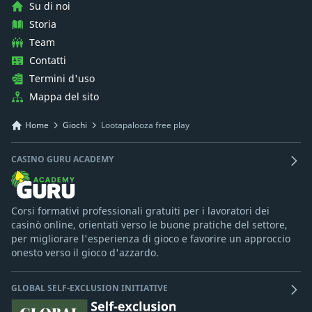
Su di noi
Storia
Team
Contatti
Termini d'uso
Mappa del sito
Home
Giochi
Lootapalooza free play
CASINO GURU ACADEMY
Corsi formativi professionali gratuiti per i lavoratori dei
casinò online, orientati verso le buone pratiche del settore,
per migliorare l'esperienza di gioco e favorire un approccio
onesto verso il gioco d'azzardo.
GLOBAL SELF-EXCLUSION INITIATIVE