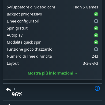
Sviluppatore di videogiochi
High 5 Games
Jackpot progressivo
Linee configurabili
Spin gratuiti
Autoplay
Modalità quick spin
Funzione gioco d'azzardo
Numero di linee di vincita
243
Layout
3-3-3-3-3
Mostra più informazioni
RTP
96%