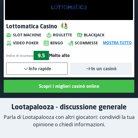
Lottomatica Casino
SLOT MACHINE
ROULETTE
BLACKJACK
MOSTRA TUTTO
VIDEO POKER
BINGO
SCOMMESSE
9.5
Molto alto
Indice di sicurezza
Info rapide
In un casinò
Scopri i migliori casinò online
Lootapalooza - discussione generale
Parla di Lootapalooza con altri giocatori: condividi la tua
opinione o chiedi informazioni.