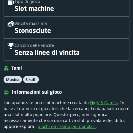
Tipo di gioco
Slot machine
Vincita massima
Sconosciute
Calcolo delle vincite
Senza linee di vincita
Temi
Musica
5 rulli
Informazioni sul gioco
Lootapalooza è una slot machine creata da
High 5 Games
. In
base al numero di giocatori che la cercano, Lootapalooza non è
una slot molto popolare. Questo, però, non significa
necessariamente che sia una cattiva slot: provala e decidi tu,
oppure esplora i
giochi da casinò più popolari
.