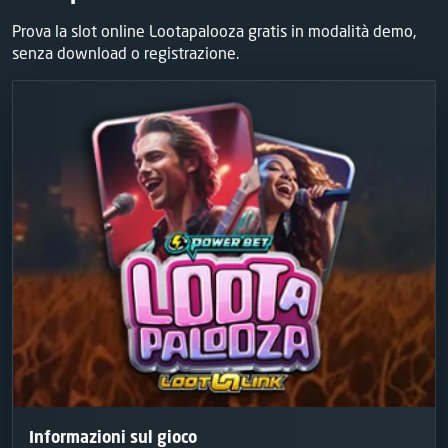
Prova la slot online Lootapalooza gratis in modalità demo,
senza download o registrazione.
Informazioni sul gioco