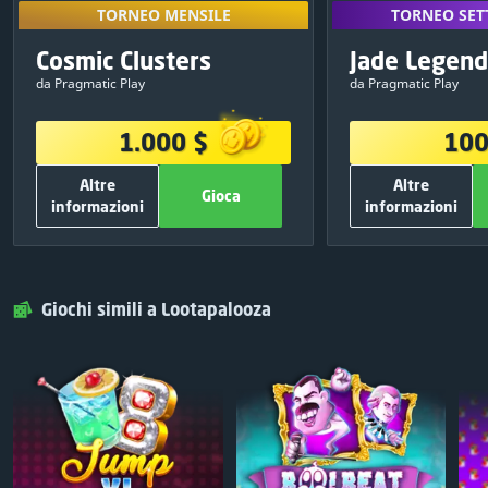
TORNEO MENSILE
TORNEO SET
TORNEO MENSILE
TORNEO SET
PREMI
PRE
Cosmic Clusters
Jade Legend
23
:
03
:
42
02
:
03
:
42
1.000 $
100
da Pragmatic Play
da Pragmatic Play
380 $
1
50 $
250 $
2
30 $
1.000 $
100
120 $
3
20 $
Altre
Altre
75 $
4
ALTRE INFORMAZIONI
Gioca
ALTRE INFO
informazioni
informazioni
50 $
5
750
Totale spin gratuiti:
250
Tot
Gioca
Chiudi
Gioca
25 $
6
Pragmatic Play
Creatori:
Pragmatic Play
25 $
7
GRATIS
Partecipazione:
GRATIS
25 $
8
Giochi simili a Lootapalooza
25 $
9
25 $
10