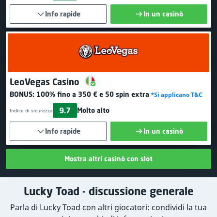
Info rapide
In un casinò
LeoVegas Casino
BONUS:
100% fino a 350 €
e 50 spin extra
*Si applicano T&C
9.7
Molto alto
Indice di sicurezza
Info rapide
In un casinò
Mostra altri casinò con slot
Lucky Toad - discussione generale
Parla di Lucky Toad con altri giocatori: condividi la tua