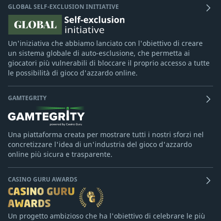
GLOBAL SELF-EXCLUSION INITIATIVE
Un'iniziativa che abbiamo lanciato con l'obiettivo di creare
un sistema globale di auto-esclusione, che permetta ai
giocatori più vulnerabili di bloccare il proprio accesso a tutte
le possibilità di gioco d'azzardo online.
GAMTEGRITY
Una piattaforma creata per mostrare tutti i nostri sforzi nel
concretizzare l'idea di un'industria del gioco d'azzardo
online più sicura e trasparente.
CASINO GURU AWARDS
Un progetto ambizioso che ha l'obiettivo di celebrare le più