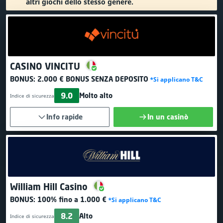
altri giochi dello stesso genere.
CASINO VINCITU
BONUS:
2.000 € BONUS SENZA DEPOSITO
*Si applicano T&C
9.0
Molto alto
Indice di sicurezza
Info rapide
In un casinò
William Hill Casino
BONUS:
100% fino a 1.000 €
*Si applicano T&C
8.2
Alto
Indice di sicurezza