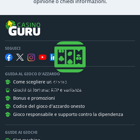
opinione o chiedi informazioni.
SEGUICI
GUIDA AL GIOCO D'AZZARDO
Casino Guru
Come scegliere un casinò
Vogliamo che i giocatori comprendano il gioco d'azzardo.
Giochi di fortuna: RTP e varianza
Bonus e promozioni
Codice del gioco d’azzardo onesto
Gioco responsabile e supporto contro la dipendenza
GUIDE AI GIOCHI