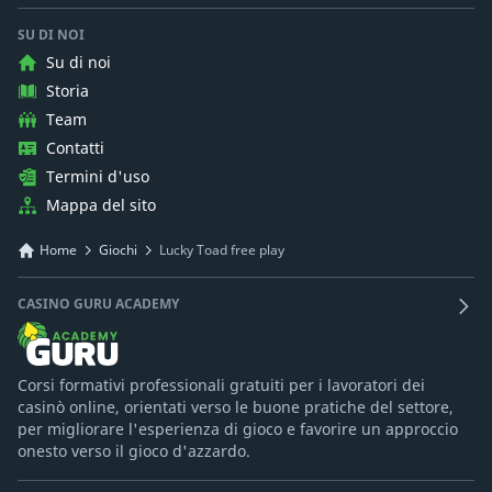
SU DI NOI
Su di noi
Storia
Team
Contatti
Termini d'uso
Mappa del sito
Home
Giochi
Lucky Toad free play
CASINO GURU ACADEMY
Corsi formativi professionali gratuiti per i lavoratori dei
casinò online, orientati verso le buone pratiche del settore,
per migliorare l'esperienza di gioco e favorire un approccio
onesto verso il gioco d'azzardo.