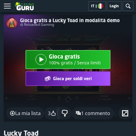
IT
|
Login
Gioca gratis a Lucky Toad in modalità demo
di Reloaded Gaming
Gioca gratis
100% gratis / Senza limiti
Gioca per soldi veri
La mia lista
3
1 commento
Cond
Lucky Toad