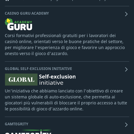
CASINO GURU ACADEMY
Corsi formativi professionali gratuiti per i lavoratori dei
casinò online, orientati verso le buone pratiche del settore,
per migliorare l'esperienza di gioco e favorire un approccio
onesto verso il gioco d'azzardo.
GLOBAL SELF-EXCLUSION INITIATIVE
Un'iniziativa che abbiamo lanciato con l'obiettivo di creare
un sistema globale di auto-esclusione, che permetta ai
giocatori più vulnerabili di bloccare il proprio accesso a tutte
le possibilità di gioco d'azzardo online.
GAMTEGRITY