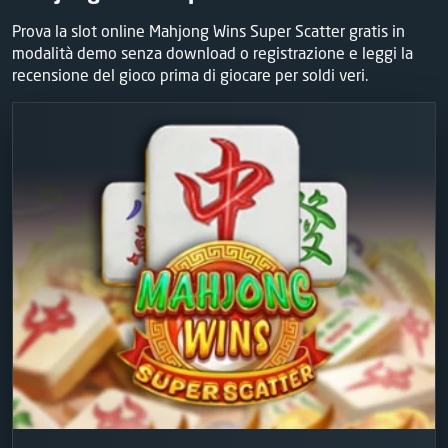
Prova la slot online Mahjong Wins Super Scatter gratis in
modalità demo senza download o registrazione e leggi la
recensione del gioco prima di giocare per soldi veri.