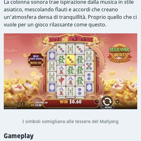
La colonna sonora trae ispirazione dalla musica in stile
asiatico, mescolando flauti e accordi che creano
un’atmosfera densa di tranquillità. Proprio quello che ci
vuole per un gioco rilassante come questo.
I simboli somigliano alle tessere del Mahjong
Gameplay