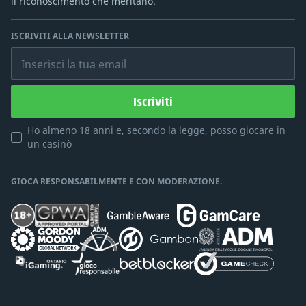
il riconoscimento che meritano.
ISCRIVITI ALLA NEWSLETTER
Inserisci la tua email
Iscriviti
Ho almeno 18 anni e, secondo la legge, posso giocare in
un casinò
GIOCA RESPONSABILMENTE E CON MODERAZIONE.