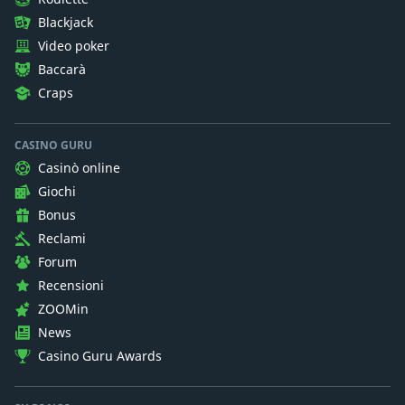
Blackjack
Video poker
Baccarà
Craps
CASINO GURU
Casinò online
Giochi
Bonus
Reclami
Forum
Recensioni
ZOOMin
News
Casino Guru Awards