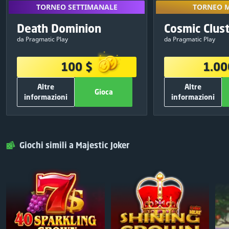
TORNEO SETTIMANALE
TORNEO M
TORNEO SETTIMANALE
TORNEO M
PREMI
PRE
Death Dominion
Cosmic Clus
00
:
05
:
21
25
:
05
:
21
100 $
1.00
da Pragmatic Play
da Pragmatic Play
50 $
1
380 $
30 $
2
250 $
100 $
1.00
20 $
3
120 $
Altre
Altre
75 $
ALTRE INFORMAZIONI
Gioca
ALTRE INFO
informazioni
informazioni
50 $
250
Totale spin gratuiti:
750
Tot
Gioca
Chiudi
Gioca
25 $
Pragmatic Play
Creatori:
Pragmatic Play
25 $
GRATIS
Partecipazione:
GRATIS
25 $
Giochi simili a Majestic Joker
25 $
25 $