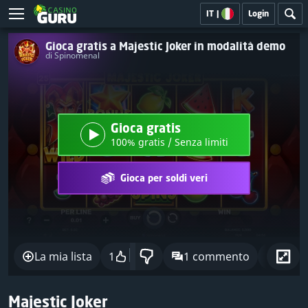
IT
|
Login
Gioca gratis a Majestic Joker in modalità demo
di Spinomenal
Gioca gratis
100% gratis / Senza limiti
Gioca per soldi veri
La mia lista
1
1 commento
Cond
Majestic Joker