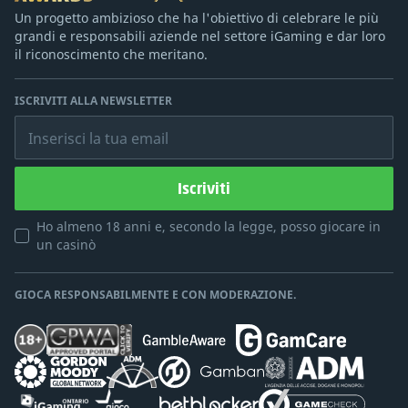
Un progetto ambizioso che ha l'obiettivo di celebrare le più
grandi e responsabili aziende nel settore iGaming e dar loro
il riconoscimento che meritano.
ISCRIVITI ALLA NEWSLETTER
Inserisci la tua email
Iscriviti
Ho almeno 18 anni e, secondo la legge, posso giocare in
un casinò
GIOCA RESPONSABILMENTE E CON MODERAZIONE.