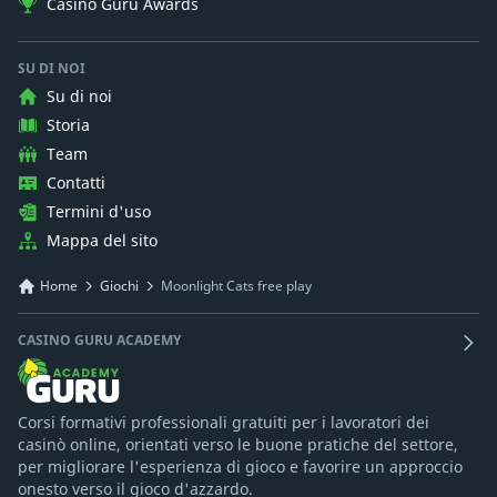
Casino Guru Awards
SU DI NOI
Su di noi
Storia
Team
Contatti
Termini d'uso
Mappa del sito
Home
Giochi
Moonlight Cats free play
CASINO GURU ACADEMY
Corsi formativi professionali gratuiti per i lavoratori dei
casinò online, orientati verso le buone pratiche del settore,
per migliorare l'esperienza di gioco e favorire un approccio
onesto verso il gioco d'azzardo.