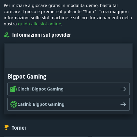
Per iniziare a giocare gratis in modalità demo, basta far
caricare il gioco e premere il pulsante "Spin". Trovi maggiori
informazioni sulle slot machine e sul loro funzionamento nella
nostra
guida alle slot online
.
Informazioni sul provider
Bigpot Gaming
Giochi Bigpot Gaming
Casinò Bigpot Gaming
Tornei