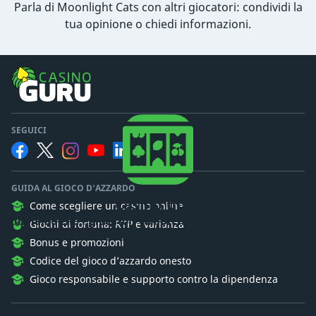
Parla di Moonlight Cats con altri giocatori: condividi la
tua opinione o chiedi informazioni.
SEGUICI
GUIDA AL GIOCO D'AZZARDO
Casino Guru
Come scegliere un casinò online
Vogliamo che i giocatori comprendano il gioco d'azzardo.
Giochi di fortuna: RTP e varianza
Bonus e promozioni
Codice del gioco d’azzardo onesto
Gioco responsabile e supporto contro la dipendenza