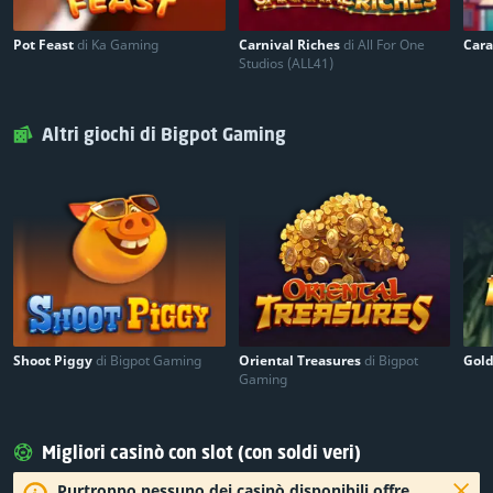
Pot Feast
di Ka Gaming
Carnival Riches
di All For One
Cara
Studios (ALL41)
Altri giochi di Bigpot Gaming
Shoot Piggy
di Bigpot Gaming
Oriental Treasures
di Bigpot
Gol
Gaming
Migliori casinò con slot (con soldi veri)
Purtroppo nessuno dei casinò disponibili offre