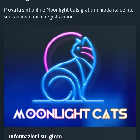
Prova la slot online Moonlight Cats gratis in modalità demo,
senza download o registrazione.
Informazioni sul gioco