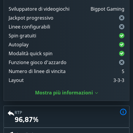
Sviluppatore di videogiochi
Bigpot Gaming
Jackpot progressivo
Linee configurabili
Spin gratuiti
Autoplay
Modalità quick spin
Funzione gioco d'azzardo
Numero di linee di vincita
5
Layout
3-3-3
Mostra più informazioni
RTP
96,87%