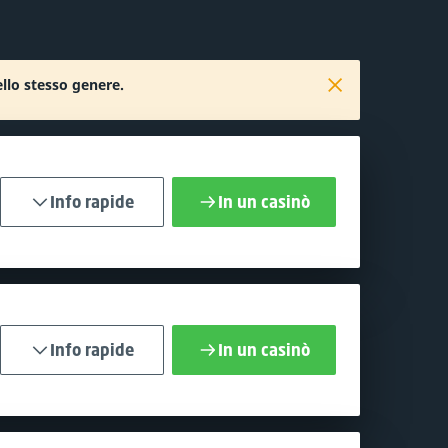
ello stesso genere.
Info rapide
In un casinò
Info rapide
In un casinò