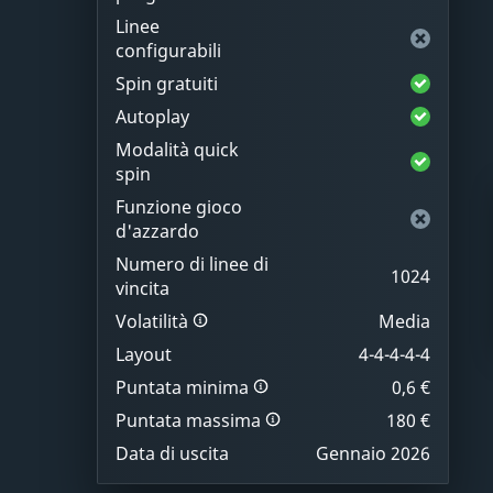
Linee
configurabili
Spin gratuiti
Autoplay
Modalità quick
spin
Funzione gioco
d'azzardo
Numero di linee di
1024
vincita
Volatilità
Media
Layout
4-4-4-4-4
Puntata minima
0,6 €
Puntata massima
180 €
Data di uscita
Gennaio 2026