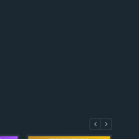
E
TORNEO MENSILE