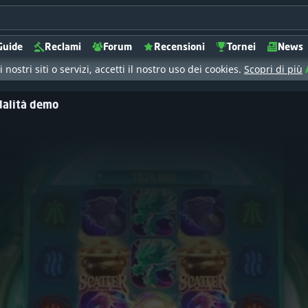
Guide
Reclami
Forum
Recensioni
Tornei
News
 nostri siti o servizi, accetti il nostro uso dei cookies.
Scopri di più
dalità demo