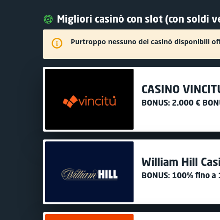
Migliori casinò con slot (con soldi v
Purtroppo nessuno dei casinò disponibili offr
CASINO VINCI
BONUS:
2.000 € BO
William Hill Ca
BONUS:
100% fino a 