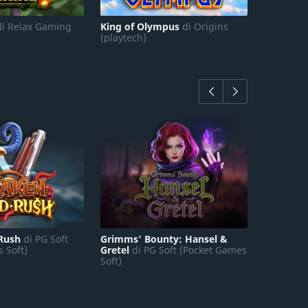
di Relax Gaming
King of Olympus
di Origins
Wild Tur
(playtech)
 Rush
di PG Soft
Grimms' Bounty: Hansel &
Galaxy M
 Soft)
Gretel
di PG Soft (Pocket Games
Games So
Soft)