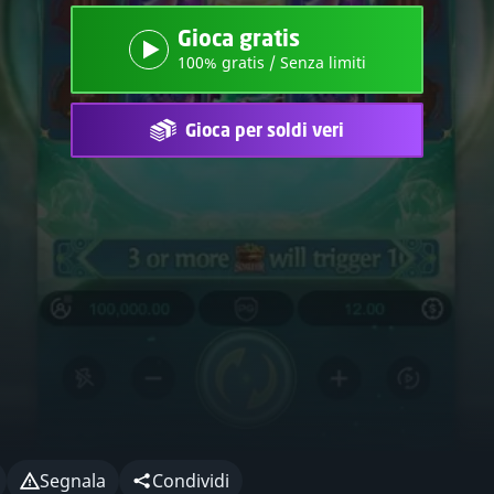
Gioca gratis
100% gratis / Senza limiti
Gioca per soldi veri
Segnala
Condividi