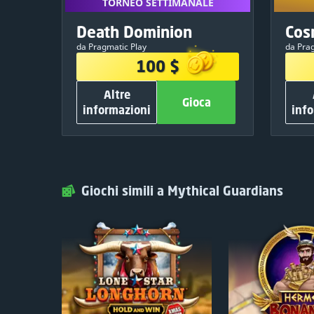
TORNEO SETTIMANALE
PREMI
Death Dominion
Cos
00
:
19
:
00
25
100 $
da Pragmatic Play
da Pra
100 $
50 $
1
380 $
30 $
2
250 $
Altre
Gioca
20 $
3
120 $
informazioni
inf
75 $
ALTRE INFORMAZIONI
50 $
250
Totale spin gratuiti:
750
Gioca
Chiudi
25 $
Pragmatic Play
Creatori:
Pragm
25 $
GRATIS
Partecipazione:
GRAT
Giochi simili a Mythical Guardians
25 $
25 $
25 $