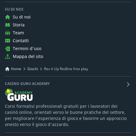
SU DI NOI
Su di noi
Storia
Team
Contatti
Termini d'uso
Mappa del sito
Home
Giochi
Rev it Up Redline free play
CASINO GURU ACADEMY
Corsi formativi professionali gratuiti per i lavoratori dei
casinò online, orientati verso le buone pratiche del settore,
per migliorare l'esperienza di gioco e favorire un approccio
onesto verso il gioco d'azzardo.