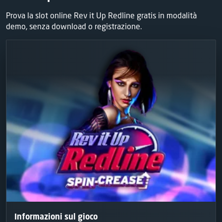
Prova la slot online Rev it Up Redline gratis in modalità
demo, senza download o registrazione.
Informazioni sul gioco