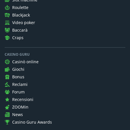
Roulette
Blackjack
Video poker
Baccarà
Craps
CASINO GURU
Casinò online
Giochi
Bonus
Reclami
Forum
Recensioni
ZOOMin
News
Casino Guru Awards