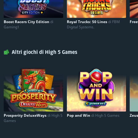
Boost Racers City Edition
di
Royal Trucks: 50 Lines
di FBM
Fre
Gaming1
Digital Systems.
Altri giochi di High 5 Games
Prosperity DeluxeWays
di High 5
Pop and Win
di High 5 Games
Zeus
Games