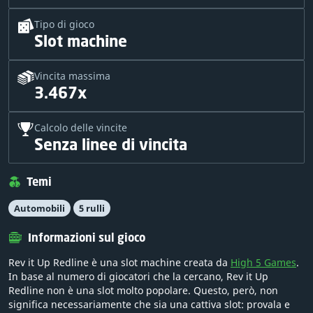
Tipo di gioco
Slot machine
Vincita massima
3.467x
Calcolo delle vincite
Senza linee di vincita
Temi
Automobili
5 rulli
Informazioni sul gioco
Rev it Up Redline è una slot machine creata da
High 5 Games
.
In base al numero di giocatori che la cercano, Rev it Up
Redline non è una slot molto popolare. Questo, però, non
significa necessariamente che sia una cattiva slot: provala e