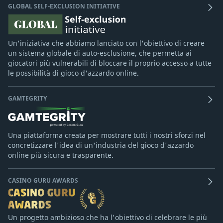
GLOBAL SELF-EXCLUSION INITIATIVE
Un'iniziativa che abbiamo lanciato con l'obiettivo di creare
un sistema globale di auto-esclusione, che permetta ai
giocatori più vulnerabili di bloccare il proprio accesso a tutte
le possibilità di gioco d'azzardo online.
GAMTEGRITY
Una piattaforma creata per mostrare tutti i nostri sforzi nel
concretizzare l'idea di un'industria del gioco d'azzardo
online più sicura e trasparente.
CASINO GURU AWARDS
Un progetto ambizioso che ha l'obiettivo di celebrare le più