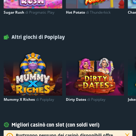
Sugar Rush
di Pragmatic Play
Hot Potato
di Thunderkick
Cha
Altri giochi di Popiplay
Mummy X Riches
di Popiplay
Dirty Dates
di Popiplay
Joke
Migliori casinò con slot (con soldi veri)
Purtroppo nessuno dei casinò disponibili offre