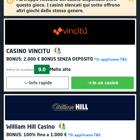
questo gioco. I casinò elencati qui sotto offrono
altri giochi dello stesso genere.
CASINO VINCITU
BONUS:
2.000 € BONUS SENZA DEPOSITO
*Si applicano T&C
9.0
Molto alto
Indice di sicurezza
Info rapide
In un casinò
William Hill Casino
BONUS:
100% fino a 1.000 €
*Si applicano T&C