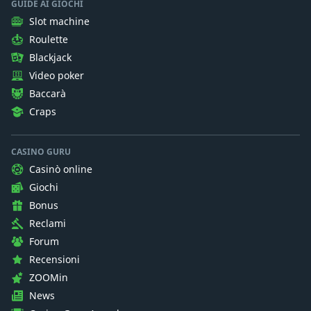
GUIDE AI GIOCHI
Slot machine
Roulette
Blackjack
Video poker
Baccarà
Craps
CASINO GURU
Casinò online
Giochi
Bonus
Reclami
Forum
Recensioni
ZOOMin
News