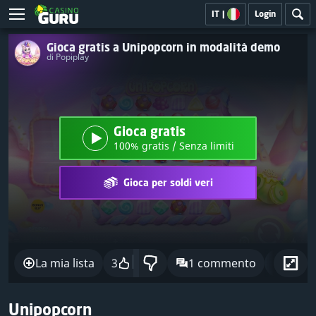
IT
|
Login
Gioca gratis a Unipopcorn in modalità demo
di Popiplay
Gioca gratis
100% gratis / Senza limiti
Gioca per soldi veri
La mia lista
3
1 commento
Cond
Unipopcorn