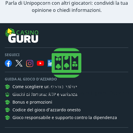
Parla di Unipopcorn con altri giocatori: condividi la tua
opinione o chiedi informazioni.
SEGUICI
GUIDA AL GIOCO D'AZZARDO
Casino Guru
Come scegliere un casinò online
Vogliamo che i giocatori comprendano il gioco d'azzardo.
Giochi di fortuna: RTP e varianza
Bonus e promozioni
Codice del gioco d’azzardo onesto
Gioco responsabile e supporto contro la dipendenza