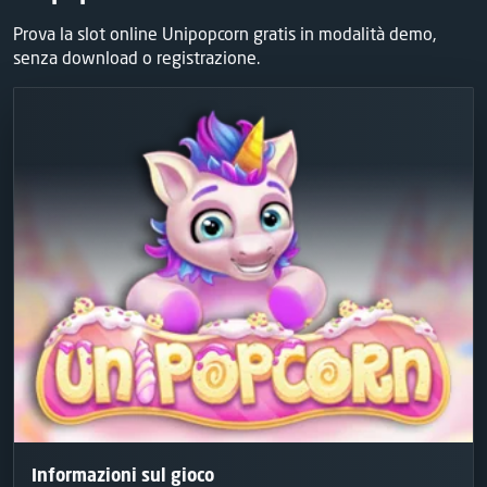
Prova la slot online Unipopcorn gratis in modalità demo,
senza download o registrazione.
Informazioni sul gioco