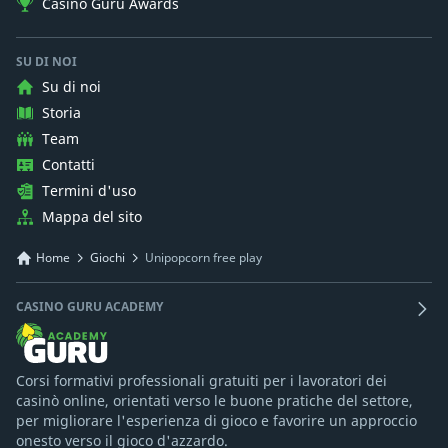
Casino Guru Awards
SU DI NOI
Su di noi
Storia
Team
Contatti
Termini d'uso
Mappa del sito
Home
Giochi
Unipopcorn free play
CASINO GURU ACADEMY
Corsi formativi professionali gratuiti per i lavoratori dei
casinò online, orientati verso le buone pratiche del settore,
per migliorare l'esperienza di gioco e favorire un approccio
onesto verso il gioco d'azzardo.