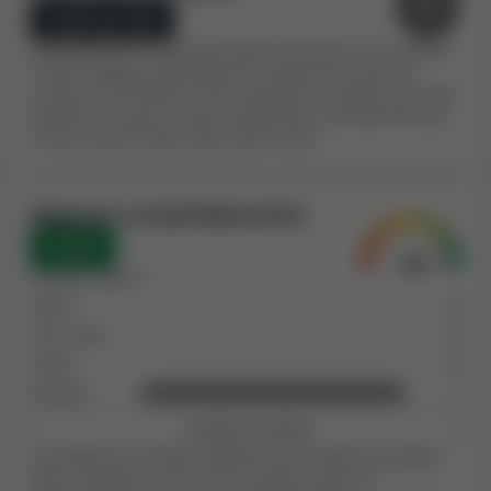
Esaminando 18Ace Casino, abbiamo letto e analizzato
Casinò piccolo
approfonditamente i suoi Termini e condizioni.
Ci
Generalmente i casinò più grandi sono più sicuri, poiché
sembra che non siano presenti regole o clausole che
introiti maggiori permettono di rimborsare anche le
potrebbero essere considerate ingiuste o
vincite più consistenti senza problemi, e poiché sono stati
apertamente svantaggiose nei confronti dei
testati da un gran numero di giocatori. Consideriamo gli
giocatori.
Questo è un segno favorevole, considerando
introiti stimati relativi agli ultimi 4 anni.
che queste regole possono potenzialmente essere
sfruttate per negare gli incassi ai giocatori.
Rapporto reclami/dimensioni
In base alle nostre stime e ai dati effettivi che abbiamo
Ottimo
raccolto, 18Ace Casino sembra essere un
casinò online
Reclami totali:
1
tra i più piccoli
. Questo casinò ha una
quantità di
Aperti
0
pagamenti negati molto bassa, in base ai reclami dei
Non risolti
0
giocatori
, relativamente alle sue dimensioni (oppure
non ha ricevuto alcun reclamo). Prendiamo in
Risolti
0
considerazione la correlazione tra dimensioni del
Rifiutati
1
casinò e reclami dei giocatori in relazione, poiché i
Esplora reclami
casinò più grandi tendono a ricevere più reclami, per
La presenza di reclami significa che il casinò non tratta
via del maggior numero di giocatori.
bene i giocatori o che non si comporta bene in