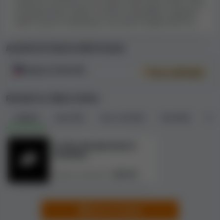
l'Indice di sicurezza di un casinò: limiti sulle vincite, limiti
abbiamo trovato regole ingiuste nei Termini e
di prelievo bassi, giochi o licenze contraffatte, supporto
condizioni di 18Ace Casino
clienti scarso o inesistente, una rete di negozi fisici ecc.
.
Autorità di rilascio delle licenze
Reclami degli utenti per 18Ace Casino
Filippine (PAGCOR)
Il nostro approccio verso la valutazione dei casinò fa
Non verificabile
molto affidamento sui reclami dei giocatori, perché ci
danno
importanti informazioni sulle difficoltà
Reclami su 18Ace Casino
riscontrate dai giocatori e sul modo in cui i casinò le
affrontano
Tutti
(1)
. Quando calcoliamo l'Indice di sicurezza di
Aperti
(0)
Non risolti
(0)
Risolti
(0)
Rifi
un casinò, prendiamo in considerazione tutti i reclami
ricevuti al nostro
Centro di risoluzione reclami
, oltre a
Il ritiro del giocatore è
quelli inviati tramite altri canali.
ritardato.
Non abbiamo trovato
alcun reclamo significativo
su
1.000 R$
Importo contestato:
questo casinò.
Feedback e recensioni degli utenti di
Invia un reclamo