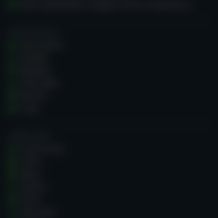
Gioco responsabile e supporto contro la dipendenza
Finlandese
GUIDE AI GIOCHI
Svedese
Slot machine
Italiano
Roulette
Blackjack
Norvegese
Video poker
Baccarà
I membri del nostro team dedicato alle recensioni di
Craps
casinò hanno contattato i rappresentanti del casinò per
capire quanto le loro risposte siano utili, professionali e
veloci. Dato che l'assistenza clienti può aiutarti in caso
CASINO GURU
di problemi con la procedura di registrazione su
Casinò online
CasinoTV, i conti, i prelievi o altro ancora, per noi è
Giochi
molto importante. In base alle risposte che abbiamo
Bonus
ricevuto durante la fase di test, potremmo dire che
Reclami
CasinoTV ha una
buona assistenza clienti
Forum
Recensioni