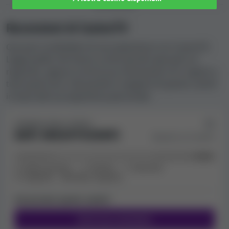
nostra classificazione, si tratta di un casinò online tra i
RECENSIONI
più piccoli.
Recensioni di CasinoTV
CasinoTV ha una licenza
CasinoTV
. La licenza è stata
rilasciata da
Curaçao Gaming Authority
.
Qui puoi condividere le tue esperienze con CasinoTV.
Leggi quello che hanno scritto gli altri giocatori al
riguardo, oppure scrivi la tua recensione e fa' sapere a
Informazioni sui metodi di pagamento e
tutti quali sono i lati positivi e negativi di questo casinò
sui limiti sulle vincite e sui prelievi
in base alla tua esperienza personale.
CasinoTV accetta
17 opzioni di pagamento
.
Comprende: Neteller, Skrill, PaysafeCard, VISA,
FEEDBACK DEGLI UTENTI:
DATI INSUFFICIENTI
Mastercard, POLi, iDEAL, Moneta, Przelewy24, QIWI
Basato su 0 utenti
Кошелек, Trustly Pay, WebMoney, Multibanco,
TrustPay, Bank transfer, Klarna, Yandex Money.
Molto positivo
Positivo
Neutrale
Negativo
Molto negativo
Generalmente, vincite e prelievi vengono regolati dai
limiti impostati dal casinò. In molti casi, le soglie sono
Hai provato questo casinò?
abbastanza alte da non impattare sulla maggioranza
dei giocatori. Tuttavia, certi casinò impongono
Scrivi una recensione
restrizioni sulle vincite o sui prelievi che potrebbero