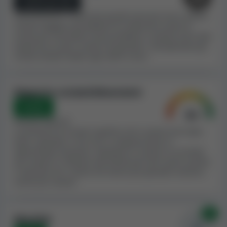
Casinò piccolo
usate per evitare di pagare le vincite ai giocatori.
Generalmente i casinò più grandi sono più sicuri, poiché
introiti maggiori permettono di rimborsare anche le
In base alle nostre stime o dati raccolti, CasinoTV è un
vincite più consistenti senza problemi, e poiché sono stati
casinò online tra i più piccoli
. In rapporto alle sue
testati da un gran numero di giocatori. Consideriamo gli
dimensioni, i
reclami ricevuti mostrano un valore
introiti stimati relativi agli ultimi 4 anni.
complessivo molto basso di vincite disputate
.
Prendiamo in considerazione sia le dimensioni del
casinò che il numero di reclami dei giocatori, nonché il
Rapporto reclami/dimensioni
modo in cui questi elementi si intrecciano tra loro: i
Ottimo
casinò più grandi tendono a ricevere più reclami, per
Reclami totali:
0
via del più alto numero di giocatori.
La presenza di reclami significa che il casinò non tratta
bene i giocatori o che non si comporta bene in
Non abbiamo trovato CasinoTV in alcuna blacklist di
determinate situazioni. Valutiamo il numero e la serietà
casinò degna di nota. Se un casinò appare su una
dei reclami in relazioni alle dimensioni del casinò, poiché
blacklist, come la nostra
blacklist di Casino Guru
, può
è naturale che i casinò che hanno più giocatori avranno
anche più reclami.
voler dire che si è comportato in modo scorretto verso i
propri clienti. Invitiamo i giocatori a tenere a mente
questo fattore al momento di scegliere un casinò online
0x
Blacklist
in cui giocare.