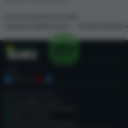
Opzioni sulle lingue e sull'assistenza
Le nostre recensioni di altri casinò
clienti
Recensione di GoldBet Casino IT
Recensione di Betsson C
Per recensire i casinò online, i membri del nostro team
dedicato raccolgono informazioni sull'assistenza e sulle
lingua disponibili. La tabella che segue contiene
informazioni sulle lingue disponibili presso CasinoTV.
Lingua
Sito web
Assistenza clienti
Live chat
Casino Guru
SEGUICI
Vogliamo che i giocatori comprendano il gioco
Inglese
d'azzardo.
Spagnolo
GUIDA AL GIOCO D'AZZARDO
Come scegliere un casinò
Russo
Giochi di fortuna: RTP e varianza
Bonus e promozioni
Tedesco
Codice del gioco d’azzardo onesto