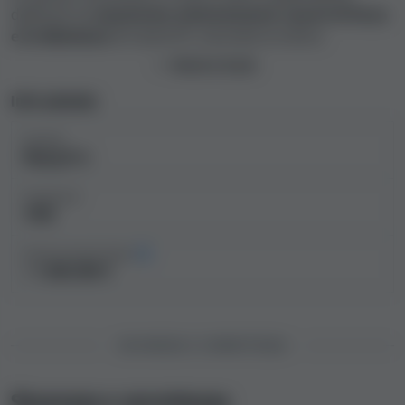
dedicato ha
esaminato attentamente i punti di forza
e le debolezze
di CasinoTV, secondo la nostra
metodologia di recensione dei casinò
. Esaminando le
Mostra di più
licenze, i Termini e condizioni, i reclami dei giocatori
aggiornati, i limiti, l'assistenza clienti e altri elementi
Info azienda
essenziali del casinò, il nostro team dedicato alle
Azienda
recensioni ha individuato la soglia di sicurezza e
Myeg B.V.
correttezza del casinò,
stabilendo se si tratta di
un'opzione regolare e sicura
oppure pericolosa per i
Fondazione
giocatori.
1996
In base alle informazioni raccolte, abbiamo calcolato
Introiti annuali stimati
l'Indice di sicurezza del casinò, ovvero il punteggio che
< 1.000.000 €
attribuiamo per descrivere la sicurezza e imparzialità
dei casinò online. Con un Indice di sicurezza più alto, è
meno probabile riscontrare problemi giocando o
SICUREZZA E CORRETTEZZA
richiedendo un prelievo.
CasinoTV ha un Indice di
sicurezza inferiore alla media, pari a 6.4
, il che
significa che generalmente è un'opzione tutt'altro che
Sicurezza e correttezza