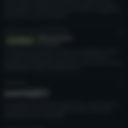
deposito o spin gratuiti vengono dati ai giocatori senza
casinò online, orientati verso le buone pratiche del settore,
bisogno di versare. Tuttavia, tra le promozioni offerte
per migliorare l'esperienza di gioco e favorire un approccio
dai casinò è possibile trovare anche altri codici bonus,
onesto verso il gioco d'azzardo.
bonus di benvenuto alla registrazione e programmi
fedeltà.
GLOBAL SELF-EXCLUSION INITIATIVE
Attualmente la nostra banca dati ha
1 bonus di
CasinoTV
:
Un'iniziativa che abbiamo lanciato con l'obiettivo di creare
un sistema globale di auto-esclusione, che permetta ai
150% fino a 200 €
giocatori più vulnerabili di bloccare il proprio accesso a tutte
le possibilità di gioco d'azzardo online.
Alcune offerte potrebbero essere fruibili solo per
giocatori di determinate aree geografiche. Per sapere
GAMTEGRITY
quali bonus puoi richiedere, consulta la sezione
'
Bonus
' di questa recensione.
Una piattaforma creata per mostrare tutti i nostri sforzi nel
concretizzare l'idea di un'industria del gioco d'azzardo
online più sicura e trasparente.