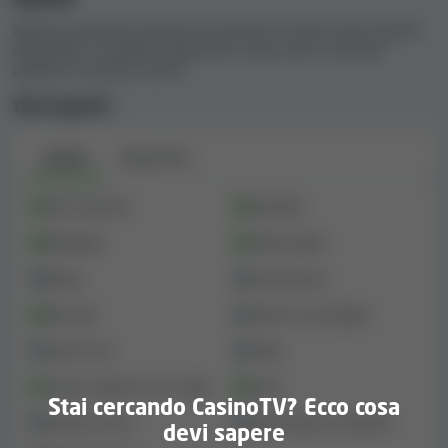
Feedback e valutazione degli utenti di
Esplora la gamma di giochi di CasinoTV. Scopri i tipi di giochi
CasinoTV
disponibili, i provider supportati e quali sono i titoli più
popolari di questo casinò.
Su Casino Guru,
gli utenti possono valutare e
Tipi di giochi
recensire i casinò online
, per condividere opinioni,
feedback ed esperienze. In base a questo elementi,
calcoliamo un feedback degli utenti complessivo, che va
Giochi
Giochi live
da Terribile a Eccellente.
Slot machine
Roulette
Tuttavia, al momento, non ci sono recensioni degli
utenti per CasinoTV nella nostra banca dati. Ti invitiamo
Blackjack
Video poker
a condividere il tuo feedback e la tua valutazione sul
Bingo
Scommesse
nostro sito, indipendentemente dal fatto che la tua
esperienza con questo casinò sia stata positiva o
Baccarà
Giochi con jackpot
deludente.
Giochi live
Poker
Craps e giochi con i dadi
Keno
Nota:
è importante notare che le recensioni
Stai cercando CasinoTV? Ecco cosa
degli utenti non sempre riflettono
Gratta e vinci
Scommesse di eSport
devi sapere
oggettivamente la qualità del casinò. Si pensi