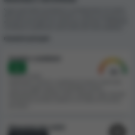
ideale in termini di sicurezza e correttezza. Leggi la
Scopri quali fattori prendiamo in considerazione nel calcolo
nostra recensione di CasinoTV per avere maggiori
dell'Indice di sicurezza di CasinoTV. L'Indice di sicurezza è il
informazioni su questo casinò e decidere se fa per te.
parametro principale che usiamo per esprimere l'affidabilità,
correttezza e qualità dei casinò online del nostro database.
CasinoTV è corretto e sicuro?
Parametri principali
Spiegazione dell'Indice di sicurezza
Calcoliamo l'Indice di sicurezza di un casinò secondo
Termini e condizioni
un'elaborata formula che prende in considerazione
Equi
una gran quantità di dati
che abbiamo raccolto e
Problemi trovati:
valutato nella nostra recensione. Per esempio: introiti
Analizziamo i termini e condizioni di ciascun casinò alla
stimati del casinò, reclami dei giocatori, T&C, blacklist e
ricerca di regole inique che potrebbero essere
così via.
potenzialmente utilizzate contro i giocatori. Ogni clausola
considerata scorretta risulterà in un Indice di sicurezza
Per la nostra recensione, abbiamo analizzato
più basso.
meticolosamente i Termini e condizioni di CasinoTV.
Non abbiamo individuato regole o clausole che
reputiamo ingiuste o svantaggiose.
È un buon segno,
Dimensioni del casinò
poiché regole di questa natura potrebbero essere