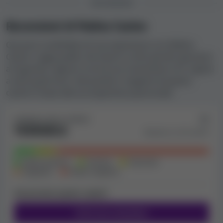
RECENSIONI
difficoltà con Malina Casino. In base ai nostri test e alle
informazioni che abbiamo raccolto, Malina Casino ha
Recensioni di Malina Casino
una
buon assistenza clienti
.
Qui puoi condividere le tue esperienze con Malina
Casino. Leggi quello che hanno scritto gli altri giocatori
Slot e altri giochi di Malina Casino
al riguardo, oppure scrivi la tua recensione e fa' sapere
a tutti quali sono i lati positivi e negativi di questo
Su Malina Casino, è possibile trovare
questi tipi di
casinò in base alla tua esperienza personale.
giochi
: Slot machine, Roulette, Blackjack, Scommesse,
Video poker, Bingo, Baccarà, Giochi con jackpot, Giochi
live, Craps e giochi con i dadi, Keno, Gratta e vinci, Altri
FEEDBACK DEGLI UTENTI:
TERRIBILE
giochi di carte, Scommesse di eSport, Sport virtuali, Altri
Basato su 36 utenti
giochi, Giochi "crash", Live show, Giochi da tavolo,
Baccarat live, Bingo live, Blackjack live, Giochi con i dadi
Molto positivo
Positivo
Neutrale
live, Altri giochi live, Poker live, Roulette live.
Negativo
Molto negativo
Sono disponibili i giochi di
124 game provider
. Ecco
Hai provato questo casinò?
quali: NetEnt, Novomatic, Nolimit City, Apricot
(Microgaming), Playtech, TaDa Gaming, Play'n GO,
Scrivi una recensione
Evolution Gaming, Pragmatic Play, Quickspin, Yggdrasil