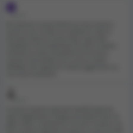
fiducia, perché è la loro procedura normale.
• 1 ANNO FA
In pratica, non giocate qui, scegliete un altro
Mi è piaciuto il casinò finché non sono riuscito a
casinò!!!!!! Questo è davvero pessimo. (Penso che la
vincere un po' di soldi. Ho 3 prelievi il 5° giorno
loro valutazione sia buona perché creano account
lavorativo mentre mi hanno dato 3 giorni per
falsi e non credo nel 9.1)
completarli. Vorrei depositare di nuovo in questo
momento al casinò ma poiché non ho ancora
ricevuto il mio prelievo non so se è un casinò
affidabile. Non appena lo riceverò aggiornerò con
una nuova recensione.
• 1 ANNO FA
Il casinò consente ai giocatori banditi di giocare,
opera illegalmente in Spagna ed evade le tasse. Se
glielo chiedi, ti chiuderanno l'account. Ho perso. Ho
fatto numerosi depositi e ho perso un sacco di soldi.