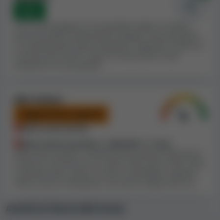
casinò è un'opzione raccomandabile.
None
Se un casinò appare in una blacklist valida, di solito è
Nota:
Malina Casino è collegato ad altri 13
perché ha delle caratteristiche negative. Noi prendiamo
casinò online, in base alle informazioni che
in considerazione tutte le blacklist e regoliamo l'Indice di
sicurezza del casinò in base al nostro parere sulla
abbiamo raccolto. Data la correlazione tra
situazione e la sua gravità.
questi casinò, per il calcolo dell'Indice di
sicurezza di Malina Casino abbiamo tenuto in
considerazione anche le caratteristiche dei
Altri fattori
casinò collegati. Hanno avuto un'influenza
Leggermente negativi
positiva.
Opera senza licenza
Basso limite di prelievo: 2.800.000 Ft / mese
Termini e condizioni di Malina Casino
Anche altre qualità e caratteristiche possono influenzare
l'Indice di sicurezza di un casinò: limiti sulle vincite, limiti
Quando esaminiamo i casinò online per valutarli,
di prelievo bassi, giochi o licenze contraffatte, supporto
analizziamo meticolosamente i Termini e condizioni
clienti scarso o inesistente, una rete di negozi fisici ecc.
di ogni casinò, allo scopo di valutarne il
comportamento
. Nei T&C di molti casinò, individuiamo
Autorità di rilascio delle licenze
delle clausole che riteniamo ingiuste o apertamente