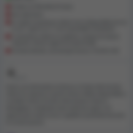
non hanno bisogno di nulla da me e che va tutto
Prelievi ULTRA MOLTO lenti
bene. Questo è un GRANDE CAMPANELLO
Sito web lento
D'ALLARME.
In realtà l'assistenza clienti non è disponibile 24 ore
L'approvazione dei prelievi richiede un'eternità!
su 24, 7 giorni su 7: non è possibile contattarli.
Quindi non è il pagamento in realtà ad essere
L'assistenza clienti è scadente: sempre le stesse
elaborato, ma il loro sistema interno. Capisco che sia
risposte, nessun approccio personale
fatto intenzionalmente, in modo che tu annulli il
Puntate elevate, ad esempio bonus 10 EUR x100
prelievo e continui a giocare.
Temo che non riceverò il prelievo questo mese o che
non lo riceverò per intero.
Non serve a niente contattare l'assistenza clienti:
• 1 ANNO FA
scrivono come robot e danno sempre le stesse
risposte.
Avevo una domanda sui bonus e il team del servizio
In totale chiuderò il mio account con loro e non
clienti ha risposto in pochi minuti. Molto disponibile e
giocherò più qui, ma devo comunque attendere il
cordiale! Hanno fornito informazioni chiare e
prelievo.
dettagliate, rendendo tutto facile da capire. Ho
Nel complesso, la mia esperienza è davvero pessima.
apprezzato molto la loro rapidità e positività durante
L'unica cosa che potrebbe farmi cambiare idea è che
la conversazione.
il ritiro venga elaborato più velocemente, ma non ho