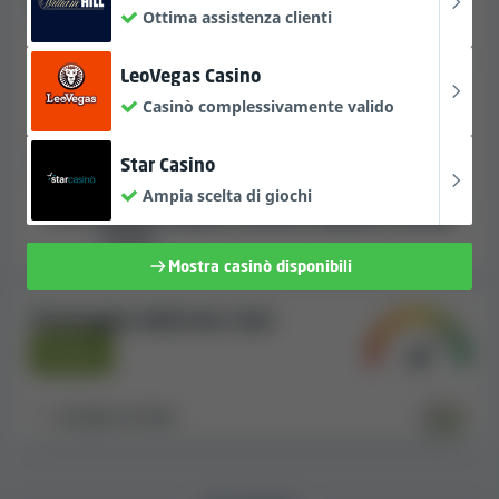
Ottima assistenza clienti
Disponibile...
17
lingue
24/7
Arabo
Italiano
Inglese
Francese
Spagnolo
Tedesco
LeoVegas Casino
24/7
12 altro
Ungherese
Casinò complessivamente valido
24/7
Assistenza clienti:
Norvegese
Star Casino
Disponibile...
17
lingue
24/7
Ampia scelta di giochi
Olandese
Italiano
Inglese
Francese
Spagnolo
Tedesco
12 altro
24/7
Croato
Mostra casinò disponibili
24/7
Sloveno
Punteggio della live chat
Buono
Per testare l'utilità dell'assistenza clienti di questo
casinò, abbiamo contattato i rappresentanti del casinò
e valutato le loro risposte. Riteniamo l'assistenza clienti
In base a
8
test
un elemento importante, poiché può essere
estremamente d'aiuto in caso di problemi con la
registrazione, con il conto, con i prelievi o qualsiasi altra