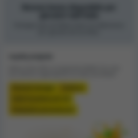
EUR 500 al giorno
Nessun limite di vincita
Nessun bonus disponibile per
giocatori dall'Italia
EUR 7.000 al mese
Purtroppo, pare che Malina Casino non abbia bonus
USD 500 al giorno
per i giocatori del tuo Paese.
USD 7.000 al mese
NOK 5.000 al giorno
NOK 70.000 al mese
Loyalty program
CAD 750 al giorno
Malina Casino offre un programma fedeltà. Ecco cosa
puoi ottenere raggiungendo uno status più elevato:
CAD 10.500 al mese
AUD 800 al giorno
Personal manager
Cashback
AUD 10.500 al mese
Limiti di prelievo più alti
HUF 200.000 al giorno
Promozioni personalizzate
HUF 2.800.000 al mese
BRL 1.850 al giorno
BRL 32.000 al mese