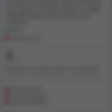
Gamomat, Expanse Studios, Arcadem, CandleBets,
mie richieste venivano spesso ignorate e le risposte
Betsolutions, Bally Wulff, SlotMill, Vivo Gaming,
erano ripetitive e inutili. Nel complesso, mi sembra
Onlyplay, Bombay Live, Salsa Technology, Oryx Gaming,
inaffidabile e difficile da fidare, quindi non lo
Penguin King, Gaming Corps, VoltEnt, Ortiz, Gamebeat,
consiglierei.
Kajot, Hölle games, GameTimeTec, Fugaso, Felix
Niente
Gaming, Stakelogic, Fazi, Zitro, Gamzix, Kalamba
Games, Zillion Games, Popiplay, Golden Hero, Apparat
qualunque cosa
Gaming, InOut, PatePlay, RakeRocket, EGT Digital,
TokaCity, Barbara Bang, Clawbuster, Rogue Gaming,
Hacksaw Gaming, Solidicon, Ruby Play.
• 6 MESI FA
Questi marchi di casinò sono ben al di sotto delle
Bonus e codici promo per Malina Casino
aspettative. L'assistenza clienti è un punto debole
I casinò online offrono bonus ai giocatori nuovi o già
importante: le interazioni tramite chat dal vivo spesso
esistenti per incentivarli ad aprire un conto e
sembrano precostituite e impersonali, con gli
Assistenza clienti
cominciare a giocare. Bonus senza deposito, spin
operatori che forniscono risposte generiche anziché
Termini e Condizioni
gratuiti e bonus deposito sono alcuni dei tipi di bonus
rispondere direttamente alle domande. Anche i
Nessuna flessibilità
più cercati. I bonus senza deposito possono essere
problemi più semplici possono richiedere molto più
ottenuti registrando un account nel casinò, mentre i
tempo del previsto per essere risolti, il che rende