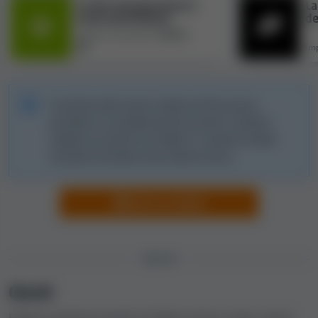
Il ritiro del giocatore è
La
Al momento abbiamo
5 reclami riguardanti
stato posticipato.
de
direttamente questo casinò
nel nostro database,
ri
10.511
Importo contestato:
re
insieme a
10 reclami relativi ad altri casinò collegati
.
Kč
Imp
A causa di questi reclami, abbiamo dato a questo casinò
5.796 punti di penalità totali
, di cui
2.705
provengono
dai casinò collegati. Puoi trovare altre informazioni sui
Il calcolo del nostro Indice di Sicurezza
reclami e sui punti di penalità alla sezione "Spiegazioni
prende in considerazione anche i reclami
sull'Indice di sicurezza".
relativi ai casinò correlati e i reclami inviati
tramite siti diversi da Casino Guru.
Feedback e recensioni degli utenti di
Malina Casino
Invia un reclamo
Su Casino Guru,
gli utenti possono valutare e
recensire i casinò online
, per condividere opinioni,
feedback ed esperienze. In base a questo elementi,
GIOCHI
calcoliamo un feedback degli utenti complessivo, che va
da Terribile a Eccellente.
Giochi
In base alle
36 recensioni degli utenti
per Malina
Esplora la gamma di giochi di Malina Casino. Scopri i tipi di