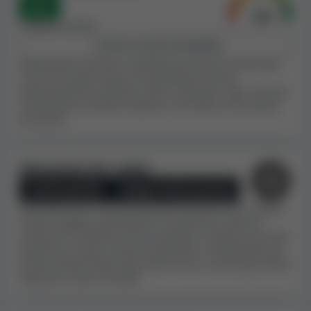
una gran quantità di dati
che abbiamo raccolto e
Equi
valutato nella nostra recensione. Per esempio: introiti
Problemi trovati:
stimati del casinò, reclami dei giocatori, T&C, blacklist e
Mostra analisi dettagliata
così via.
Analizziamo i termini e condizioni di ciascun casinò alla
Per la nostra recensione, abbiamo analizzato
ricerca di regole inique che potrebbero essere
potenzialmente utilizzate contro i giocatori. Ogni clausola
meticolosamente i Termini e condizioni di Malina
considerata scorretta risulterà in un Indice di sicurezza
Casino.
Ci sembra che non siano presenti regole o
più basso.
clausole che potrebbero essere considerate ingiuste
o apertamente svantaggiose nei confronti dei
giocatori.
Questo è un segno favorevole, considerando
Dimensioni del casinò
che queste regole possono potenzialmente essere
Casinò grande
Gruppo molto grande
sfruttate per negare gli incassi ai giocatori.
Generalmente i casinò più grandi sono più sicuri, poiché
In base alle nostre stime e alle informazioni che
introiti maggiori permettono di rimborsare anche le
vincite più consistenti senza problemi, e poiché sono stati
abbiamo raccolto, riteniamo che Malina Casino sia un
testati da un gran numero di giocatori. Consideriamo gli
casinò online molto grande
. In rapporto alle sue
introiti stimati relativi agli ultimi 4 anni, nonché gli introiti
dimensioni, questo casinò ha una
bassa quantità di
degli altri casinò correlati.
vincite oggetto di dispute nei reclami inviati dai
giocatori
. Prendiamo in considerazione sia le