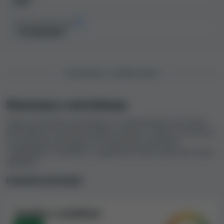
2024
L'Indice di sicurezza che calcoliamo per ogni casinò,
Introiti annuali stimati
risultato di vari fattori esaminati, rispecchia la sicurezza
> 20.000.000 €
e correttezza dei casinò online. Con un Indice di
sicurezza più alto, è meno probabile riscontrare
problemi giocando o richiedendo un prelievo.
Malina
SICUREZZA E CORRETTEZZA
Casino ha totalizzato un Indice di sicurezza Alto, pari
a 8.1
: ecco perché potrebbe essere considerato
un'opzione favorevole, per la maggior parte dei
Sicurezza e correttezza
giocatori, in termini di correttezza e sicurezza. Leggi la
Scopri quali fattori prendiamo in considerazione nel calcolo
nostra recensione di Malina Casino per avere maggiori
dell'Indice di sicurezza di Malina Casino. L'Indice di sicurezza
informazioni su questo casinò e decidere se fa per te.
è il parametro principale che usiamo per esprimere
l'affidabilità, correttezza e qualità dei casinò online del nostro
database.
Malina Casino è corretto e sicuro?
Spiegazione dell'Indice di sicurezza
Parametri principali
Calcoliamo l'Indice di sicurezza di un casinò secondo
un'elaborata formula che prende in considerazione
Termini e condizioni