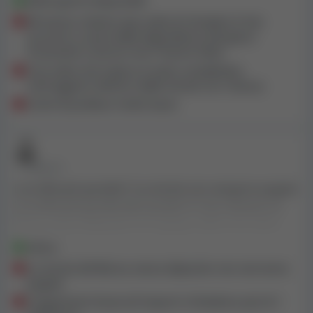
Molti giochi disponibili
risponderò appena possibile!". Che cavolo!
Mi hanno chiesto due volte di chiudere il mio
Mi preoccupo anche dei loro RTP perché ho giocato a
account a causa della dipendenza dal gioco
molti giochi Play n Go sul loro sito web e non ho mai
d'azzardo e ancora non l'hanno fatto
ricevuto un bonus, il che è molto diverso dalla tariffa
Una volta che il gioco è stato completato,
normale in altri casinò.
sottraggono denaro dalle vincite con i bonus
NON consiglio questo sito web, non capisco perché il
Limiti di prelievo molto bassi
loro indice di affidabilità sia così alto
• 1 ANNO FA
La truffa più grande!!! Le vincite non vengono pagate
La truffa più grande del mondo!!!!! Ho ricevuto un
bonus senza deposito il 27 giugno 2025 e ho vinto
l'importo massimo di 80 €. Da allora, aspetto un
ottica
pagamento senza successo (oggi: 7 luglio 2025). Mi
Le vincite del Bonus senza deposito non verranno
dicono solo che ci sono ritardi dovuti a pagamenti
pagate
elevati, ma niente di più. Questo non è un casinò
I pagamenti di piccoli importi richiedono più di 1
affidabile. Non depositate, non giocateci e statene