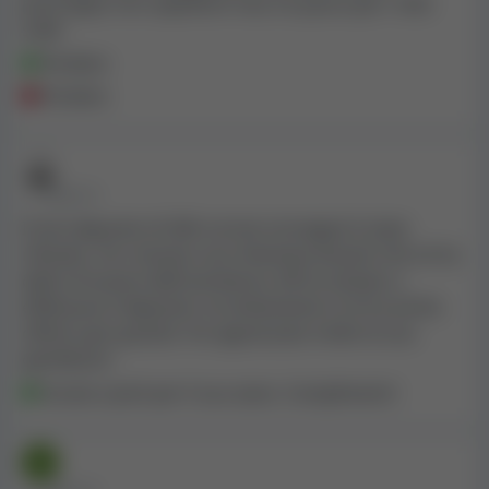
purtroppo non aspetterò mai, ho paura per i miei
soldi
Perdere
Perdere
• 1 ANNO FA
Il mio deposito di 300 corone norvegesi è stato
rifiutato. Ho ricevuto una chiamata da Josh che mi ha
detto di essere dell'assistenza. Mi ha aiutato a
effettuare il deposito correttamente e mi ha anche
offerto giri gratuiti. Ho apprezzato molto la sua
gentilezza!
Grazie a Josh per il suo aiuto. Complimenti!