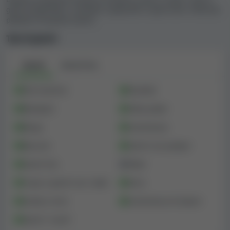
Casino nella nostra banca dati, il punteggio sul
giochi disponibili, i provider supportati e quali sono i titoli più
popolari di questo casinò.
Feedback degli utenti è Terribile. Puoi trovare le
recensioni alla sezione
Recensioni degli utenti
di
Tipi di giochi
questa pagina.
Giochi
Giochi live
Nota:
è importante notare che le recensioni
degli utenti non sempre riflettono
Slot machine
Roulette
oggettivamente la qualità del casinò. Si pensi
Blackjack
Video poker
ad esempio ai casi in cui i casinò scrivono
recensioni false per incrementare il loro
Bingo
Scommesse
feedback utenti, oppure ai giocatori
Baccarà
Giochi con jackpot
insoddisfatti che lasciano numerose
recensioni negative per intaccare la
Giochi live
Poker
reputazione del casinò. Mettiamo tutto il
Craps e giochi con i dadi
Keno
nostro impegno nel filtrarle e calcolare un
punteggio basato sul feedback degli utenti
Gratta e vinci
Scommesse di eSport
oggettivamente accurato; nonostante ciò,
Giochi “crash“
non includiamo il feedback degli utenti nel