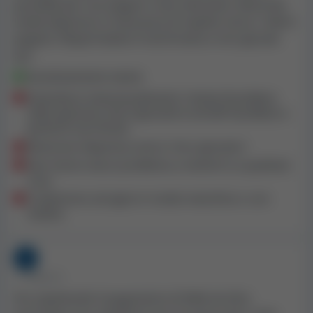
possibile per non pagarvi. Sono disonesti. Mostrate
totale disprezzo e mancanza di rispetto verso i clienti
paganti. Risparmiatevi il mal di testa e non giocate
qui.
Assolutamente niente
Estendono intenzionalmente i tempi di prelievo
nella speranza che il giocatore annulli il prelievo e
perda le sue vincite
Mostrano disprezzo verso i loro giocatori
Non hanno alcun problema a mentirti su qualsiasi
cosa.
Si divertono ad agire in modo meschino o con
malizia
• 1 ANNO FA
Sto aspettando il pagamento di 500e da 28.4,