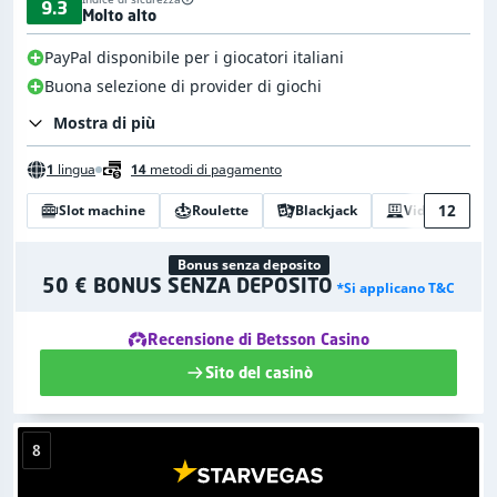
9.3
Molto alto
PayPal disponibile per i giocatori italiani
Buona selezione di provider di giochi
Mostra di più
1
lingua
14
metodi di pagamento
12
Slot machine
Roulette
Blackjack
Video poker
Bonus senza deposito
50 € BONUS SENZA DEPOSITO
*Si applicano T&C
Recensione di Betsson Casino
Sito del casinò
8