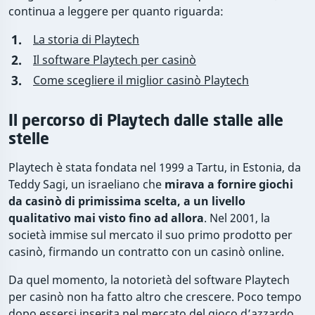
continua a leggere per quanto riguarda:
La storia di Playtech
Il software Playtech per casinò
Come scegliere il miglior casinò Playtech
Il percorso di Playtech dalle stalle alle
stelle
Playtech è stata fondata nel 1999 a Tartu, in Estonia, da
Teddy Sagi, un israeliano che
mirava a fornire giochi
da casinò di primissima scelta, a un livello
qualitativo mai visto fino ad allora
. Nel 2001, la
società immise sul mercato il suo primo prodotto per
casinò, firmando un contratto con un casinò online.
Da quel momento, la notorietà del software Playtech
per casinò non ha fatto altro che crescere. Poco tempo
dopo essersi inserita nel mercato del gioco d’azzardo