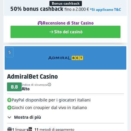
Bonus cashback
50% bonus cashback
fino a 2.000 €
*Si applicano T&C
Recensione di Star Casino
Sito del casinò
5
AdmiralBet Casino
Indice di sicurezza
8.8
Alto
PayPal disponibile per i giocatori italiani
Giochi con croupier dal vivo in italiano
Mostra di più
1
lingua
11
metodi di pagamento