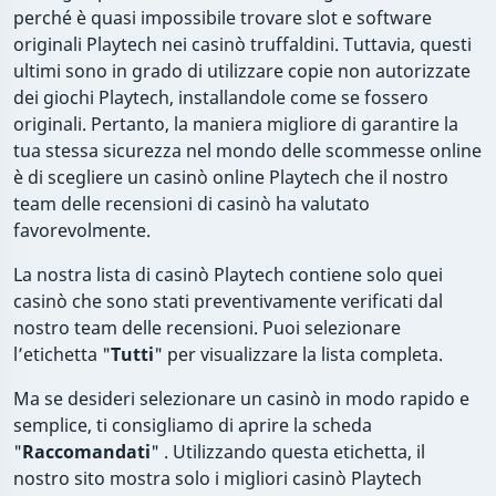
perché è quasi impossibile trovare slot e software
originali Playtech nei casinò truffaldini. Tuttavia, questi
ultimi sono in grado di utilizzare copie non autorizzate
dei giochi Playtech, installandole come se fossero
originali. Pertanto, la maniera migliore di garantire la
tua stessa sicurezza nel mondo delle scommesse online
è di scegliere un casinò online Playtech che il nostro
team delle recensioni di casinò ha valutato
favorevolmente.
La nostra lista di casinò Playtech contiene solo quei
casinò che sono stati preventivamente verificati dal
nostro team delle recensioni. Puoi selezionare
l’etichetta "
Tutti
" per visualizzare la lista completa.
Ma se desideri selezionare un casinò in modo rapido e
semplice, ti consigliamo di aprire la scheda
"
Raccomandati
" . Utilizzando questa etichetta, il
nostro sito mostra solo i migliori casinò Playtech