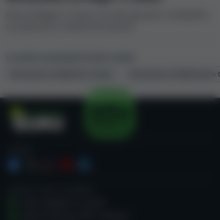
Opzioni per le lingue e assistenza clienti
Parla di Mega7's Casino con altri giocatori: condividi la
tua opinione o chiedi informazioni.
disponibili
Quando analizziamo i casinò online, raccogliamo
Le nostre recensioni di altri casinò
informazioni sulla loro assistenza clienti e sulle opzioni
relative alle lingue. Nella tabella qui sotto, trovi una
Recensione di BetPoint Casino
Recensione di BetPassion 
panoramica delle opzioni offerte a Mega7's Casino
relativamente alle lingue.
Lingua
Sito web
Assistenza clienti
Live chat
24/7
Inglese
Casino Guru
SEGUICI
Vogliamo che i giocatori comprendano il gioco
Il nostro team ha contattato l'assistenza clienti durante
d'azzardo.
il processo di revisione per ottenere un quadro preciso
della qualità del servizio. Per noi l'assistenza clienti è un
GUIDA AL GIOCO D'AZZARDO
servizio importante, poiché il suo scopo è quello di
Come scegliere un casinò
risolvere gli eventuali problemi relativi alla registrazione
Giochi di fortuna: RTP e varianza