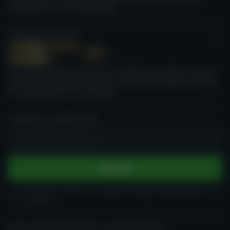
online più sicura e trasparente.
CASINO GURU AWARDS
Un progetto ambizioso che ha l'obiettivo di celebrare le più
grandi e responsabili aziende nel settore iGaming e dar loro
il riconoscimento che meritano.
ISCRIVITI ALLA NEWSLETTER
Inserisci la tua email
Iscriviti
Ho almeno 18 anni e, secondo la legge, posso giocare in
un casinò
GIOCA RESPONSABILMENTE E CON MODERAZIONE.