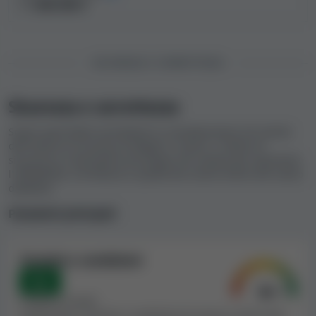
online. Più alto è l'Indice di sicurezza, maggiore è la
> 1.000.000 €
garanzia di poter giocare e veder pagate le proprie
vincite senza problemi. Sebbene
Mega7's Casino abbia
totalizzato un Indice di sicurezza superiore alla
SICUREZZA E CORRETTEZZA
media, pari a 7.6
, ovvero sia un'opzione accettabile per
alcune persone, tieni presente che ci sono casinò
meglio posizionati in termini di correttezza e sicurezza.
Sicurezza e correttezza
Leggi anche le nostre recensioni su Mega7's Casino per
Scopri quali fattori prendiamo in considerazione nel calcolo
saperne di più su questo casinò. In questo modo potrai
dell'Indice di sicurezza di Mega7's Casino. L'Indice di
prendere una decisione informata nel capire se fa per
sicurezza è il parametro principale che usiamo per esprimere
te.
l'affidabilità, correttezza e qualità dei casinò online del nostro
database.
Indice di sicurezza di Mega7's Casino: è
Parametri principali
sicuro e onesto?
Per calcolare l'Indice di sicurezza di un casinò, usiamo
Termini e condizioni
una formula complessa che tiene in considerazione
Equi
una moltitudine di informazioni
che abbiamo
Problemi trovati:
raccolto e valutato nel corso del nostro processo di
Analizziamo i termini e condizioni di ciascun casinò alla