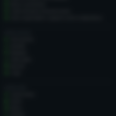
su Mega7's Casino, alla gestione del conto di gioco, alla
Bonus e promozioni
procedura di prelievo ecc. In base alle risposte che
Codice del gioco d’azzardo onesto
abbiamo ricevuto durante la fase di test, potremmo
Gioco responsabile e supporto contro la dipendenza
dire che Mega7's Casino ha un'
assistenza clienti
veloce e professionale
GUIDE AI GIOCHI
Slot machine
Slot e altri giochi di Mega7's Casino
Roulette
Mega7's Casino ha questi
tipi di giochi da casinò in
Blackjack
offerta
: Slot machine, Roulette, Blackjack, Video poker,
Video poker
Giochi con jackpot, Keno, Altri giochi.
Baccarà
Craps
Sono disponibili giochi di
1 provider di giochi
. Ecco
quali: Realtime Gaming.
CASINO GURU
Bonus e codici di Mega7's Casino
Casinò online
Giochi
I bonus, per i giocatori nuovi o quelli già esistenti, sono
Bonus
un mezzo usato dai casinò online per motivare le
Reclami