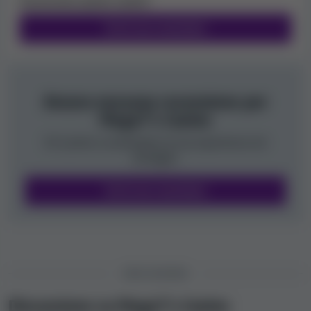
Hai provato questo casinò?
abbastanza elevati per la maggior parte dei giocatori, in
Scrivi una recensione
diversi casinò i limiti sulle vincite o sui prelievi sono
abbastanza restrittivi. Ecco perché controlliamo sempre
queste informazioni quando valutiamo i casinò. La
tabella qui sotto mostra i limiti di vincita e di prelievo
applicati dal casinò.
Ancora nessuna recensione per
Mega7's Casino
Limiti di prelievo
Limiti di vincita
Sii il primo a condividere la tua esperienza nel
USD 5.000 alla settimana
Nessun limite di vincita
dettaglio.
USD 20.000 al mese
Scrivi una recensione
Nota:
è probabile che non tutti i metodi di
pagamento elencati sopra siano disponibili
sia per i depositi che per i prelievi. Inoltre,
alcune opzioni di pagamento potrebbero
DISCUSSIONE
essere disponibili solo in alcuni Paesi.
Discussione su Mega7's Casino