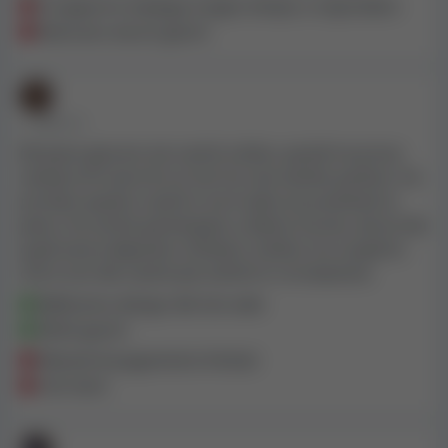
Il supporto impiega troppo tempo a rispondere
Mancano alcuni giochi
• 5 MESI FA
Mi piace giocare nei casinò online, quindi ne provo
sempre di nuovi di cui non ho mai sentito parlare. Ho
provato questo casinò e ne è valsa sicuramente la
pena. Ho anche partecipato a diversi tornei, alcuni dei
quali senza deposito richiesto. Inoltre, ho scoperto
che è uno dei casinò più antichi in circolazione.
Bellissimo design del sito web
Molti giochi
Metodi di pagamento limitati
ritiri lenti