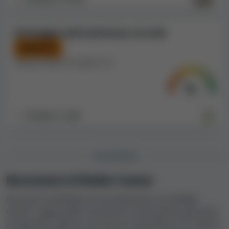
(Pocket Games Soft), MG LIVE, Fa Chai Gaming,
AvatarUX, AGT, Peter & Sons, upgaming, 3 Oaks
Punteggio dell'assistenza via mail
Gaming, CQ9 Gaming, CT Interactive, Games Global,
Winfinity, SimplePlay, 7777 gaming, Smartsoft Gaming,
Mediocre
Lucky Stars, Swintt, Spribe, RAW iGaming, Vivo Gaming,
Tempo medio di risposta: 2h
SlotMill, Onlyplay, Zeus Play, Gaming Corps, Nucleus
Gaming, VoltEnt, Worldmatch, Gamebeat, Espresso
Games, Synot Games, Fugaso, Stakelogic, Apollo777, AE
Casino, YGR Gaming (Yes Get Rich), Gamzix, 1spin4win,
In base a
1
test
Kalamba Games, Popiplay, InOut, PopOK Gaming, EGT
Digital, TopSpin Games, EURASIAN (EA) Gaming,
Hacksaw Gaming, Netgame, Ka Gaming.
RECENSIONI
Bonus e codici di RioBet Casino
Recensioni di RioBet Casino
I bonus, per i giocatori nuovi o quelli già esistenti, sono
Qui puoi condividere le tue esperienze con RioBet
un mezzo usato dai casinò online per motivare le
Casino. Leggi quello che hanno scritto gli altri giocatori
persone a registrarsi e provare la loro gamma di giochi.
al riguardo, oppure scrivi la tua recensione e fa' sapere