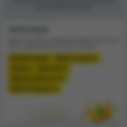
Purtroppo, pare che RioBet Casino non abbia bonus
BRL 5.000 al giorno
per i giocatori del tuo Paese.
BRL 25.000 al mese
KZT 500.000 al giorno
Loyalty program
KZT 2.500.000 al mese
RioBet Casino offre un programma fedeltà. Ecco cosa puoi
RUB 100.000 al giorno
ottenere raggiungendo uno status più elevato:
RUB 500.000 al mese
Personal manager
Bonus su deposito
UAH 50.000 al giorno
Cashback
Punti fedeltà
UAH 250.000 al mese
Limiti di prelievo più alti
UZS 10.000.000 al
giorno
Bonus di compleanno
UZS 50.000.000 al mese
USDT 1.000 al giorno
USDT 5.000 al mese