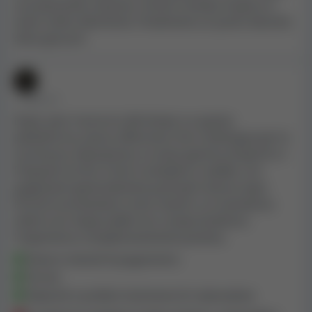
una piacevole sorpresa. Anche il tempo di gioco è
stato molto divertente. Finalmente un posto decente
dove giocare!
• 3 MESI FA
Dopo aver trascorso del tempo su questa
piattaforma, posso affermare che si distingue per la
sua buona reputazione, la vasta gamma di giochi e i
frequenti tornei. Il sito è semplice e stabile, con
pagamenti generalmente puntuali e bonus equi.
Piccoli inconvenienti come ritardi o un'assistenza
clienti non impeccabile non compromettono
l'esperienza complessivamente positiva.
Diversi metodi di pagamento
Tornei
Depositi e prelievi istantanei di criptovalute