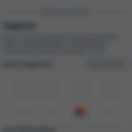
Nota:
è probabile che non tutti i metodi di
pagamento elencati sopra siano disponibili
METODI DI PAGAMENTO
sia per i depositi che per i prelievi. Inoltre,
alcune opzioni di pagamento potrebbero
Pagamenti
essere disponibili solo in alcuni Paesi.
Scopri i metodi di pagamento supportati da RioBet
Casino, oltre alle limitazioni e alle commissioni
Opzioni per le lingue e assistenza clienti
associate alle transazioni verso/dal tuo conto.
disponibili
Metodi di pagamento
Mostra tutto
(35)
Quando analizziamo i casinò online, raccogliamo
informazioni sulla loro assistenza clienti e sulle opzioni
relative alle lingue. Nella tabella qui sotto, trovi una
panoramica delle opzioni offerte a RioBet Casino
relativamente alle lingue.
Lingua
Sito web
Assistenza clienti
Live chat
24/7
Inglese
Limiti sulle transazioni