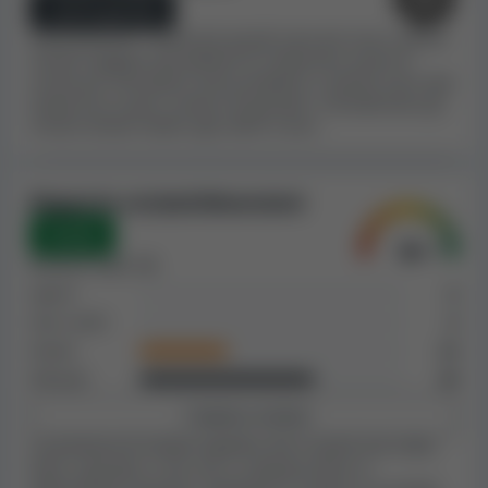
Casinò grande
In base alle nostre stime o dati raccolti, RioBet Casino è
Generalmente i casinò più grandi sono più sicuri, poiché
un
grande casinò online
. In rapporto alle sue
introiti maggiori permettono di rimborsare anche le
dimensioni, questo casinò ha una
vincite più consistenti senza problemi, e poiché sono stati
quantità molto
testati da un gran numero di giocatori. Consideriamo gli
bassa di vincite oggetto di dispute nei reclami inviati
introiti stimati relativi agli ultimi 4 anni.
dai giocatori
(o non ha ricevuto alcun reclamo).
Prendiamo in considerazione sia le dimensioni del
casinò che il numero di reclami dei giocatori, nonché il
Rapporto reclami/dimensioni
modo in cui questi elementi si intrecciano tra loro: i
Ottimo
casinò più grandi tendono a ricevere più reclami, per
via del più alto numero di giocatori.
Reclami totali:
72
Aperti
0
Per quanto ne sappiamo, RioBet Casino non è su alcuna
Non risolti
0
blacklist rilevante. Se un casinò appare su una blacklist,
Risolti
24
come la nostra
blacklist di Casino Guru
, può voler dire
Rifiutati
48
che si è comportato in modo scorretto verso i propri
clienti. Invitiamo i giocatori a tenere a mente questo
Esplora reclami
fattore al momento di scegliere un casinò online in cui
La presenza di reclami significa che il casinò non tratta
giocare.
bene i giocatori o che non si comporta bene in