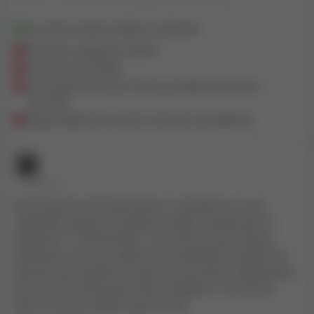
questo casinò mi ha PERMESSO di creare un account
duplicato. Nessuna sicurezza per rilevare che l'ho
Il casinò sembra bello e ordinato
fatto.
Pessimo supporto clienti
sicurezza terribile
Questo espone i giocatori ad abusi. Se qualcuno crea
mi ha permesso di creare accidentalmente 2
accidentalmente 2 account 3 anni dopo, perde tutti i
account.
suoi soldi.
Impossibile verificare il numero di telefono
Il supporto non è affatto utile.
Voleva che mi verificassi completamente con i selfie
• 1 ANNO FA
solo per chiudere l'account accidentale
Non proprio entusiasmante. L'assistenza o non
risponde, oppure è sempre il solito "grazie per la
Non ho mai effettuato un deposito in questo casinò.
pazienza" e "bla bla bla", ma il bonus può essere
utilizzato solo con soldi veri, ovviamente. Quindi, ho
Ho la sensazione che questo casinò sia un vero
giocato per qualche minuto, ho provato a depositare,
disastro.
ma non ha funzionato. Nel complesso, non mi ha
fatto una gran bella impressione.