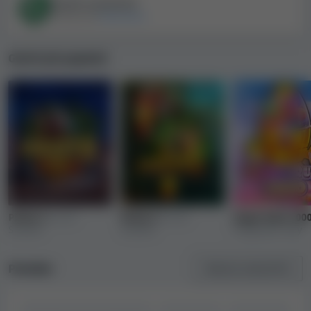
Giochi autentici
nei seguenti Paesi o aree geografiche:
Comore
Verificato da
Gamecheck
(Anjouan Gaming),
Curaçao
(Curaçao Gaming
Authority).
Giochi più popolari
Limite di vincite e di prelievo; opzioni di
pagamento
RioBet Casino accetta depositi tramite
35 metodi di
pagamento
. Comprende: Skrill, Neteller, PaysafeCard,
Payz (ecoPayz) , Mastercard, VISA, WebMoney, PayPal,
QIWI Кошелек, Bitcoin (BTC), AstroPay, Bank transfer,
Alfa-Bank, SberPay, Tether (USDT), Tinkoff, Piastrix,
YooMoney, Kaspi, Ethereum (ETH), Litecoin (LTC), SBP -
Pirots 3
di ELK
Pirots 2
di ELK
Sugar Rush 100
Система быстрых платежей, МИР - Mir, Tron (TRX),
Studios
Studios
Pragmatic Play
BeeLine, VTB bank, Kcell, Activ, Click Uzbekistan,
RedCompra, UzCard, Webpay Chile, HUMO,
Provider
Mostra tutto
(101)
MuchBetter, PIX.
I casinò online impongono frequentemente delle