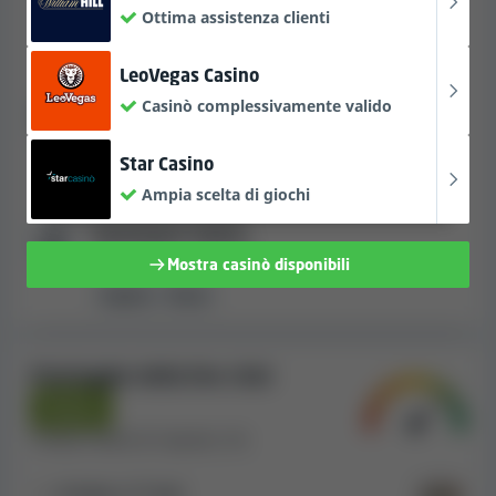
Ottima assistenza clienti
giochi, Giochi "crash", Live show, Baccarat live, Bingo
Inglese
Russo
Spagnolo
Tedesco
Azero
live, Blackjack live, Giochi con i dadi live, Altri giochi live,
6 altro
Poker live, Roulette live.
LeoVegas Casino
Live chat
Casinò complessivamente valido
Sono disponibili giochi di
101 provider di giochi da
Disponibile...
2
lingue
casinò
. Ecco quali: NetEnt, Novomatic, Nolimit City,
Star Casino
Apricot (Microgaming), Playtech, TaDa Gaming, Play'n
Inglese
Russo
Ampia scelta di giochi
GO, Evolution Gaming, Pragmatic Play, Quickspin,
Yggdrasil Gaming, Igrosoft, Thunderkick, Red Tiger
Assistenza clienti:
Gaming, Betsoft Gaming, Big Time Gaming, Playson,
Disponibile...
2
lingue
Mostra casinò disponibili
iSoftBet, Amatic, ELK Studios, Ezugi, Evoplay, Push
Inglese
Russo
Gaming, BGaming, GameArt, Endorphina, Habanero,
Leander Games, Spinomenal, 1X2 Gaming, Booming
Games, Tom Horn, Realistic Games, High 5 Games,
Punteggio della live chat
Belatra Games, Relax Gaming, edict, Genii, Digitain,
Buono
Turbo Games, Platipus, Wizard games, Authentic
Gaming, Mancala Gaming, Spinmatic, Spadegaming,
Tempo medio di risposta: 3m
Twain Sport, Aviatrix, JDB Gaming, Revolver Gaming,
Spinthon, BeeFee, Royal Gaming, Amusnet, PG Soft
In base a
17
test