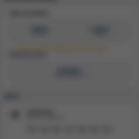
Spagnolo
Limiti di prelievo
Portoghese
5.000 €
1.000 €
al mese
al giorno
24/7
Russo
Limiti di prelievo influenzati da altri fattori
Tedesco
Limiti di vincita
Finlandese
250.000 €
Netto giornaliero
Svedese
Valute
Ucraino
Tradizionali
Uzbeco
Valute fiat supportate.
Kazako
EUR
USD
BRL
KZT
RUB
UAH
UZS