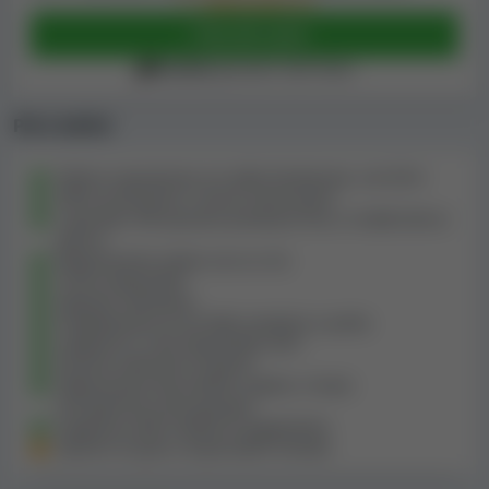
Importante (1)
Sito del casinò
Accetta
giocatori dall'Italia
Pro e contro
Ottima reputazione sin dalla fondazione, nel 2014
Offre promozioni e tornei interessanti
I giocatori VIP possono prelevare fino a 10.000 EUR al
giorno
Registrazione veloce con un clic
Tornei disponibili
Depositi istantanei
Progettazione di siti Web semplice e pulita
Supporto in chat disponibile 24/7
Enorme selezione di giochi
Elaborazione dei prelievi rapida, in base
all’esperienza dei giocatori
Supporta molti metodi di pagamento
Opzioni di gioco responsabili limitate