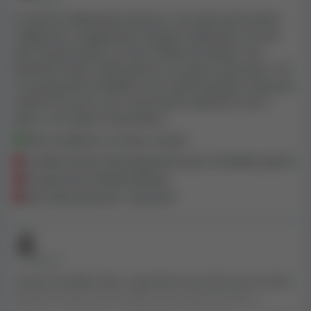
Il casinò è abbastanza buono, ma tutto può essere
migliorato. I pagamenti vengono elaborati, ma nel
giro di pochi giorni. Il sito è bello da vedere, ma
piuttosto lento. Molti giochi, ma alcuni mancano. C'è
un programma fedeltà, ma è molto basilare. Qui puoi
sentirti al sicuro con i tuoi fondi e divertirti con il
gioco, se ti piace l'atmosfera.
Nel complesso un buon casinò
L'elaborazione dei pagamenti può richiedere giorni
Programma fedeltà debole
Sito web piuttosto "pesante"
• 1 ANNO FA
Casinò terribile. Non ci giocherò mai. Mi sono iscritto
qualche settimana fa. Me ne ero dimenticato e