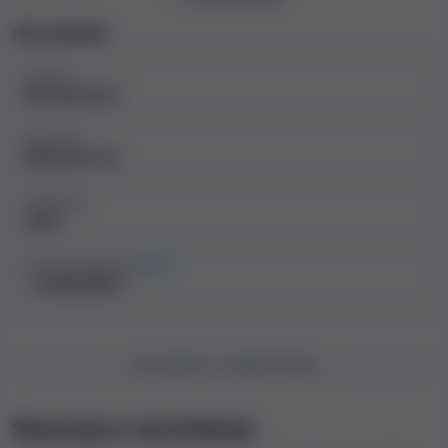
licenze, i Termini e condizioni, i reclami dei giocatori
aggiornati, i limiti, l'assistenza clienti e altri elementi
Info azienda
essenziali del casinò, il nostro team dedicato alle
Azienda
recensioni ha individuato la soglia di sicurezza e
Riotech N.V.
correttezza del casinò,
stabilendo se si tratta di
un'opzione regolare e sicura
oppure pericolosa per i
Operatore
giocatori.
Riotech N.V.
In base alle informazioni raccolte, abbiamo calcolato
Fondazione
l'Indice di sicurezza del casinò, ovvero il punteggio che
2014
attribuiamo per descrivere la sicurezza e imparzialità
dei casinò online. Con un Indice di sicurezza più alto, è
Introiti annuali stimati
> 5.000.000 €
meno probabile riscontrare problemi giocando o
richiedendo un prelievo.
RioBet Casino ha un Indice di
sicurezza Molto alto, pari a 9.8
: si tratta di uno dei
casinò più sicuri e corretti sul web, in base ai nostri
SICUREZZA E CORRETTEZZA
criteri. Leggi la nostra recensione di RioBet Casino per
avere maggiori informazioni su questo casinò e
Sicurezza e correttezza
decidere se fa per te.