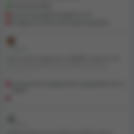
Visivamente bello
nessuna possibilità di pagare con €
Il supporto tramite chat è quasi inesistente
• 1 ANNO FA
Dopo essermi registrato su RIOBET, l'importo che
avevo guadagnato la prima volta non è stato
visualizzato.
Ho contattato l'assistenza molte volte, ma l'unica
La mancanza di supporto per il pagamento non si
risposta che ho ricevuto è stata: "Attendi, ci stiamo
riflette
lavorando".
Alla fine ho contattato l'ufficio reclami del guru del
casinò e il problema è stato risolto immediatamente.
Per quanto riguarda il suo reclamo, ha consultato un
guru del casinò e il problema è stato risolto
• 1 ANNO FA
immediatamente.
Sebbene dicano che il prelievo richiede 3 giorni