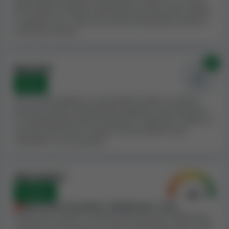
determinate situazioni. Valutiamo il numero e la serietà
Complessivamente, in combinazione con altri fattori
dei reclami in relazioni alle dimensioni del casinò, poiché
è naturale che i casinò che hanno più giocatori avranno
che entrano in gioco nella nostra recensione, RioBet
anche più reclami.
Casino ha ottenuto un
Indice di sicurezza Molto alto,
pari a 9.8
. Per questo è un'ottima scelta per la maggior
parte dei giocatori che cercano un casinò online che
0x
Blacklist
crei un ambiente di gioco sicuro per i propri clienti.
None
Termini e condizioni di RioBet Casino
Se un casinò appare in una blacklist valida, di solito è
perché ha delle caratteristiche negative. Noi prendiamo
in considerazione tutte le blacklist e regoliamo l'Indice di
Quando esaminiamo i casinò online per valutarli,
sicurezza del casinò in base al nostro parere sulla
analizziamo meticolosamente i Termini e condizioni
situazione e la sua gravità.
di ogni casinò, allo scopo di valutarne il
comportamento
. Nei T&C di molti casinò, individuiamo
delle clausole che riteniamo ingiuste o apertamente
Altri fattori
penalizzanti: in certi casi, danno al casinò la possibilità
Positivi
di giustificare la mancata corresponsione delle vincite ai
Basso limite di prelievo: 500.000 руб / mese
giocatori.
Anche altre qualità e caratteristiche possono influenzare
l'Indice di sicurezza di un casinò: limiti sulle vincite, limiti
Nel corso della nostra procedura di revisione, non