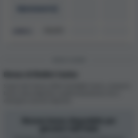
limitazioni relative agli importi che i giocatori possono
vincere o prelevare. Sebbene in genere siano
abbastanza elevati per la maggior parte dei giocatori, in
diversi casinò i limiti sulle vincite o sui prelievi sono
abbastanza restrittivi. Ecco perché controlliamo sempre
queste informazioni quando valutiamo i casinò. La
tabella qui sotto mostra i limiti di vincita e di prelievo
applicati dal casinò.
BONUS CASINÒ
Limiti di prelievo
Limiti di vincita
Bonus di RioBet Casino
EUR 1.000 al giorno
Limite giornaliero di vincite nette: EUR
Scopri tutti i bonus offerti da RioBet Casino, compresi i
250.000
bonus senza deposito e quelli di benvenuto che si
EUR 5.000 al mese
ottengono al primo deposito.
USD 1.000 al giorno
USD 5.000 al mese
Nessun bonus disponibile per
AZN 1.500 al giorno
giocatori dall'Italia
AZN 7.500 al mese