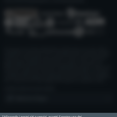
GIOCA RESPONSABILMENTE E CON MODERAZIONE.
Casino.guru è una fonte indipendente di informazioni sui casinò online e
sui giochi da casinò online e non è controllato da alcun operatore di gioco
d’azzardo, né da qualsiasi altra istituzione. Tutte le nostre recensioni e
guide vengono realizzate onestamente, secondo le conoscenze e le
opinioni dei membri del nostro team indipendente di esperti. Tuttavia, tali
recensioni e guide vanno intese per solo scopo informativo e non vanno
considerate alla stregua di consigli legali. Assicurati sempre di soddisfare
tutti i requisiti previsti dalla legge prima di giocare in qualsiasi casinò.
CASINO GURU IN ALTRE LINGUE
Seleziona lingua
Utilizzando i nostri siti o servizi, accetti il nostro uso dei