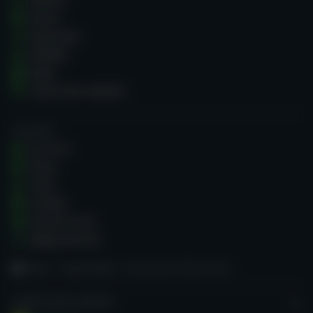
bonus senza deposito (o spin gratuiti), ottenibili
Forum
semplicemente aprendo un conto di gioco, e i bonsu
Recensioni
deposito, elargiti dopo aver effettuato un deposito. I
ZOOMin
casinò offrono anche promozioni come piani fedeltà,
News
bonus di benvenuto alla registrazione e codici bonus.
Casino Guru Awards
Attualmente, nella nostra banca dati c'è il seguente
bonus Spin Casino
:
SU DI NOI
Su di noi
100% fino a 2.000 kr
Storia
Team
Tieni presente che alcuni di questi bonus possono
Contatti
essere rivolti solo ai giocatori di determinati Paesi. Per
sapere quali bonus puoi richiedere, consulta la sezione
Termini d'uso
'
Bonus
' di questa recensione.
Mappa del sito
Home
Casinò online
Recensione di Spin Casino
CASINO GURU ACADEMY