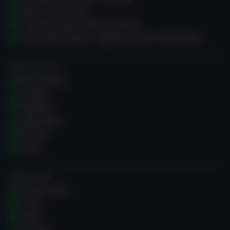
giudicare dalle risposte che abbiamo ricevuto,
Bonus e promozioni
riteniamo che l'assistenza clienti di Spin Casino sia
Codice del gioco d’azzardo onesto
veloce e professionale
.
Gioco responsabile e supporto contro la dipendenza
Slot e altri giochi di Spin Casino
GUIDE AI GIOCHI
Slot machine
Spin Casino dà ai giocatori la possibilità di giocare a
Roulette
questi tipi di giochi
: Slot machine, Roulette, Blackjack,
Blackjack
Video poker, Baccarà, Altri giochi di carte.
Video poker
Il catalogo di giochi di questo casinò comprende titoli di
Baccarà
3 provider
. Ecco quali: NetEnt, Apricot (Microgaming),
Craps
Evolution Gaming.
CASINO GURU
Bonus e codici promo per Spin Casino
Casinò online
Giochi
I casinò online offrono bonus per attirare e trattenere i
giocatori, come incentivo per creare un conto e
Bonus
cominciare a giocare. I tipi di bonus più diffusi sono i
Reclami