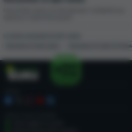
sulle lingue disponibili e le opzioni di assistenza clienti
Parla di Spin Casino con altri giocatori: condividi la tua
offerte. Le lingue e le opzioni di assistenza clienti
opinione o chiedi informazioni.
disponibili su Spin Casino sono mostrate nella tabella
qui sotto.
Le nostre recensioni di altri casinò
Lingua
Sito web
Assistenza clienti
Live chat
Recensione di Sisal Casino
Recensione di Casino di Venezi
Inglese
Svedese
Per capire quanto l'assistenza clienti sia solerte,
professionale ed efficace, la contattiamo direttamente,
Casino Guru
SEGUICI
come parte della nostra metodologia di valutazione dei
Vogliamo che i giocatori comprendano il gioco
casinò. L'assistenza clienti è di fondamentale
d'azzardo.
importanza per noi, perché può essere davvero utile
nella risoluzione di problemi col conto di gioco, con la
GUIDA AL GIOCO D'AZZARDO
registrazione su Spin Casino, con i prelievi e con altre
Come scegliere un casinò
difficoltà potenzialmente riscontrabili dal giocatore. A
Giochi di fortuna: RTP e varianza