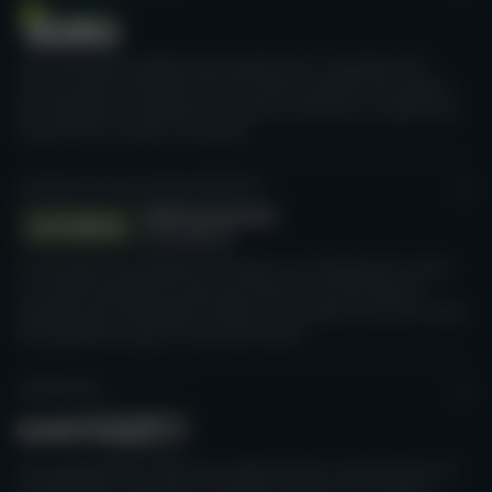
Corsi formativi professionali gratuiti per i lavoratori dei
casinò online, orientati verso le buone pratiche del settore,
per migliorare l'esperienza di gioco e favorire un approccio
onesto verso il gioco d'azzardo.
GLOBAL SELF-EXCLUSION INITIATIVE
Un'iniziativa che abbiamo lanciato con l'obiettivo di creare
un sistema globale di auto-esclusione, che permetta ai
giocatori più vulnerabili di bloccare il proprio accesso a tutte
le possibilità di gioco d'azzardo online.
GAMTEGRITY
Una piattaforma creata per mostrare tutti i nostri sforzi nel