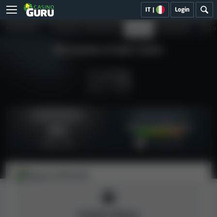
IT
|
Login
PANORAMICA
SICUREZZA E CORRETTEZZA
GIOCHI
RECENSIONI
DISCU
Recensione di Spin Casino
Indice di sicurezza
Feedback degli utenti
Dati insufficienti
9.6
1 recensione
Molto alto
Burak O.
09/2025
Casinò chiuso