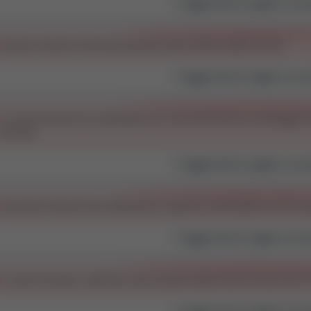
Leggi tutta la regola e la no
edback che gli utenti ci hanno inviato. Il punteggio va da Terr
via, al momento, non ci sono recensioni degli utenti per Spi
Il gioco a basso rischio può portare alla confisca delle vincite
iamo a condividere il tuo feedback e la tua valutazione sul 
Leggi tutta la regola e la no
sperienza con questo casinò sia stata positiva o deludente.
L'uso di tecniche di scommessa che non forniscono un vantaggio s
dei T&C
Nota:
le recensioni degli utenti potrebbero non rispecc
Alcuni casinò potrebbero inviare recensioni false per m
Leggi tutta la regola e la no
feedback degli utenti. Al contrario, potrebbero esserci 
recensioni negative per abbassare il punteggio del casin
calcolare un punteggio relativo al feedback degli utenti
I giocatori devono fare attenzione a quanto scommettono anche 
recensioni degli utenti non fanno parte della procedura 
Leggi tutta la regola e la no
Il casinò annulla i saldi dei conti di gioco dopo meno di due anni di
ormazioni aziendali e licenze di S