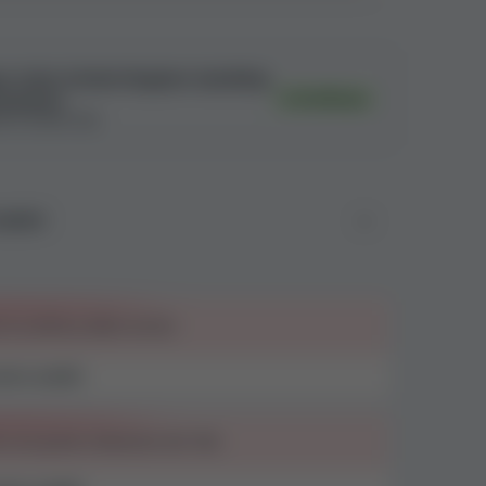
o Unito (United Kingdom Gambling
sino
Verificata
mission)
9-R-334655-008
rante della nostra procedura di recensione dei
blemi riscontrati dai giocatori e
i ciascun casinò viene calcolato dopo aver
attivi
risoluzione reclami
, insieme ai reclami
inò.
la confisca delle vincite
stra analisi
di SpinSlots Casino
e una grave violazione dei T&C
nò online
condividendo le loro esperienze,
essivo relativo al feedback degli utenti in base