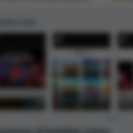
enshot casinò
censione di SpinSlots Casino