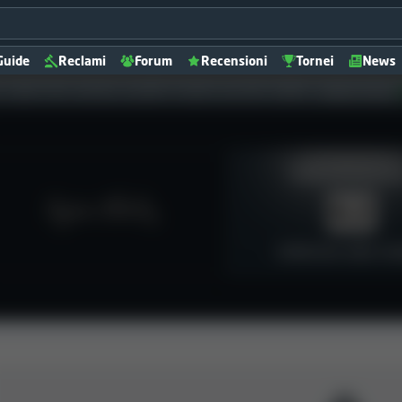
Guide
Reclami
Forum
Recensioni
Tornei
News
 nostri siti o servizi, accetti il nostro uso dei cookies.
Scopri di più
Indice di sicurez
6.2
Inferiore alla m