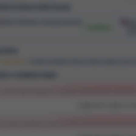
rità di rilascio delle licenze
ibilterra (Gibraltar Licensing Authority)
Regn
lami dei giocatori su SpinSlots Ca
Verificata
Com
05786
ere in considerazione i reclami dei giocatori è parte integ
rtante
ò, poiché questi offrono una
panoramica esaustiva dei pro
attitudine dei casinò nel risolverli
. L'Indice di sicurezza d
Importante:
Il casinò potrebbe sottrarre denaro dagli account in
ato attentamente tutti i reclami ricevuti al nostro
Centro di 
nienti da altri canali.
ini e condizioni iniqui
abbiamo trovato
alcun reclamo significativo
su questo cas
L'utilizzo della strategia di scommessa Martingala può comportare 
Leggi tutta la regola e la no
edback e valutazione degli utenti 
Le comuni strategie di ricerca dei bonus possono essere viste com
asino Guru,
gli utenti possono valutare e recensire i casi
oni e feedback irripetibili. Determiniamo il punteggio compl