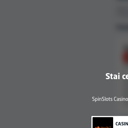
che p
Scopri
compr
è il p
Per l
Para
SpinS
T&C 
gioca
T
sull'
proce
Pr
SpinS
Stai c
racco
An
vinci
al
casin
po
SpinSlots Casino 
cl
si
Non a
una b
invit
CASIN