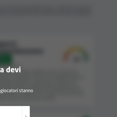
o e analizzato per la nostra recensione
. Ciò
i sicurezza di SpinSlots Casino. L'Indice di sicurezza
 gli introiti stimati, le blacklist eccetera.
tezza e qualità dei casinò online del nostro database.
 attentamente i Termini e condizioni di
n favorevoli. In base a ciò,
riteniamo che i
 svantaggiose potrebbero essere usate contro i
ite. Dato che abbiamo trovato falle importanti
pporto
n casinò con T&C migliori o, almeno, di
clami/dimensioni
timo
le
, in base alle nostre stime o informazioni
ami totali:
0
sa devi
trano un valore complessivo molto basso di
resenza di reclami significa che il casinò non
ta bene i giocatori o che non si comporta bene in
e alle dimensioni del casinò, riconoscendo che i
rminate situazioni. Valutiamo il numero e la
mi.
età dei reclami in relazioni alle dimensioni del
i giocatori stanno
nò, poiché è naturale che i casinò che hanno più
inò degna di nota. Se un casinò è menzionato in
atori avranno anche più reclami.
babile che abbia fatto qualcosa di male:
 scegliere un casinò online in cui giocare.