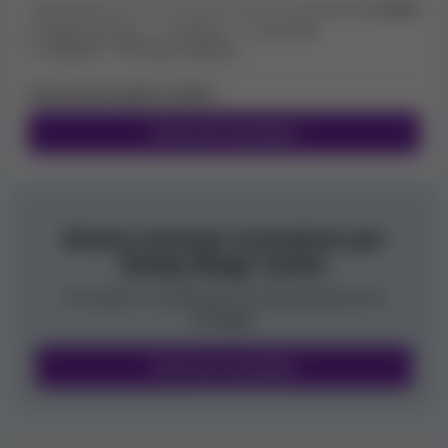
casinò online, il suo Indice di sicurezza è stato
Molto positivo
Positivo
Neutrale
aumentato.
Negativo
Molto negativo
Hai provato questo casinò?
Metodi di pagamento e limiti su vincite e
Scrivi una recensione
prelievi
Beaky Bingo Casino supporta
5 opzioni di pagamento
.
Comprende: PaysafeCard, VISA, Mastercard, PayPal,
Maestro.
Ancora nessuna recensione per
Beaky Bingo Casino
Spesso esistono restrizioni su quanti soldi i giocatori
possono vincere o prelevare nei casinò online. In molti
Sii il primo a condividere la tua esperienza nel
dettaglio.
casi, le soglie sono abbastanza elevate da non
scoraggiare la maggioranza dei giocatori, ma alcuni
Scrivi una recensione
casinò impongono limiti di vincita o di prelievo che
possono risultare piuttosto restrittivi. Ecco perché
cerchiamo queste informazioni per valutare i casinò. La
tabella che segue fornisce dettagli sui limiti di vincita e