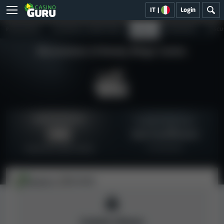
IT
|
Login
PANORAMICA
SICUREZZA E CORRETTEZZA
GIOCHI
RECENSIONI
DISCU
Recensione di Beaky Bingo Casino
Indice di sicurezza
Feedback degli utenti
7.6
Dati insufficienti
0 recensioni
Superiore alla media
Zuzana S.
02/2020
Casinò chiuso