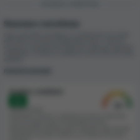
SICUREZZA E CORRETTEZZA
totalizzato un Indice di sicurezza Superiore alla
media, pari a 7.6
, il che significa che potrebbe essere
un'opzione valida per alcuni giocatori. Ci sono tuttavia
Sicurezza e correttezza
numerosi casinò meglio posizionati in termini di
Scopri quali fattori prendiamo in considerazione nel calcolo
correttezza e sicurezza. Leggi anche le nostre
dell'Indice di sicurezza di Beaky Bingo Casino. L'Indice di
recensioni su Beaky Bingo Casino per saperne di più su
sicurezza è il parametro principale che usiamo per esprimere
questo casinò. In questo modo potrai prendere una
l'affidabilità, correttezza e qualità dei casinò online del nostro
decisione informata nel capire se fa per te.
database.
Parametri principali
Correttezza e sicurezza di Beaky Bingo
Casino
Termini e condizioni
Per calcolare l'Indice di sicurezza di un casinò, usiamo
Equi
una formula complessa che tiene in considerazione
Problemi trovati:
una moltitudine di informazioni
che abbiamo
Analizziamo i termini e condizioni di ciascun casinò alla
raccolto e valutato nel corso del nostro processo di
ricerca di regole inique che potrebbero essere
valutazione. Per esempio: termini e condizioni del
potenzialmente utilizzate contro i giocatori. Ogni clausola
considerata scorretta risulterà in un Indice di sicurezza
casinò, reclami dei giocatori, introiti stimati, blacklist e