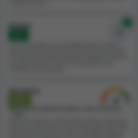
numero di giocatori.
anche più reclami.
Per quanto ne sappiamo, Beaky Bingo Casino non viene
menzionato in alcuna blacklist rilevante. La presenza di
0x
Blacklist
un casinò in una blacklist, come la nostra
blacklist di
None
Casino Guru
, può indicare che i giocatori non vengono
trattati bene. Raccomandiamo ai giocatori di prendere
Se un casinò appare in una blacklist valida, di solito è
in considerazione quste liste al momento di scegliere
perché ha delle caratteristiche negative. Noi prendiamo
in considerazione tutte le blacklist e regoliamo l'Indice di
un casinò in cui giocare.
sicurezza del casinò in base al nostro parere sulla
situazione e la sua gravità.
Considerati tutti i fattori nella nostra recensione, Beaky
Bingo Casino ha totalizzato un
Indice di sicurezza pari
a 7.6, che è di valore Superiore alla media.
. Questo
Altri fattori
casinò è un'opzione accettabile per alcuni giocatori, ma
ci sono casinò migliori per chi cerca un casinò online
Neutri
impegnato a tenere un comportamento corretto.
Reputazione aiutata da casinò o centri scommessa
fisici
Anche altre qualità e caratteristiche possono influenzare
Analisi dei Termini e condizioni di Beaky
l'Indice di sicurezza di un casinò: limiti sulle vincite, limiti
Bingo Casino
di prelievo bassi, giochi o licenze contraffatte, supporto