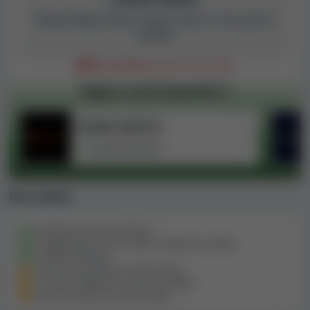
Beaky Bingo Casino è stato chiuso e non è più in
attività.
Non accetta
giocatori dall'Italia
Migliori casinò disponibili IT
CASINO VINCITU
Scelto dal Guru
Pro e contro
Sostenuto da casinò fisici
Progettazione di siti Web semplice e pulita
Prelievi illimitati
Solo per giocatori di pochi Paesi
Il casinò supporta una sola lingua
Viene accetta una sola valuta