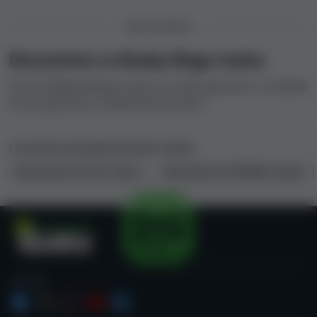
di prelievo del casinò.
DISCUSSIONE
Limiti di prelievo
Limiti di vincita
Discussione su Beaky Bingo Casino
Nessun limite
Nessun limite di vincita
Parla di Beaky Bingo Casino con altri giocatori: condividi
la tua opinione o chiedi informazioni.
Nota:
è possibile che non tutti i metodi di
pagamento elencati sopra siano disponibili
sia per i depositi che per i prelievi. Inoltre,
Le nostre recensioni di altri casinò
determinati metodi di pagamento potrebbero
Recensione di Star Casino
Recensione di WinBet Casino
essere disponibili solo in alcuni Paesi.
Opzioni sulle lingue e sull'assistenza
clienti
Per poter guidare i giocatori verso i casinò dotati di
Casino Guru
SEGUICI
assistenza clienti e sito web in una lingua a loro
Vogliamo che i giocatori comprendano il gioco
comprensibile, esaminiamo le opzioni disponibili come
d'azzardo.