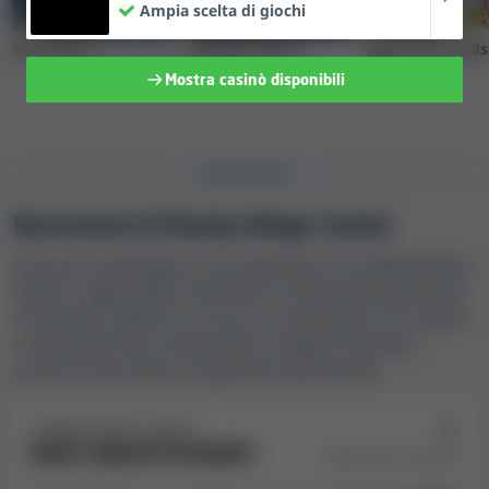
Ampia scelta di giochi
Licenze e dati dell'azienda
Great Blue
di Playtech
Panther Moon
di
Age of the God
Playtech
Playtech
Mostra casinò disponibili
Beaky Bingo Casino è di proprietà di
Virtue Fusion
(Alderney) Limited
e i suoi introiti stimati annuali sono
superiori a $1,000,000. In base alla categorizzazione che
usiamo, si tratta di un casinò online tra i più piccoli.
RECENSIONI
Beaky Bingo Casino ha ottenuto una licenza
Beaky
Recensioni di Beaky Bingo Casino
Bingo Casino
, rilasciata da
Alderney Gambling
Control Commission
Qui puoi condividere le tue esperienze con Beaky Bingo
.
Casino. Leggi quello che hanno scritto gli altri giocatori
al riguardo, oppure scrivi la tua recensione e fa' sapere
Nota:
Beaky Bingo Casino è associato a
a tutti quali sono i lati positivi e negativi di questo
casinò fisici o agenzie di scommesse.
casinò in base alla tua esperienza personale.
Basandoci solo sul suo sito, questo casinò
online avrebbe un Indice di sicurezza inferiore
FEEDBACK DEGLI UTENTI:
a quello che gli abbiamo attribuito. Tuttavia,
DATI INSUFFICIENTI
per via della disponibilità di sedi di gioco
Basato su 0 utenti
fisiche, con la credibilità che conferiscono al