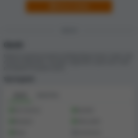
riscontrate dai giocatori e sul modo in cui i casinò le
Invia un reclamo
affrontano
. Quando calcoliamo l'Indice di sicurezza di
un casinò, prendiamo in considerazione tutti i reclami
ricevuti al nostro
Centro di risoluzione reclami
, oltre a
quelli inviati tramite altri canali.
GIOCHI
Non abbiamo trovato
alcun reclamo significativo
su
Giochi
questo casinò.
Esplora la gamma di giochi di Beaky Bingo Casino. Scopri i tipi
di giochi disponibili, i provider supportati e quali sono i titoli
Beaky Bingo Casino: feedback degli
più popolari di questo casinò.
utenti e recensioni valutate
Tipi di giochi
Su Casino Guru,
i giocatori possono valutare e
Giochi
Giochi live
recensire i casinò online
per esprimere idee, feedback
ed esperienze. In base a queste informazioni,
calcoliamo un punteggio complessivo sulla
Slot machine
Roulette
soddisfazione degli utenti che va da Terribile a
Blackjack
Video poker
Eccellente.
Bingo
Scommesse
Purtroppo, ancora non ci sono recensioni degli utenti