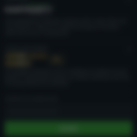
Una piattaforma creata per mostrare tutti i nostri sforzi nel
concretizzare l'idea di un'industria del gioco d'azzardo
online più sicura e trasparente.
CASINO GURU AWARDS
Un progetto ambizioso che ha l'obiettivo di celebrare le più
grandi e responsabili aziende nel settore iGaming e dar loro
il riconoscimento che meritano.
ISCRIVITI ALLA NEWSLETTER
Inserisci la tua email
Iscriviti