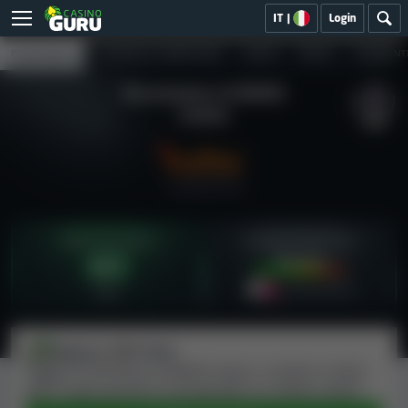
IT
|
Login
PANORAMICA
SICUREZZA E CORRETTEZZA
GIOCHI
BONUS
PAGAMENT
Recensione di BOHO
Casino
Indice di sicurezza
Feedback degli utenti
Buono
8.7
36 recensioni
Alto
Ayberk A.
07/2026
Leggi la recensione di BOHO Casino, i reclami e molto
altro. Scopri perché lo consideriamo un ottimo casinò.