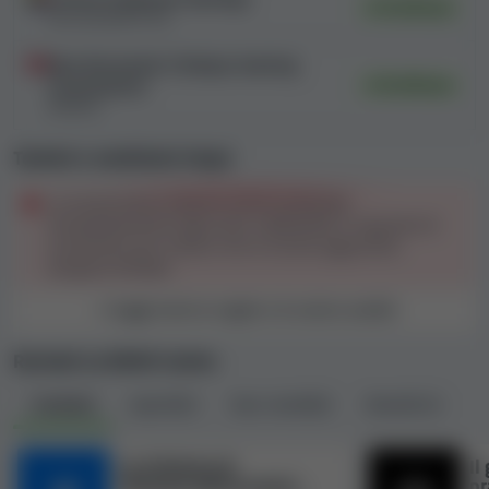
Verificata
ALSI-202509073-FI2
Nel corso della nostra procedura di revisione, non
abbiamo trovato regole ingiuste nei Termini e
New Brunswick (Tobique Gaming
condizioni di BOHO Casino
.
Verificata
Commission)
0000064
Reclami degli utenti per BOHO Casino
Termini e condizioni iniqui
I reclami dei giocatori sono una componente essenziale
Le vincite bonus devono essere prelevate
della nostra procedura di analisi dei casinò, poiché ci
immediatamente dopo aver soddisfatto il requisito di
danno un'
idea chiara delle difficoltà affrontate dai
scommessa per evitare che le vincite aggiuntive
giocatori e sul modo in cui i casinò le affrontano
. Per
vengano limitate
calcolare l'Indice di sicurezza di ogni casinò,
Leggi tutta la regola e la nostra analisi
esaminiamo tutti i reclami inviati tramite il nostro
Centro risoluzione reclami
, nonché quelli che
Reclami su BOHO Casino
raccogliamo da altre fonti.
Tutti
(44)
Aperti
(5)
Non risolti
(0)
Risolti
(12)
R
Non abbiamo trovato
alcun reclamo significativo
su
questo casinò.
La richiesta di
Il
chiusura dell'account
pr