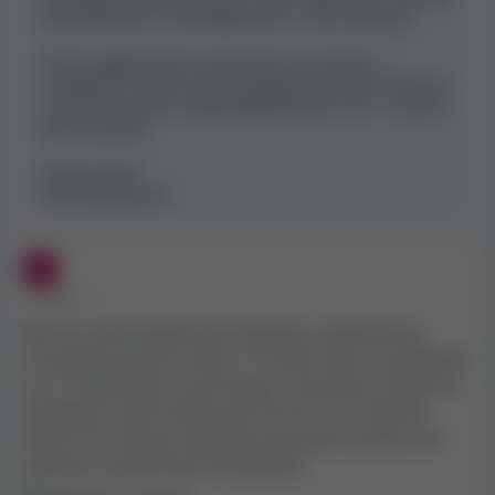
più gratificanti e coinvolgenti per i nostri giocatori.
Se hai suggerimenti o domande, non esitare a
contattare il nostro team di supporto tramite chat live o
e-mail all'indirizzo
support@bohocasino.com
- Saremo
lieti di aiutarvi.
Distinti saluti,
Team Bohocasino
• 2 MESI FA
Non ho avuto esperienze negative, quindi posso
consigliare questo casinò. C'è stato solo un problema
con i crediti bonus; purtroppo, l'assistenza clienti ha
impiegato molto tempo per fornire una risposta
chiara e ho dovuto aspettare due giorni prima che
capissero quale fosse il problema.