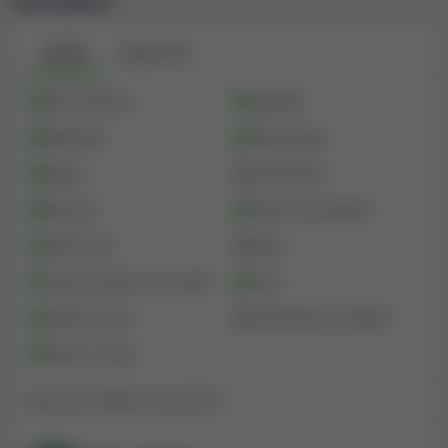
Tipi di giochi
casinò per migliorare il proprio feedback
utenti. E, al contrario, si sono verificati anche
Giochi
Giochi live
casi di recensioni multiple lasciate da
giocatori insoddisfatti per danneggiare la
Slot machine
Roulette
reputazione di un casinò. Facciamo del nostro
meglio per filtrarle e calcolare un punteggio
Blackjack
Video poker
accurato relativo al feedback degli utenti.
Bingo
Scommesse
Tuttavia, per sicurezza non includiamo il
feedback degli utenti nel calcolo del nostro
Baccarà
Giochi con jackpot
Indice di sicurezza.
Giochi live
Poker
Craps e giochi con i dadi
Keno
Licenze e informazioni sull'azienda
Gratta e vinci
Scommesse di eSport
BOHO Casino è di proprietà di Metlait SRL e, secondo le
Giochi “crash“
nostre stime, i suoi introiti annuali sono maggiori di
$1,000,000. Per questo, in base alla nostra scala, si
Disponibile:
12
Non disponibile:
3
tratta di un casinò online di dimensioni medio-piccole.