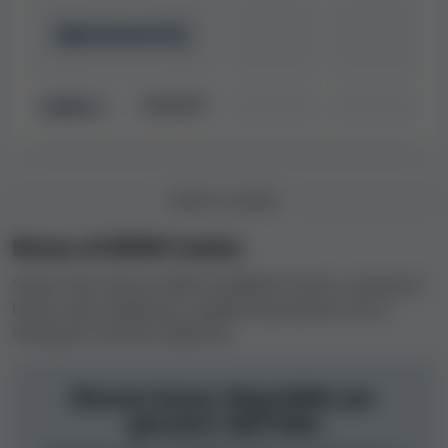
abbastanza elevati per la maggior parte dei giocatori, in
diversi casinò i limiti sulle vincite o sui prelievi sono
abbastanza restrittivi. Ecco perché controlliamo sempre
queste informazioni quando valutiamo i casinò. La
tabella qui sotto mostra i limiti di vincita e di prelievo
applicati dal casinò.
Limiti di prelievo
Limiti di vincita
BONUS CASINÒ
EUR 5.000 al giorno
Nessun limite di vincita
Bonus di BOHO Casino
EUR 10.000 alla settimana
EUR 20.000 al mese
Scopri tutti i bonus offerti da BOHO Casino, compresi i
bonus senza deposito e quelli di benvenuto che si
USD 5.000 al giorno
ottengono al primo deposito.
USD 10.000 alla settimana
USD 20.000 al mese
Nessun bonus disponibile per
NOK 50.000 al giorno
giocatori dall'Italia
NOK 100.000 alla settimana