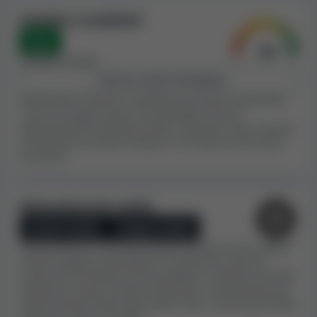
Elementi come le dimensioni stimate del casinò, i suoi
Termini e condizioni
T&C, i reclami dei giocatori, le blacklist e molti altri.
Equi
Nella nostra recensione di BOHO Casino, abbiamo
Problemi trovati:
esaminato attentamente i Termini e condizioni di BOHO
Mostra analisi dettagliata
Casino.
Ci sembra che non siano presenti regole o
Analizziamo i termini e condizioni di ciascun casinò alla
clausole che potrebbero essere considerate ingiuste
ricerca di regole inique che potrebbero essere
o apertamente svantaggiose nei confronti dei
potenzialmente utilizzate contro i giocatori. Ogni clausola
giocatori.
Questo è un segno favorevole, considerando
considerata scorretta risulterà in un Indice di sicurezza
che queste regole possono potenzialmente essere
più basso.
sfruttate per negare gli incassi ai giocatori.
In base alle nostre stime e dati raccolti, BOHO Casino è
Dimensioni del casinò
un
casinò online di medie dimensioni
. Questo casinò
Casinò medio
Gruppo medio
ha una
quantità di pagamenti negati molto bassa, in
Generalmente i casinò più grandi sono più sicuri, poiché
base ai reclami dei giocatori
, relativamente alle sue
introiti maggiori permettono di rimborsare anche le
dimensioni (oppure non ha ricevuto alcun reclamo).
vincite più consistenti senza problemi, e poiché sono stati
Nella nostra valutazione, consideriamo sia le
testati da un gran numero di giocatori. Consideriamo gli
dimensioni del casinò che i reclami dei giocatori,
introiti stimati relativi agli ultimi 4 anni, nonché gli introiti