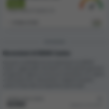
giochi
: Slot machine, Roulette, Blackjack, Video poker,
Buono
Bingo, Baccarà, Giochi con jackpot, Giochi live, Craps e
Tempo medio di risposta: 2m
giochi con i dadi, Keno, Gratta e vinci, Altri giochi di
carte, Sport virtuali, Altri giochi, Giochi "crash", Live
In base a
8
test
show, Baccarat live, Bingo live, Blackjack live, Giochi con
i dadi live, Altri giochi live, Poker live, Roulette live.
Sono disponibili i giochi di
135 game provider
. Ecco
RECENSIONI
quali: NetEnt, Novomatic, Nolimit City, Playtech, TaDa
Gaming, Play'n GO, Evolution Gaming, Pragmatic Play,
Recensioni di BOHO Casino
Quickspin, Yggdrasil Gaming, Thunderkick, Red Tiger
Qui puoi condividere le tue esperienze con BOHO
Gaming, Betsoft Gaming, Big Time Gaming, Playson,
Casino. Leggi quello che hanno scritto gli altri giocatori
Amatic, Ezugi, Evoplay, BGaming, GameArt, Endorphina,
al riguardo, oppure scrivi la tua recensione e fa' sapere
Habanero, Spinomenal, 1X2 Gaming, Booming Games,
a tutti quali sono i lati positivi e negativi di questo
Tom Horn, Iron Dog Studio, Belatra Games, MrSlotty,
casinò in base alla tua esperienza personale.
Relax Gaming, Betgames, Bullshark Games, Lucky
Games, Jelly, Turbo Games, Platipus, Slotopia, Lucky
Streak, Amigo Gaming, Trusty Gaming, Wildcat Gaming,
FEEDBACK DEGLI UTENTI:
Mancala Gaming, Boomerang Studios, Black Cat
BUONO
Basato su 36 utenti