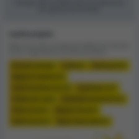
Purtroppo, pare che BOHO Casino non abbia bonus
NOK 200.000 al mese
per i giocatori del tuo Paese.
CAD 7.500 al giorno
CAD 15.000 alla settimana
Loyalty program
CAD 30.000 al mese
BOHO Casino offre un programma fedeltà. Ecco cosa puoi
AUD 7.500 al giorno
ottenere raggiungendo uno status più elevato:
AUD 15.000 alla settimana
Personal manager
Cashback
Tornei gratuiti
AUD 30.000 al mese
INR 50.000 al giorno
Regalo di compleanno
INR 100.000 alla settimana
Limiti di prelievo più alti
Assistenza 24/7
INR 200.000 al mese
Prelievi più rapidi
Promozioni personalizzate
NZD 7.500 al giorno
Premi esclusivi
Physical Presents
NZD 15.000 alla settimana
Eventi esclusivi
Bonus senza deposito
NZD 30.000 al mese
BTC 0,042 al giorno