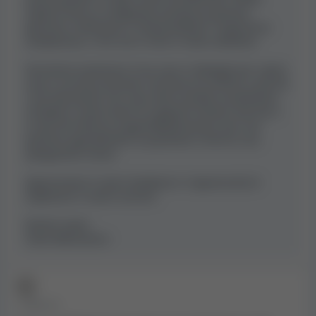
ripetuti senza un'adeguata assistenza possono
generare confusione e compromettere l'esperienza
complessiva, il che non è certo il nostro obiettivo.
Vorremmo esaminare il tuo caso in dettaglio per capire
cosa è successo durante il processo di verifica e perché
i tuoi documenti non sono stati accettati inizialmente.
Contatta il nostro team di supporto tramite chat live o
e-mail all'indirizzo
support@bohocasino.com
così
potremo approfondire la questione e fornirvi una
spiegazione chiara.
Apprezziamo il vostro feedback e l'opportunità di
migliorare il nostro servizio.
Distinti saluti,
Team Bohocasino
• 3 MESI FA