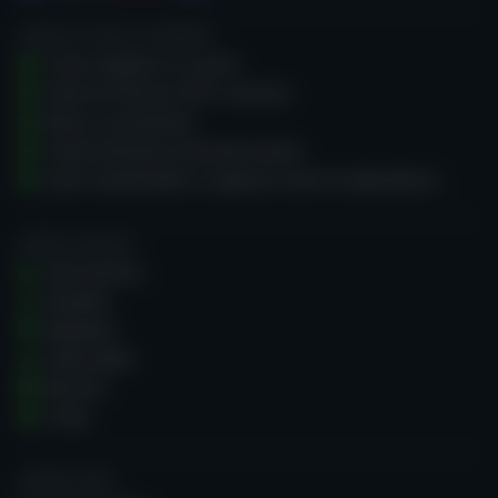
GUIDA AL GIOCO D'AZZARDO
Come scegliere un casinò
Giochi di fortuna: RTP e varianza
Bonus e promozioni
Codice del gioco d’azzardo onesto
Gioco responsabile e supporto contro la dipendenza
GUIDE AI GIOCHI
Slot machine
Roulette
Blackjack
Video poker
Baccarà
Craps
CASINO GURU