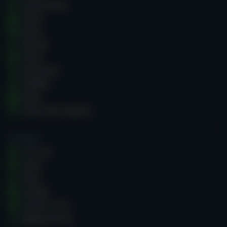
Casinò online
Giochi
Bonus
Reclami
Forum
Recensioni
ZOOMin
News
Casino Guru Awards
SU DI NOI
Su di noi
Storia
Team
Contatti
Termini d'uso
Mappa del sito