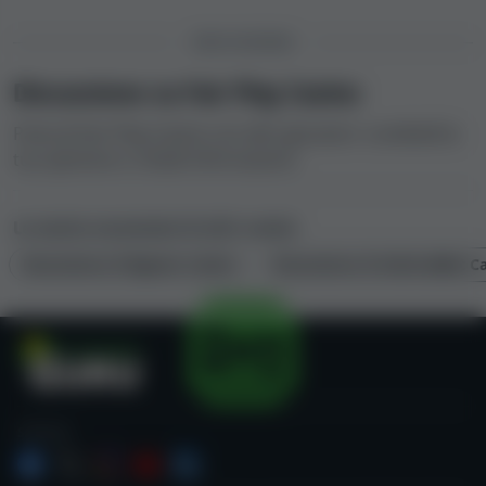
DISCUSSIONE
Discussione su Fair Play Casino
Parla di Fair Play Casino con altri giocatori: condividi la
tua opinione o chiedi informazioni.
Le nostre recensioni di altri casinò
Recensione di Bgame Casino
Recensione di AdmiralBet C
Casino Guru
SEGUICI
Vogliamo che i giocatori comprendano il gioco
d'azzardo.