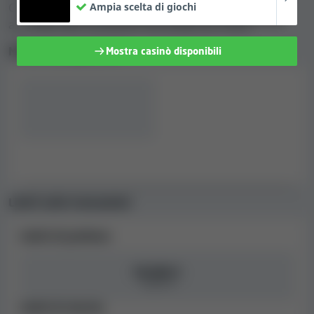
Casino, oltre alle limitazioni e alle commissioni
Ampia scelta di giochi
i depositi che per i prelievi. Inoltre, la
associate alle transazioni verso/dal tuo conto.
disponibilità di determinati metodi di
pagamento può variare in base al Paese.
Metodi di pagamento
Mostra casinò disponibili
Opzioni per le lingue e assistenza clienti
disponibili
Come parte della nostra procedura di recensione dei
casinò, il nostro team di esperti raccoglie dati sulle
opzioni di assistenza clienti e lingue disponibili. Le
lingue e le opzioni di assistenza clienti disponibili su Fair
Limiti sulle transazioni
Play Casino sono mostrate nella tabella qui sotto.
Limiti di prelievo
Lingua
Sito web
Assistenza clienti
Live chat
24/7
50.000 €
Inglese
al giorno
24/7
Limiti di vincita
Olandese