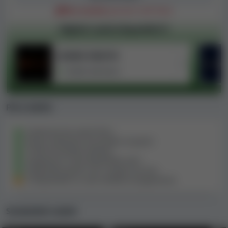
Non accetta
giocatori dall'Italia
Migliori casinò disponibili IT
CASINO VINCITU
Scelto dal Guru
Pro e contro
Sostenuto da casinò fisici
Buona selezione di provider di giochi
Limite di prelievo elevato
Supporto in chat disponibile 24/7
Disponibili giochi con croupier da vivo
È disponibile un solo metodo di pagamento
Screenshot casinò