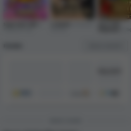
$20,000,000. Si tratta quindi di un casinò online grande,
secondo i nostri criteri di categorizzazione.
Fair Play Casino ha una licenza
Fair Play Casino
,
Sugar Rush 1000
di
Le Bandit
di Hacksaw
Extra Chilli
Pragmatic Play
Gaming
Megaways
di Bi
rilasciata da
Kansspelautoriteit
.
Time Gaming
Provider
Mostra tutto
(27)
Nota:
Fair Play Casino è collegato a casinò
fisici e altre sedi fisiche per le scommesse.
Questo casinò online avrebbe un Indice di
sicurezza inferiore se considerato da solo, ma
aumenta leggermente per via della presenza
di sedi fisiche, grazie alla credibiltà che
conferiscono al casinò online.
Limiti di prelievo, limiti sulle vincite e
opzioni relative ai metodi di pagamento
BONUS CASINÒ
Fair Play Casino accetta
1 opzione di pagamento
.