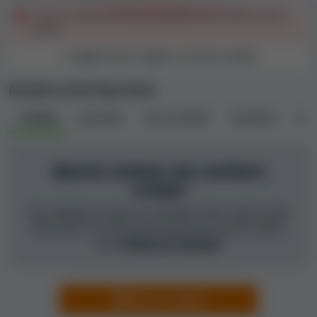
complessivamente,
riteniamo che i Termini e
Il gioco a basso rischio può portare alla confisca delle
condizioni di Fair Play Casino siano perlopiù onesti
.
vincite
Leggi tutta la regola e la nostra analisi
Nota:
puoi trovare le nostre scoperte
specifiche derivanti dall'analisi dei T&Cs
qui
.
Reclami su Fair Play Casino
Tutti
(0)
Aperti
(0)
Non risolti
(0)
Risolti
(0)
Rifi
Fair Play Casino reclami dei giocatori
I reclami dei giocatori hanno un ruolo importante nella
Questa sezione non contiene
nostra metodologia di recensione dei casinò, perché ci
reclami
danno
importanti informazioni sui problemi
Non abbiamo reclami su Fair Play Casino nella nostra
riscontrati dai giocatori e sul modo in cui i casinò li
banca dati. Se hai avuto problemi con questi casinò,
gestiscono
. Prendiamo in considerazione tutti i reclami
puoi
inviare un reclamo
.
inviati tramite il nostro
Centro risoluzione reclami
,
insieme a quelli provenienti da altre fonti, quando
esaminiamo la sicurezza e la correttezza di un casinò.
Invia un reclamo
Non abbiamo trovato
alcun reclamo significativo
su