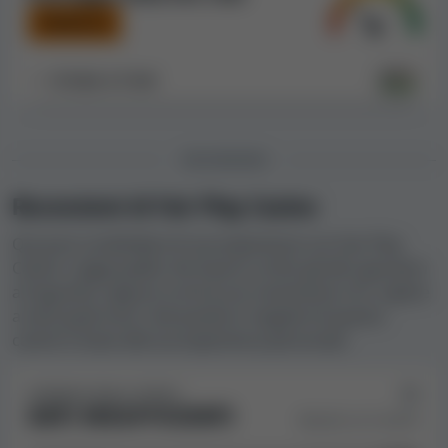
cominciare a giocare. I tipi di bonus più diffusi sono i
Mediocre
bonus senza deposito (o spin gratuiti), ottenibili
semplicemente aprendo un conto di gioco, e i bonsu
deposito, elargiti dopo aver effettuato un deposito. I
In base a
5
test
casinò offrono anche promozioni come piani fedeltà,
bonus di benvenuto alla registrazione e codici bonus.
RECENSIONI
Attualmente, nella nostra banca dati c'è il seguente
bonus Fair Play Casino
:
Recensioni di Fair Play Casino
100% fino a 250 €
Qui puoi condividere le tue esperienze con Fair Play
Casino. Leggi quello che hanno scritto gli altri giocatori
Tieni presente che alcuni di questi bonus possono
al riguardo, oppure scrivi la tua recensione e fa' sapere
essere rivolti solo ai giocatori di determinati Paesi. Per
a tutti quali sono i lati positivi e negativi di questo
sapere quali bonus puoi richiedere, consulta la sezione
casinò in base alla tua esperienza personale.
'
Bonus
' di questa recensione.
FEEDBACK DEGLI UTENTI:
DATI INSUFFICIENTI
Basato su 0 utenti