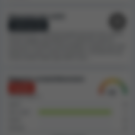
nostra recensione di Fortusino Casino.
Non abbiamo
individuato alcuna regola o clausola che ci sembri
Dimensioni del casinò
ingiusta o svantaggiosa.
È un buon segno, poiché
regole di questo tipo possono potenzialmente essere
Casinò piccolo
usate contro i giocatori per giustificare una mancata
Generalmente i casinò più grandi sono più sicuri, poiché
corresponsione delle vincite.
introiti maggiori permettono di rimborsare anche le
vincite più consistenti senza problemi, e poiché sono stati
Fortusino Casino è un
casinò online di piccole
testati da un gran numero di giocatori. Consideriamo gli
dimensioni
, in base alle nostre stime o informazioni
introiti stimati relativi agli ultimi 4 anni.
raccolte. In rapporto alle sue dimensioni, questo casinò
ha una
quantità molto alta di vincite oggetto di
Rapporto reclami/dimensioni
dispute nei reclami inviati dai giocatori
. Dato che i
casinò più grandi ricevono in genere più reclami, per via
Pessimo
del maggior numero di giocatori, teniamo in
Reclami totali:
1
considerazione sia le dimensioni del casinò che il
Aperti
0
feedback degli utenti.
Non risolti
1
Risolti
0
Per quanto ne sappiamo, Fortusino Casino non viene
menzionato in alcuna blacklist rilevante. Se un casinò
Rifiutati
0