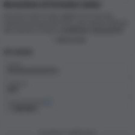
Recensione di Fortusino Casino
Fortusino Casino è stato oggetto di un'accurata
valutazione da parte del nostro team esperto dedicato
alle recensioni. Il team ha
analizzato i suoi punti di
forza e gli svantaggi
in base alla nostra
metodologia di
Mostra di più
recensione dei casinò
. Aspetti relativi ai casinò quali
Termini e condizioni, correttezza e trasparenza, licenze,
Info azienda
reclami dei giocatori aggiornati e assistenza clienti
Azienda
sono stati valutati dal nostro team indipendente per
SG International N.V.
piazzare questo casinò su una scala che va da
regolare e sicuro fino a scam
.
Fondazione
2021
La nostra valutazione ha portato all'Indice di sicurezza
del casinò, una rappresentazione numerica e verbale di
Introiti annuali stimati
ciò che abbiamo scoperto in merito alla sicurezza e alla
< 1.000.000 €
correttezza dei casinò online. Maggiore è l'Indice di
sicurezza, maggiori sono le probabilità di giocare e
vedersi pagate le proprie vincite senza problemi.
SICUREZZA E CORRETTEZZA