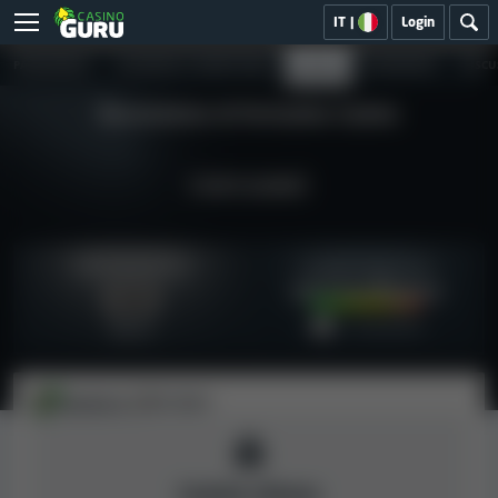
IT
|
Login
PANORAMICA
SICUREZZA E CORRETTEZZA
GIOCHI
RECENSIONI
DISCU
Recensione di Fortusino Casino
Indice di sicurezza
Feedback degli utenti
Dati insufficienti
4.0
1 recensione
Basso
Natalia B.
07/2021
Casinò chiuso