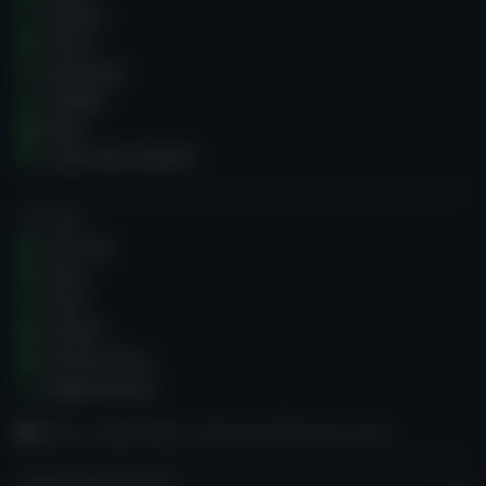
importante, perché offre assistenza in caso di problemi
Reclami
durante la registrazione su Fortusino Casino, con la
Forum
gestione dell'account, con i prelievi e in altri casi
Recensioni
ancora. Fortusino Casino ha un'
assistenza clienti nella
ZOOMin
media
, in base al risultato dei nostri test.
News
Casino Guru Awards
Giochi e slot disponibili su Fortusino
Casino
SU DI NOI
Su di noi
Fortusino Casino offre questi
tipi di giochi da casinò
:
Slot machine, Roulette, Blackjack, Video poker, Bingo,
Storia
Baccarà, Giochi con jackpot, Craps e giochi con i dadi,
Team
Gratta e vinci, Altri giochi di carte, Sport virtuali, Altri
Contatti
giochi.
Termini d'uso
Mappa del sito
Sono disponibili giochi di
48 provider di giochi
. Ecco
quali: NetEnt, Nolimit City, Apricot (Microgaming),
Home
Casinò online
Recensione di Fortusino Casino
Play'n GO, Evolution Gaming, Pragmatic Play,
Quickspin, Igrosoft, Red Tiger Gaming, Betsoft Gaming,
CASINO GURU ACADEMY