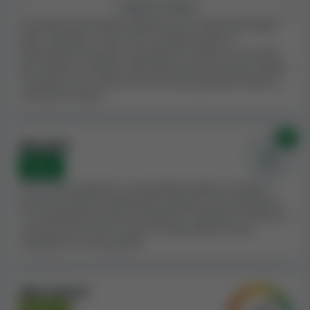
ha posto in una blacklist, come la nostra
blacklist
Esplora reclami
Casino Guru
, può darsi che non si sia comportato bene
La presenza di reclami significa che il casinò non tratta
nei confronti dei propri clienti. Quando si sceglie un
bene i giocatori o che non si comporta bene in
casinò online in cui giocare, riteniamo che questo
determinate situazioni. Valutiamo il numero e la serietà
aspetto non vada preso alla leggera.
dei reclami in relazioni alle dimensioni del casinò, poiché
è naturale che i casinò che hanno più giocatori avranno
Complessivamente, considerando anche altri fattori che
anche più reclami.
contribuiscono alla nostra valutazione, Fortusino
Casino ha conseguito un
Indice di sicurezza di 4.0, che
0x
è classificato come Basso
. Consigliamo ai giocatori di
Blacklist
stare alla larga da questo casinò e cercarne uno con un
None
Indice di sicurezza maggiore.
Se un casinò appare in una blacklist valida, di solito è
perché ha delle caratteristiche negative. Noi prendiamo
Analisi dei Termini e condizioni di
in considerazione tutte le blacklist e regoliamo l'Indice di
sicurezza del casinò in base al nostro parere sulla
Fortusino Casino
situazione e la sua gravità.
Esaminiamo i Termini e condizioni di ogni casinò che
valutiamo con grande attenzione al dettaglio e
Altri fattori
determiniamo il loro livello di correttezza.
Nei