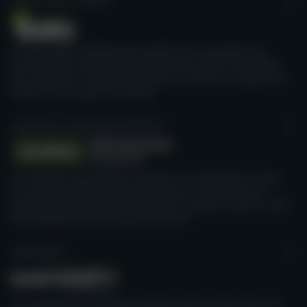
Big Time Gaming, iSoftBet, Playson, Amatic, Evoplay,
Ezugi, SA Gaming, GameArt, Wazdan, PariPlay,
Habanero, Spinomenal, Leander Games, Booming
Corsi formativi professionali gratuiti per i lavoratori dei
Games, Tom Horn, MrSlotty, Relax Gaming, edict,
casinò online, orientati verso le buone pratiche del settore,
Betgames, Genii, SpiGo, Worldmatch, Live Games,
per migliorare l'esperienza di gioco e favorire un approccio
Platipus, Concept Gaming, We Are Casino, Authentic
onesto verso il gioco d'azzardo.
Gaming, Fugaso, Lucky Streak, Apollo Games, Kiron
Interactive, Vivo Gaming, OneXtwo Gaming, Amusnet,
GLOBAL SELF-EXCLUSION INITIATIVE
Patagonia, PG Soft (Pocket Games Soft), XPG
(xprogaming), Asia Gaming.
Un'iniziativa che abbiamo lanciato con l'obiettivo di creare
un sistema globale di auto-esclusione, che permetta ai
Bonus e codici promo per Fortusino
giocatori più vulnerabili di bloccare il proprio accesso a tutte
Casino
le possibilità di gioco d'azzardo online.
I casinò online offrono bonus sia giocatori nuovi sia a
GAMTEGRITY
quelli già esistenti, per incentivarli ad aprire un conto e
cominciare a giocare. Le due categorie più popolari
sono gli spin gratuiti e i bonus senza deposito, offerti ai
Una piattaforma creata per mostrare tutti i nostri sforzi nel