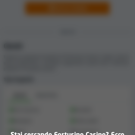
reclami
, insieme a quelli provenienti da altre fonti,
Invia un reclamo
Abbiamo trovato
un reclamo importante
su questo
casinò. A causa di questo reclamo, abbiamo dato a
questo casinò
2.264 punti di penalità
. Puoi trovare
GIOCHI
altre informazioni sul reclamo e sui punti di penalità alla
sezione "Spiegazioni sull'Indice di sicurezza".
Giochi
Esplora la gamma di giochi di Fortusino Casino. Scopri i tipi di
Fortusino Casino: feedback degli utenti
giochi disponibili, i provider supportati e quali sono i titoli più
e recensioni valutate
popolari di questo casinò.
Tipi di giochi
Casino Guru
offre agli utenti una piattaforma per
valutare e recensire i casinò online
, nonché per
condividere i loro feedback ed esperienze. Basandoci su
Giochi
Giochi live
queste informazioni, calcoliamo un punteggio
complessivo sul feedback degli utenti, che va da
Slot machine
Roulette
Terribile a Eccellente.
Blackjack
Video poker
Tuttavia, non abbiamo ancora un punteggio relativo al
Bingo
Scommesse
Stai cercando Fortusino Casino? Ecco