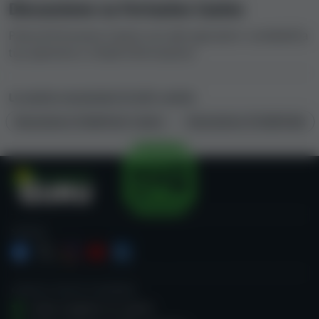
essere disponibili solo in alcuni Paesi.
Discussione su Fortusino Casino
Parla di Fortusino Casino con altri giocatori: condividi la
tua opinione o chiedi informazioni.
Assistenza clienti e lingue disponibili
Per valutare i casinò, raccogliamo sempre informazioni
Le nostre recensioni di altri casinò
sulle lingue disponibili e le opzioni di assistenza clienti
offerte. Trovi le lingue disponibili su Fortusino Casino
Recensione di BetPoint Casino
Recensione di DAZN Bet
nella tabella che segue.
Lingua
Sito web
Assistenza clienti
Live chat
Inglese
Casino Guru
SEGUICI
Russo
Vogliamo che i giocatori comprendano il gioco
d'azzardo.
Tedesco
GUIDA AL GIOCO D'AZZARDO
Finlandese
Come scegliere un casinò