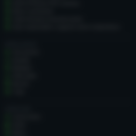
Giochi di fortuna: RTP e varianza
Svedese
Bonus e promozioni
Codice del gioco d’azzardo onesto
Coreano
Gioco responsabile e supporto contro la dipendenza
Danese
GUIDE AI GIOCHI
Slot machine
Francese
Roulette
Norvegese
Blackjack
Video poker
Vietnamita
Baccarà
Craps
Cinese
CASINO GURU
Per capire quanto l'assistenza clienti sia solerte,
Casinò online
professionale ed efficace, la contattiamo direttamente,
come parte della nostra metodologia di valutazione dei
Giochi
casinò. Riteniamo che l'assistenza clienti sia molto
Bonus