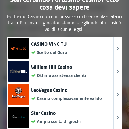
Feedback degli utenti per questo casinò. Lo calcoliamo
cosa devi sapere
Baccarà
Giochi con jackpot
al raggiungimento di almeno 5 recensioni e, finora,
abbiamo ricevuto solo
1 recensione degli utenti
. Le
Fortusino Casino non è in possesso di licenza rilasciata in
Giochi live
Poker
recensioni sono disponibili alla sezione
Recensioni
Italia. Piuttosto, i giocatori stanno scegliendo altri casinò
Craps e giochi con i dadi
Keno
degli utenti
di questa pagina.
validi, sicuri e legali.
Gratta e vinci
Scommesse di eSport
CASINO VINCITU
Nota:
tieni a mente che le recensioni degli
Giochi “crash“
utenti potrebbero non essere il miglior
Scelto dal Guru
indicatore della qualità del casinò. Alcune
Disponibile:
9
Non disponibile:
6
recensioni potrebbero essere false, scritte
William Hill Casino
solo per migliorare il punteggio complessivo
Ottima assistenza clienti
Giochi più popolari
sul feedback degli utenti. Altre potrebbero
essere state scritte da giocatori insoddisfatti
LeoVegas Casino
che inviano diverse recensioni negative per
Casinò complessivamente valido
abbassare il punteggio del casinò. Sebbene ci
impegniamo al massimo per escludere queste
Star Casino
recensioni e determinare un feedback degli
utenti imparziale, evitiamo di incorporare il
Ampia scelta di giochi
feedback degli utenti nel nostro Indice di