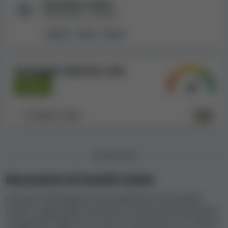
Alcune offerte potrebbero essere fruibili solo per
Assistenza clienti:
giocatori di determinate aree geografiche. Per sapere
Disponibile...
3
lingue
quali bonus puoi richiedere, consulta la sezione
Inglese
Russo
Estone
'
Bonus
' di questa recensione.
Punteggio della live chat
Buono
In base a
7
test
RECENSIONI
Recensioni di GrandX Casino
Qui puoi condividere le tue esperienze con GrandX
Casino. Leggi quello che hanno scritto gli altri giocatori
al riguardo, oppure scrivi la tua recensione e fa' sapere