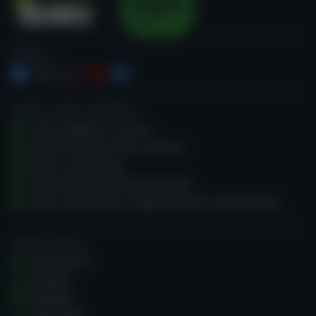
Casino Guru
SEGUICI
Vogliamo che i giocatori comprendano il gioco
d'azzardo.
GUIDA AL GIOCO D'AZZARDO
Come scegliere un casinò
Giochi di fortuna: RTP e varianza
Bonus e promozioni
Codice del gioco d’azzardo onesto
Gioco responsabile e supporto contro la dipendenza
GUIDE AI GIOCHI
Slot machine
Roulette
Blackjack
Video poker