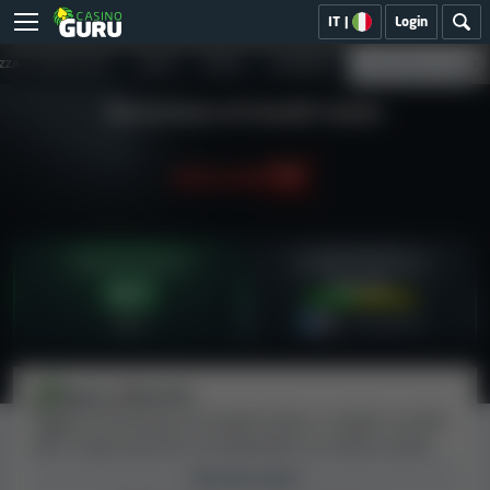
IT
|
Login
ZZA E CORRETTEZZA
GIOCHI
BONUS
PAGAMENTI
ASSISTENZA CLIENTI
Recensione di GrandX Casino
Indice di sicurezza
Feedback degli utenti
Buono
8.7
5 recensioni
Alto
Endri K.
08/2025
Leggi la recensione di GrandX Casino, i reclami e molto
altro. Scopri perché lo consideriamo un ottimo casinò.
Sito del casinò