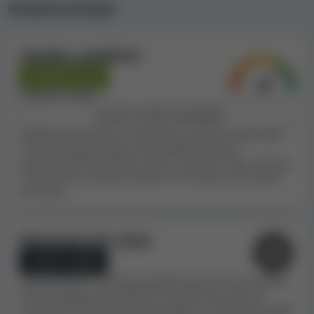
Parametri principali
La nostra procedura per stabilire l'Indice di sicurezza di
un casinò comprende una
dettagliata metodologia
che prende in considerazioni le variabili che abbiamo
Termini e condizioni
raccolto e analizzato per la nostra recensione
. Ciò
Perlopiù equi
comprende i Termini e condizioni del casinò, i reclami
Problemi trovati:
dei giocatori, gli introiti stimati, le blacklist eccetera.
Mostra analisi dettagliata
Per la nostra recensione di GrandX Casino, abbiamo
Analizziamo i termini e condizioni di ciascun casinò alla
esaminato attentamente i Termini e condizioni di
ricerca di regole inique che potrebbero essere
potenzialmente utilizzate contro i giocatori. Ogni clausola
GrandX Casino. Abbiamo trovato alcune regole o
considerata scorretta risulterà in un Indice di sicurezza
clausole che non ci piacciono ma,
nel complesso,
più basso.
riteniamo che i T&C siano abbastanza equi
. Una
regola ingiusta o svantaggiosa potrebbe essere usata
per negare gli incassi ai giocatori ma, per questo
Dimensioni del casinò
casinò, abbiamo riscontrato solo problemi poco
Casinò medio
rilevanti.
Generalmente i casinò più grandi sono più sicuri, poiché
In base alle nostre stime e alle informazioni che
introiti maggiori permettono di rimborsare anche le
vincite più consistenti senza problemi, e poiché sono stati
abbiamo raccolto, riteniamo che GrandX Casino sia un