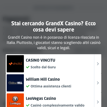
Opzioni per le lingue e assistenza clienti
disponibili
METODI DI PAGAMENTO
Pagamenti
Come parte della nostra procedura di recensione dei
Stai cercando GrandX Casino? Ecco
casinò, il nostro team di esperti raccoglie dati sulle
Scopri i metodi di pagamento supportati da GrandX
cosa devi sapere
opzioni di assistenza clienti e lingue disponibili. La
Casino, oltre alle limitazioni e alle commissioni
tabella che segue contiene informazioni sulle lingue
GrandX Casino non è in possesso di licenza rilasciata in
associate alle transazioni verso/dal tuo conto.
disponibili presso GrandX Casino.
Italia. Piuttosto, i giocatori stanno scegliendo altri casinò
validi, sicuri e legali.
Metodi di pagamento
Mostra tutto
(9)
Lingua
Sito web
Assistenza clienti
Live chat
CASINO VINCITU
Inglese
Scelto dal Guru
Russo
William Hill Casino
Ottima assistenza clienti
Estone
Durante i nostri test, contattiamo sempre l'assistenza
LeoVegas Casino
clienti e testiamo le loro risposte per valutarne utilità e
Limiti sulle transazioni
Casinò complessivamente valido