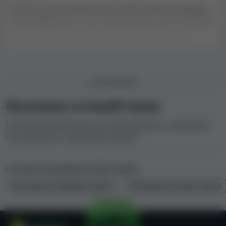
Il sito si presenta bene ed è molto facile da navigare.
Presumibilmente, non mi lamenterei su di loro poiché
il loro servizio clienti è davvero buono. tuttavia,
questa è la prima volta che incontro un casinò online
che ha un solo fornitore di giochi. Apprezzo giocare
ai giochi Amatic, ma preferisco di gran lunga altri siti
che mi danno più opzioni. È abbastanza limitante.
DISCUSSIONE
Capisco l'esclusività, ma in qualche modo mi dà
Discussione su GrandX Casino
un'esperienza di gioco incompleta. non l'ha
apprezzato molto.
Parla di GrandX Casino con altri giocatori: condividi la
tua opinione o chiedi informazioni.
Le nostre recensioni di altri casinò
Recensione di Betitaly Casino
Recensione di bwin Casino