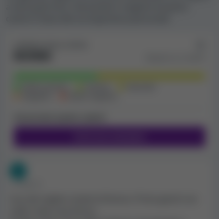
a tutti quali sono i lati positivi e negativi di questo
casinò in base alla tua esperienza personale.
FEEDBACK DEGLI UTENTI:
BUONO
Basato su 5 utenti
Molto positivo
Positivo
Neutrale
Negativo
Molto negativo
Hai provato questo casinò?
Scrivi una recensione
• 3 ANNI FA
Uno dei migliori sistemi di bonus. Prima giochi con
saldo reale e poi bonus.