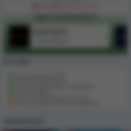
Non accetta
giocatori dall'Italia
Migliori casinò disponibili IT
CASINO VINCITU
Scelto dal Guru
Pro e contro
Esclusivo programma VIP
Limite di prelievo elevato
Assistenza clienti veloce e professionale
Sito web moderno
Bonus non disponibili per tutti i Paesi
Giochi con croupier dal vivo non disponibili
Screenshot casinò