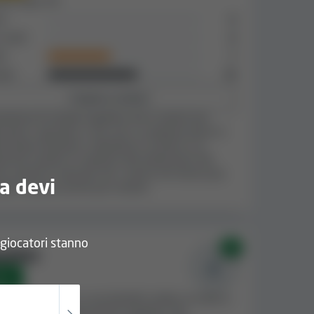
ami totali:
17
 dato che i casinò più grandi ricevono in genere
ti
0
isolti
0
ti
7
ò degna di nota. La presenza di un casinò in
tati
10
nziale indice di comportamenti scorretti nei
 considerazione quste informazioni, al
Esplora reclami
resenza di reclami significa che il casinò non
ta bene i giocatori o che non si comporta bene in
rminate situazioni. Valutiamo il numero e la
azione per le nostre recensoni, ha determinato
età dei reclami in relazioni alle dimensioni del
Superiore alla media
. Sebbene possa soddisfare
nò, poiché è naturale che i casinò che hanno più
a devi
ttezza nella propria esperienza di gioco
atori avranno anche più reclami.
i giocatori stanno
0x
cklist
tri 6 casinò online. Dato che siamo al
tenuto in considerazione le caratteristiche
ne
sicurezza di Hiperwin Casino. Hanno avuto
n casinò appare in una blacklist valida, di solito è
hé ha delle caratteristiche negative. Noi