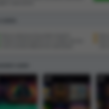
gliori. Scopri perché.
e contro
Buona selezione di provider di giochi
Bonus
Ampia varietà di giochi con croupier dal vivo
Non t
Sono accettati depositi da criptovalute
tutti 
enshot casinò