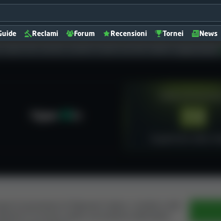
Guide
Reclami
Forum
Recensioni
Tornei
News
 nostri siti o servizi, accetti il nostro uso dei cookies.
Scopri di più
Indice di sicurez
7.3
Superiore alla m
opri la recensione di Hiperwin Casino, i reclami e altri
ementi. È un buon casinò, ma esistono alternative