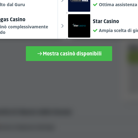
lto dal Guru
Ottima assistenza 
pren
rego
nost
gas Casino
Star Casino
inò complessivamente
C di Hiperwin Casino
Ampia scelta di gi
ido
Alt
ecensire i casinò online,
leggiamo attentamente i Termini 
Mostra casinò disponibili
tiamo la correttezza
. Nei Termini e condizioni di molti di 
Ne
ste, perché danno al casinò la possibilità di giustificare un
Anch
minate situazioni.
influ
sulle
orso della nostra procedura di revisione, non abbiamo tr
cont
rete 
izioni di Hiperwin Casino
.
rità di rilascio delle licenze
clami dei giocatori su Hiperwin Ca
omore (Anjouan Gaming)
stra valutazione dei casinò si basa enormemente sui reclam