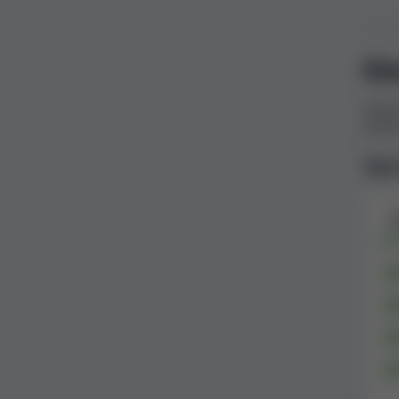
uten
Gio
Esplor
popol
Tipi 
Inf
Hiper
alla 