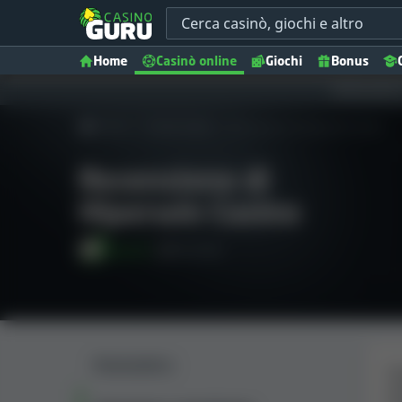
Home
Casinò online
Giochi
Bonus
Utilizzando i
Home
Casinò online
Recensione di Hiperwin Casino
Recensione di
Hiperwin Casino
Jana K.
04/2026
Panoramica
Sc
el