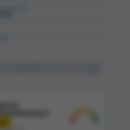
 casinò più validi i termini di sicurezza e
n Casino per conoscere meglio questo casinò e
nnuali stimati
0.000 €
o: è sicuro e onesto?
EZZA
 una
complessa metodologia che prende in
lla nostra recensione
. Comprende Termini e
di sicurezza di Hiperwin Casino. L'Indice di sicurezza
ri fattori relativi al casinò.
tezza e qualità dei casinò online del nostro database.
aminato attentamente i Termini e condizioni di
che reputiamo ingiuste o svantaggiose.
È un
te per evitare di pagare le vincite ai
pporto
clami/dimensioni
to, riteniamo che Hiperwin Casino sia un
casinò
 pagamenti negati nella media, in base ai
dio
do valutiamo un casinò, prendiamo in