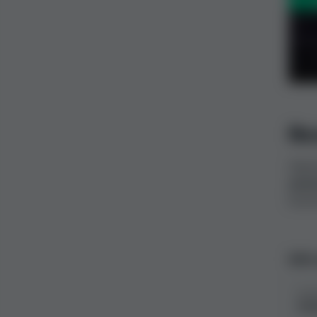
Re
Hiper
esami
Esami
impor
regol
Info
L'Ind
Più è
Azie
la ci
Sam