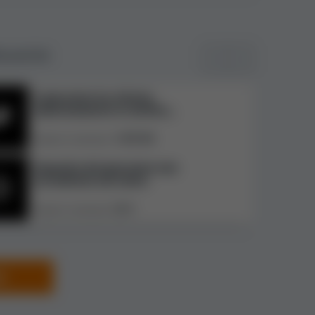
 in cui i casinò si impegnano a risolvere le
diamo in considerazione tutti i reclami che
ami che troviamo altrove.
iutati
(10)
sto casinò
nel nostro database, insieme a
8
lami, abbiamo dato a questo casinò
730 punti di
Il giocatore ha chiesto
rovare altre informazioni sui reclami e sui
ripetutamente la verifica
".
dell'account.
1.070 R$
Importo contestato:
Deposito del giocatore non
 di Hiperwin Casino
accreditato sul conto.
33 €
Importo contestato:
ecensire i casinò online
per poter condividere
generiamo un punteggio sulla soddisfazione degli
mo
ivo al Feedback degli utenti. Abbiamo ricevuto
ggio viene calcolato solo al raggiungimento di
ate dagli utenti alla sezione
Recensioni degli