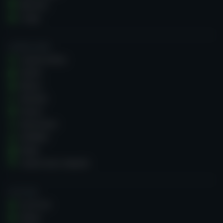
Baccarà
Jeetplay Casino ha questi
tipi di giochi da casinò in
Craps
offerta
: Slot machine, Roulette, Blackjack, Video poker,
Bingo, Baccarà, Giochi con jackpot, Craps e giochi con i
dadi, Keno, Gratta e vinci, Altri giochi di carte, Sport
CASINO GURU
virtuali.
Casinò online
Giochi
Sono disponibili giochi di
61 provider di giochi da
Bonus
casinò
. Ecco quali: NetEnt, Nolimit City, Playtech,
Reclami
Blueprint Gaming, Evolution Gaming, Pragmatic Play,
Forum
Quickspin, Yggdrasil Gaming, Red Tiger Gaming,
Recensioni
Thunderkick, Big Time Gaming, Playson, Amatic, ELK
ZOOMin
Studios, Evoplay, Ezugi, Push Gaming, BGaming,
News
Endorphina, Wazdan, Habanero, Spinomenal, 1X2
Gaming, Booming Games, Iron Dog Studio, Booongo
Casino Guru Awards
(BNG), Relax Gaming, Betgames, Qora Games, Swintt,
Felt Gaming, Spadegaming, BF Games, G Games,
SU DI NOI
Spribe, OneTouch, Kiron Interactive, Golden Race,
Su di noi
Revolver Gaming, Reevo, Spearhead Studios, OneGame,
Storia
Mascot Gaming, Vivo Gaming, Bombay Live, PlayPearls,