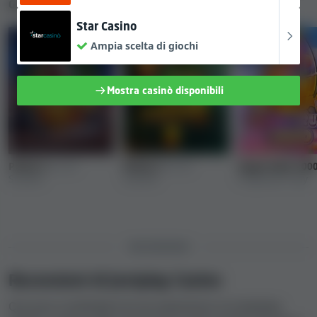
Giochi più popolari
nostro impegno nel filtrarle e calcolare un
Star Casino
punteggio basato sul feedback degli utenti
oggettivamente accurato; nonostante ciò,
Ampia scelta di giochi
non includiamo il feedback degli utenti nel
calcolo del nostro Indice di sicurezza.
Mostra casinò disponibili
Dati aziendali e licenze di Jeetplay Casino
Jeetplay Casino è di proprietà di
GMFY Tech N.V.
ed ha
Pirots 3
di ELK
Pirots 2
di ELK
Sugar Rush 100
degli introiti annuali stimati superiori a $1,000,000. Si
Studios
Studios
Pragmatic Play
tratta quindi di un casinò online fra i più piccoli,
secondo i nostri criteri di categorizzazione.
Jeetplay Casino ha una licenza rilasciata da
Curaçao
RECENSIONI
Gaming Authority
Jeetplay Casino
.
Recensioni di Jeetplay Casino
Limite di vincite e di prelievo; opzioni di
Qui puoi condividere le tue esperienze con Jeetplay
pagamento