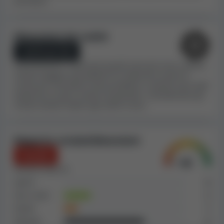
meticolosamente i Termini e condizioni di Jeetplay
più basso.
Casino.
Per quanto ne sappiamo, non sono presenti
regole o clausole che potrebbero essere considerate
Dimensioni del casinò
ingiuste o svantaggiose.
Questo è un ottimo segno,
poiché regole del genere potrebbero potenzialmente
Casinò piccolo
essere utilizzate contro i giocatori per giustificare una
Generalmente i casinò più grandi sono più sicuri, poiché
mancata corresponsione delle vincite.
introiti maggiori permettono di rimborsare anche le
vincite più consistenti senza problemi, e poiché sono stati
In base alle nostre stime e alle informazioni che
testati da un gran numero di giocatori. Consideriamo gli
abbiamo raccolto, riteniamo che Jeetplay Casino sia un
introiti stimati relativi agli ultimi 4 anni.
casinò online fra i più piccoli
. Questo casinò ha una
quantità molto elevata di pagamenti negati, in base
Rapporto reclami/dimensioni
ai reclami dei giocatori
, relativamente alle sue
dimensioni. Prendiamo in considerazione sia le
Pessimo
dimensioni del casinò che il numero di reclami dei
Reclami totali:
9
giocatori, nonché il modo in cui questi elementi si
Aperti
0
intrecciano tra loro: i casinò più grandi tendono a
Non risolti
2
ricevere più reclami, per via del più alto numero di
Risolti
1
giocatori.
Rifiutati
6