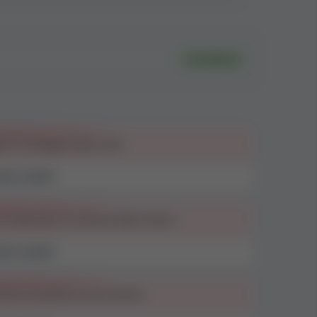
nno al casinò la possibilità di giustificare la
cune regole o clausole discutibili. Per questo,
Verificata
asino siano in qualche modo ingiusti
.
n merito ai Termini e condizioni, clicca
qui
.
e di conteggio delle carte
stra analisi
m Bingo Casino
 comportare la confisca delle vincite
etodologia di recensione dei casinò, perché ci
stra analisi
catori e sul modo in cui i casinò li
ramite il nostro
Centro risoluzione reclami
,
ano di perdere le loro vincite
 sicurezza e la correttezza di un casinò.