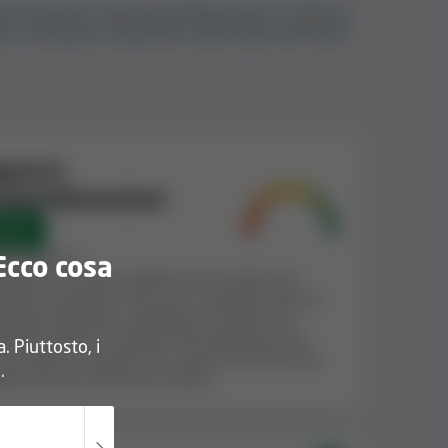
di sicurezza di Lucky Charm Bingo Casino. L'Indice di
à, correttezza e qualità dei casinò online del nostro
 Termini e condizioni di Lucky Charm Bingo
tte, pertanto
riteniamo che i Termini e
antaggiose possono essere usate per negare gli
 abbiamo raccolto, ti consigliamo fortemente di
pporto
lto, riteniamo che Lucky Charm Bingo Casino sia
clami/dimensioni
ensioni, i
reclami ricevuti mostrano un valore
nsiderazione sia le dimensioni del casinò che il
timo
enti si intrecciano tra loro: i casinò più grandi
Ecco cosa
ami totali:
0
catori.
resenza di reclami significa che il casinò non
ta bene i giocatori o che non si comporta bene in
rminate situazioni. Valutiamo il numero e la
st di casinò degna di nota. Se un casinò appare
età dei reclami in relazioni alle dimensioni del
. Piuttosto, i
ler dire che si è comportato in modo scorretto
nò, poiché è naturale che i casinò che hanno più
.
sto fattore al momento di scegliere un casinò
atori avranno anche più reclami.
azione per le nostre recensoni, ha determinato