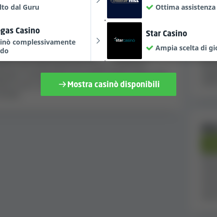
imensioni del casinò
lto dal Guru
Ottima assistenza 
Lucky Charm Bingo Casino un
Indice di sicurezza pari a 7.
Bla
sfare i requisiti di alcuni giocatori, chi dà molta importanza
Casinò piccolo
Gruppo medio
No
gas Casino
 potrebbe trovare altre scelte più adatte.
Star Casino
neralmente i casinò più grandi sono più sicuri,
inò complessivamente
Se u
iché introiti maggiori permettono di rimborsare
Ampia scelta di gi
ido
perc
che le vincite più consistenti senza problemi, e
pren
iché sono stati testati da un gran numero di
Nota:
ci risulta che Lucky Charm Bingo Casino sia colle
rego
ocatori. Consideriamo gli introiti stimati relativi agli
nost
siamo al corrente della correlazione tra questi casinò
Mostra casinò disponibili
timi 4 anni, nonché gli introiti degli altri casinò
rrelati.
caratteristiche del casinò collegato nel nostro calcolo 
Bingo Casino. La correlazione tra questi casinò ha dete
quello che questo casinò avrebbe avuto da solo.
Alt
Ne
Anch
influ
C di Lucky Charm Bingo Casino
sulle
cont
rete 
o esaminiamo i casinò online per valutarli,
analizziamo m
 casinò, allo scopo di valutarne il comportamento
. Nei T