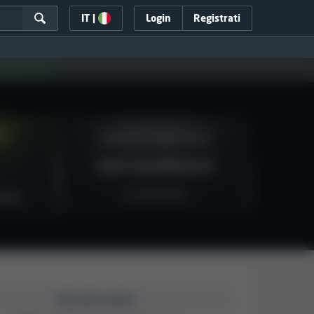
IT
|
Login
Registrati
Accetto
za
Feedback degli utenti
Dati insufficienti
0 recensioni
edia
Sito del casinò