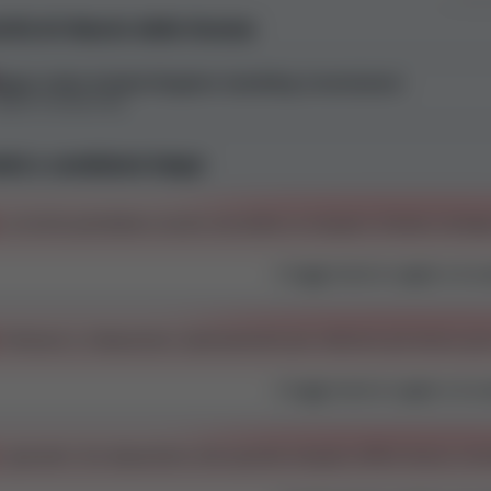
iteniamo ingiuste o apertamente penalizzanti: in certi casi, da
rità di rilascio delle licenze
ta corresponsione delle vincite ai giocatori.
egno Unito (United Kingdom Gambling Commission)
orso della nostra procedura di revisione, abbiamo trovato al
58267-R-334552-005
niamo che i Termini e condizioni di Lucky Charm Bingo C
ini e condizioni iniqui
Nota:
per maggiori informazioni sulle nostre scoperte i
Le vincite potrebbero essere annullate se vengono rilevate strategi
Leggi tutta la regola e la no
clami dei giocatori su Lucky Char
Prelevare e ridepositare ripetutamente per ottenere più bonus può
lami dei giocatori hanno un ruolo importante nella nostra m
Leggi tutta la regola e la no
no
importanti informazioni sui problemi riscontrati dai gio
iscono
. Prendiamo in considerazione tutti i reclami inviati t
I giocatori che depositano solo quando vengono offerti bonus rischi
me a quelli provenienti da altre fonti, quando esaminiamo la