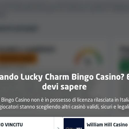
 quali fattori prendiamo in considerazione nel calcolo dell'Indice 
zza è il parametro principale che usiamo per esprimere l'affidabilit
a nostra recensione, abbiamo analizzato meticolosamente i
ase.
o. Abbiamo notato alcune regole o clausole ben poco corre
izioni siano piuttosto svantaggiosi
. Regole ingiuste o sv
metri principali
si ai giocatori. Pertanto, considerando le informazioni che
dere con cautela, se scegli di giocare in questo casinò.
ermini e condizioni
Ra
se alle nostre stime e alle informazioni che abbiamo racco
re
Piuttosto iniqui
asinò online di medie dimensioni
. In rapporto alle sue dim
lessivo molto basso di vincite disputate
. Prendiamo in co
Ot
oblemi trovati:
o di reclami dei giocatori, nonché il modo in cui questi elem
cando Lucky Charm Bingo Casino? 
Mostra analisi dettagliata
Recl
no a ricevere più reclami, per via del più alto numero di gio
La p
alizziamo i termini e condizioni di ciascun casinò
devi sapere
trat
la ricerca di regole inique che potrebbero essere
dete
bbiamo trovato Lucky Charm Bingo Casino in alcuna blackli
tenzialmente utilizzate contro i giocatori. Ogni
seri
ingo Casino non è in possesso di licenza rilasciata in Italia
ausola considerata scorretta risulterà in un Indice di
a blacklist, come la nostra
blacklist di Casino Guru
, può vo
casi
curezza più basso.
giocatori stanno scegliendo altri casinò validi, sicuri e legali
 i propri clienti. Invitiamo i giocatori a tenere a mente que
gioc
e in cui giocare.
O VINCITU
William Hill Casino
 questo, insieme ad altri fattori che prendiamo in consider