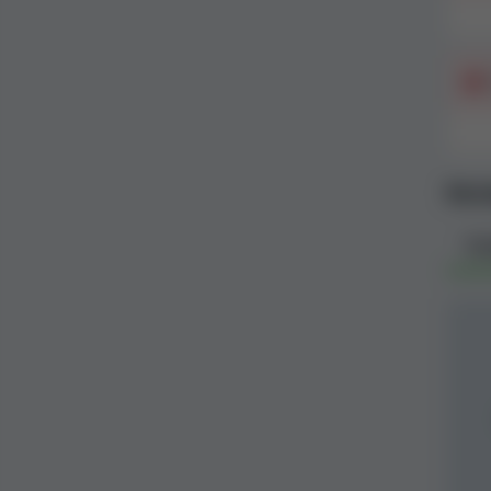
Al m
recla
penal
di pe
Fe
Recl
Ca
Tut
Su C
esper
Eccel
Tutta
Ti in
tua e