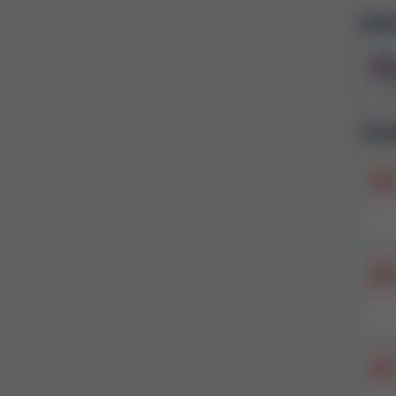
che r
Auto
manca
R
Nel c
0
rite
Term
Re
I rec
dan
gest
insie