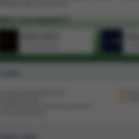
ternative migliori. Scopri perché.
gliori casinò disponibili IT
CASINO VINCITU
Willi
Scelto dal Guru
Ott
e contro
Supporto alla clientela 24/7
Nessu
Prelievi illimitati
Scelt
PayPal è uno dei metodi di pagamento
Sito web moderno
enshot casinò