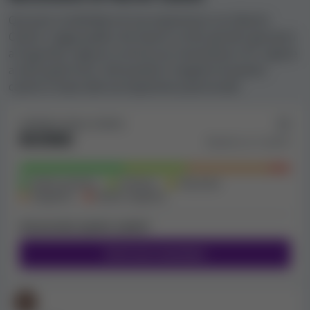
Foxium, SlotMill, Onlyplay, Gaming Corps, VoltEnt,
Qui puoi condividere le tue esperienze con Martin
Gamebeat, Hölle games, Fugaso, Felix Gaming, Gamevy,
Casino. Leggi quello che hanno scritto gli altri giocatori
Retro Gaming, PoggiPlay, Gamzix, 1spin4win, Kalamba
al riguardo, oppure scrivi la tua recensione e fa' sapere
Games, Zillion Games, Popiplay, Apparat Gaming,
a tutti quali sono i lati positivi e negativi di questo
InOut, Clawbuster, Electric Elephant, Hacksaw Gaming,
casinò in base alla tua esperienza personale.
Netgame, Print Studios, Ruby Play, Ka Gaming.
FEEDBACK DEGLI UTENTI:
Bonus e codici promo per Martin Casino
BUONO
Basato su 5 utenti
I casinò online offrono incentivi sotto forma di bonus
per incoraggiare i giocatori nuovi ad aprire un conto e
Molto positivo
Positivo
Neutrale
quelli già esistenti a continuare a giocare. I bonus
Negativo
Molto negativo
deposito e senza deposito sono le categorie più
Hai provato questo casinò?
comuni. Mentre i bonus deposito vengono elargiti solo
se il giocatore effettua un deposito, i bonus senza
Scrivi una recensione
deposito o spin gratuiti vengono dati ai giocatori senza
bisogno di versare. Tuttavia, tra le promozioni offerte
dai casinò è possibile trovare anche altri codici bonus,