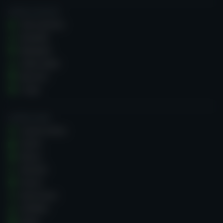
GUIDE AI GIOCHI
Slot machine
Roulette
Blackjack
Video poker
Baccarà
Craps
CASINO GURU
Casinò online
Giochi
Bonus
Reclami
Forum
Recensioni
ZOOMin
News