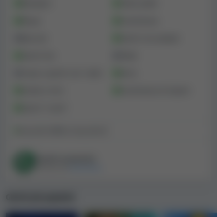
Blackjack
Video poker
Casino Guru
offre agli utenti una piattaforma per
Bingo
Scommesse
valutare e recensire i casinò online
, nonché per
Baccarà
Giochi con jackpot
condividere i loro feedback ed esperienze. Basandoci su
queste informazioni, calcoliamo un punteggio
Giochi live
Poker
complessivo sul feedback degli utenti, che va da
Craps e giochi con i dadi
Keno
Terribile a Eccellente.
Gratta e vinci
Scommesse di eSport
La nostra banca dati ha un totale di
5 recensioni degli
utenti
per Martin Casino, con un punteggio relativo al
Giochi “crash“
Feedback degli utenti Buono. Le recensioni sono
disponibili alla sezione
Recensioni degli utenti
di
Disponibile:
12
Non disponibile:
3
questa pagina.
Giochi autentici
Verificato da
Gamecheck
Nota:
tieni a mente che le recensioni degli
utenti potrebbero non essere il miglior
indicatore della qualità del casinò. Alcune
Giochi più popolari
recensioni potrebbero essere false, scritte
solo per migliorare il punteggio complessivo