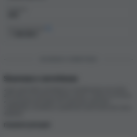
In base alle informazioni raccolte, abbiamo calcolato
Fondazione
l'Indice di sicurezza del casinò, ovvero il punteggio che
2025
attribuiamo per descrivere la sicurezza e imparzialità
dei casinò online. Maggiore è l'Indice di sicurezza,
Introiti annuali stimati
< 1.000.000 €
maggiori sono le probabilità di giocare e vedersi pagate
le proprie vincite senza problemi.
Martin Casino ha un
Indice di sicurezza superiore alla media, pari a 7.3
, il
che significa che è un'opzione accettabile per alcuni
SICUREZZA E CORRETTEZZA
giocatori, ma ci sono tanti casinò più validi i termini di
sicurezza e correttezza. Continua a leggere la nostra
Sicurezza e correttezza
recensione di Martin Casino per decidere
consapevolmente se questo casinò fa per te o no.
Scopri quali fattori prendiamo in considerazione nel calcolo
dell'Indice di sicurezza di Martin Casino. L'Indice di sicurezza
è il parametro principale che usiamo per esprimere
Martin Casino è corretto e sicuro?
l'affidabilità, correttezza e qualità dei casinò online del nostro
Spiegazione dell'Indice di sicurezza
database.
Parametri principali
Per calcolare l'Indice di sicurezza di un casinò,
utilizziamo
una formula complessa che prende in