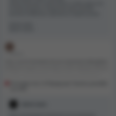
Grazie ancora per la vostra fiducia. È bello sapere che
la nostra presenza e trasparenza nella comunità
Dà fiducia e sicurezza al giocatore. Ottimo lavoro,
facciano la differenza. Speriamo di rivedervi presto!
quindi, essere attivi sui forum e affrontare i problemi
con un comportamento credibile! Intelligente.
Distinti saluti,
Martin Casino
• 1 ANNO FA
Ciao, ora è il momento di una recensione dettagliata
di Martin Casino. Sì, ho fatto un EZ e attivato il bonus
al 150%. Ha funzionato anche senza, seguendo il
consiglio di uno streamer! Prima scommetto il mio
Purtroppo non c'è Playngo per l'Austria, possibile
EZ, e poi il bonus si attiva con una scommessa del
con VPN
40%. Beh, dato che non ho ricevuto un singolo bonus
in più di 10 slot e il mio EZ era quasi esaurito, ho
Martin Casino
annullato il bonus, perché era un brutto segno che il
bonus potesse essere altrettanto negativo. OK, allora
Ciao, caro giocatore! Grazie per la tua recensione