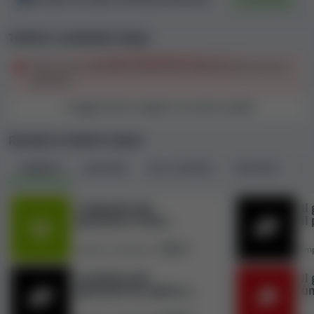
Verificata
determiniamo il loro livello di correttezza.
Nei
Termini e condizioni di numerosi casinò troviamo
regole che riteniamo poco corrette o palesemente
Termini e condizioni iniqui
svantaggiose per i giocatori, poiché vengono spesso
Politica che potrebbe influenzare ingiustamente alcuni
usate dai casinò per evitare di corrispondere le vincite.
giocatori
Nel corso della nostra procedura di revisione, abbiamo
Leggi tutta la regola e la nostra analisi
trovato alcune regole o clausole discutibili. Tuttavia,
complessivamente,
riteniamo che i Termini e
Reclami su Martin Casino
condizioni di Martin Casino siano perlopiù onesti
.
Tutti
(11)
Aperti
(0)
Non risolti
(2)
Risolti
(3)
Rif
Nota:
per maggiori informazioni sulle nostre
scoperte in merito ai Termini e condizioni,
Il deposito del
Il
giocatore è stato
il
clicca
qui
.
ritardato.
in
1.000 €
Importo contestato:
Imp
Reclami dei giocatori su Martin Casino
Il prelievo del
Il
giocatore ha subito un
un
Nel nostro metodo di recensione dei casinò, poniamo
ritardo.
ne