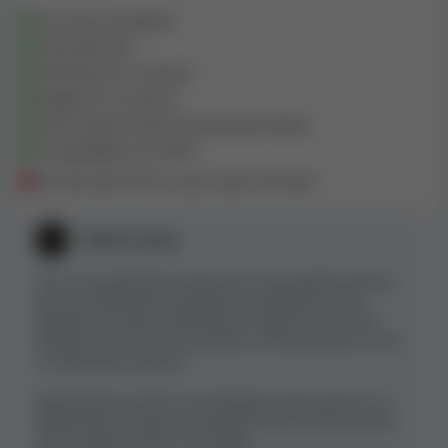
tempo.
Un sacco di giochi
chat dal vivo
L'unico piccolo problema che ho riscontrato è che la
verificato in 5 minuti
chat dal vivo non conosceva le regole. Non ho
pagato in 5 minuti
utilizzato i fondi bonus e mi hanno detto che non
tutti i giochi hanno funzionato bene
potevo prelevare finché non avessi scommesso il
compatibile con VPN
bonus.
la chat dal vivo è un po' poco istruita
Il denaro è separato. Se perdi denaro, inizi a utilizzare
i fondi bonus e a scommettere. Mi ha detto che devo
Martin Casino
giocare il mio denaro e scommettere il bonus prima
di incassare. Non funziona così, quindi forse è meglio
Ciao, caro giocatore! Grazie per le tue gentili parole e
dirglielo.
per aver dedicato del tempo a condividere la tua
esperienza. Siamo molto felici di sapere che tutto è
andato liscio con la tua verifica e il tuo prelievo, è ciò a
Ottimo lavoro, Martin. I casinò non si rendono conto
cui aspiriamo sempre.
di quanto siano importanti le recensioni. Il motivo per
cui mi sono iscritto qui è perché ho visto un
Apprezziamo anche il tuo feedback sulla chat live. Lo
rappresentante attivo, nessun problema e buoni
inoltreremo al team per garantire che le informazioni
feedback sui forum.
siano sempre chiare e accurate.