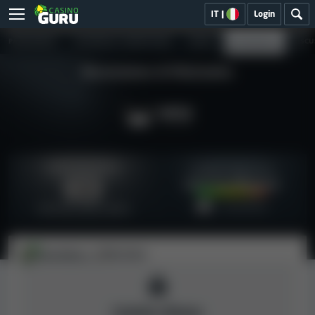
IT
|
Login
PANORAMICA
SICUREZZA E CORRETTEZZA
GIOCHI
RECENSIONI
DISCU
Recensione di MiuCasino
Indice di sicurezza
Feedback degli utenti
Dati insufficienti
5.8
1 recensione
Inferiore alla media
Dominika L.
09/2024
Casinò chiuso