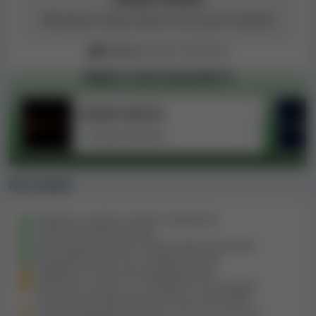
MiuCasino è stato chiuso e non è più in attività.
Accetta
giocatori dall'Italia
Migliori casinò disponibili IT
CASINO VINCITU
Scelto dal Guru
Pro e contro
Depositi e prelievi tramite criptovalute
Limite di prelievo elevato
Varie opzioni di gioco responsabile disponibili
Disponibili giochi con croupier da vivo
Supporto in chat non disponibile 24/7
Non tutti i termini e le condizioni sono tradotti
nell'opzione della lingua fornita sul sito Web
Casinò relativamente nuovo, che non ha ancora