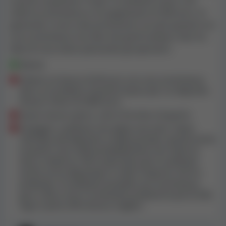
e posso acquistare 10 giri. Il cashback è pari a 30
sempre questi aspetti nelle nostre recensioni di casinò.
volte la scommessa e un pagamento di 200 euro. In
Le informazioni relative ai limiti sulle vincite e sui
generale ci sono solo promozioni con giri gratuiti con
prelievi di questo casinò sono mostrati nella tabella qui
una scommessa così alta che perdi sempre. Non ho
sotto.
idea di cosa stiano pensando gli operatori.
Limiti di prelievo
Limiti di vincita
Niente
EUR 15.000 al giorno
Nessun limite di vincita
Ottieni un bonus di 40 euro con una scommessa
alta e un prelievo massimo basso per un deposito
EUR 450.000 al mese
di poco meno di 2000 euro
Quasi nessun gioco, solo 9 fornitori di giochi,
Nota:
è possibile che alcuni dei metodi di
Il peggior cashback che abbia mai visto. Viene
pagamento citati non siano disponibili sia per
calcolato dal deposito e dalle puntate, quindi anche
i depositi che per i prelievi. Inoltre, la
se perdi i tuoi soldi probabilmente non otterrai
disponibilità di determinati metodi di
alcun rimborso. Mi è stato bloccato il cashback
pagamento può variare in base al Paese.
anche se ho depositato 5 volte l'importo che ho
prelevato. Il cashback prevede una scommessa
pari a 30x e non è consentito prelevarne più di 200.
Ogni casinò offre bonus migliori
Opzioni sulle lingue e sull'assistenza
clienti