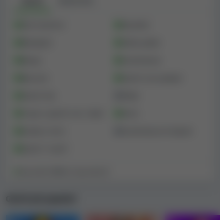
Giochi
Giochi live
Tuttavia, questo casinò non ha ancora un punteggio
basato sul Feedback degli utenti. Lo calcoliamo solo
Slot machine
Roulette
quando un casinò riceve almeno 5 recensioni, ma finora
abbiamo ricevuto solo
1 recensione degli utenti
per
Blackjack
Video poker
MiuCasino. Puoi trovare le recensioni alla sezione
Bingo
Scommesse
Recensioni degli utenti
di questa pagina.
Baccarà
Giochi con jackpot
Nota:
è importante notare che le recensioni
Giochi live
Poker
degli utenti non sempre riflettono
Craps e giochi con i dadi
Keno
oggettivamente la qualità del casinò. Si pensi
ad esempio ai casi in cui i casinò scrivono
Gratta e vinci
Scommesse di eSport
recensioni false per incrementare il loro
Giochi “crash“
feedback utenti, oppure ai giocatori
insoddisfatti che lasciano numerose
Disponibile:
13
Non disponibile:
2
recensioni negative per intaccare la
reputazione del casinò. Mettiamo tutto il
nostro impegno nel filtrarle e calcolare un
Giochi più popolari
punteggio basato sul feedback degli utenti