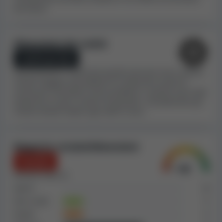
meticolosamente i Termini e condizioni di MiuCasino.
più basso.
Non abbiamo trovato regole o clausole che
consideriamo ingiuste o svantaggiose.
Questo è un
segnale positivo, poiché regole del genere potrebbero
Dimensioni del casinò
essere sfruttate per evitare di corrispondere le vincite
Casinò piccolo
ai giocatori.
Generalmente i casinò più grandi sono più sicuri, poiché
introiti maggiori permettono di rimborsare anche le
In base ai nostri calcoli approssimativi o alle
vincite più consistenti senza problemi, e poiché sono stati
informazioni che abbiamo raccolto, MiuCasino è
uno
testati da un gran numero di giocatori. Consideriamo gli
dei casinò online fra i più piccoli
. In rapporto alle sue
introiti stimati relativi agli ultimi 4 anni.
dimensioni, i
reclami ricevuti mostrano un valore
complessivo molto alto di vincite disputate
.
Prendiamo in considerazione sia le dimensioni del
Rapporto reclami/dimensioni
casinò che il numero di reclami dei giocatori, nonché il
Pessimo
modo in cui questi elementi si intrecciano tra loro: i
Reclami totali:
6
casinò più grandi tendono a ricevere più reclami, per
Aperti
0
via del più alto numero di giocatori.
Non risolti
1
Per quanto ne sappiamo, MiuCasino non risulta in
Risolti
1