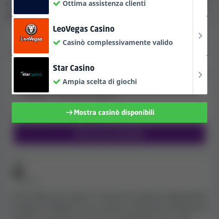
MiuCasino supporta
42 metodi di pagamento
.
tutti quali sono i lati positivi e negativi di questo casinò
Ottima assistenza clienti
Comprende: Mastercard, VISA, Boleto Bancário,
in base alla tua esperienza personale.
American Express, TrustPay, Bitcoin (BTC), AstroPay,
LeoVegas Casino
Western Union, Bank transfer, Santander, ANINDA
Casinò complessivamente valido
FEEDBACK DEGLI UTENTI:
papara, Jeton, Pay4Fun, Litecoin (LTC), Ethereum (ETH),
DATI INSUFFICIENTI
Basato su 1 utente
Banco do Brasil, DASH, Bradesco, Bitcoin Cash (BCH),
Star Casino
PIX, Tron (TRX), Tether (USDT), DenizBank, mPAY,
Ampia scelta di giochi
Isbank (Turkiye is Bankası), Ripple (XRP), Aninda
Molto positivo
Positivo
Neutrale
Negativo
Molto negativo
Mefete, ING Bank, Garanti BBVA, EnPara, TEB (Türk
Ekonomi Bankası), QNB Finansbank, PTT, Ziraat
Mostra casinò disponibili
Hai provato questo casinò?
Bankası, Yapi Kredi, paparaPay, Papara, Halkbank,
Akbank, USD Coin (USDC), PayFix, Coinspaid.
Scrivi una recensione
Generalmente, vincite e prelievi vengono regolati dai
limiti impostati dal casinò. In molti casi, le soglie sono
abbastanza alte da non impattare sulla maggioranza
• 2 ANNI FA
dei giocatori. Tuttavia, certi casinò impongono
Come descritto sopra. A nessuno importa della lealtà.
restrizioni sulle vincite o sui prelievi che potrebbero
Il negozio fedeltà è uno scherzo. Deposito di 800 euro
risultare piuttosto limitanti. Ecco perché esaminiamo