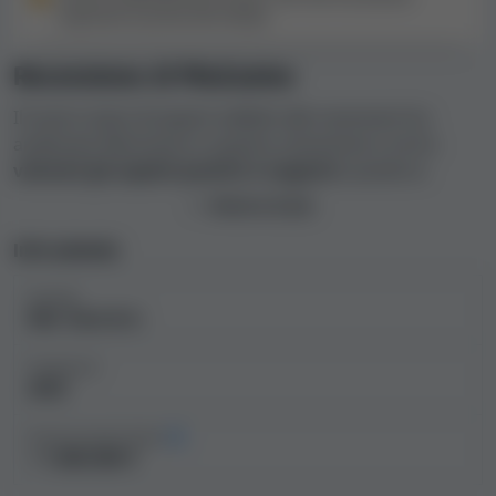
superato la prova del tempo
Recensione di MiuCasino
Il nostro team di esperti addetti alle recensioni ha
analizzato MiuCasino in questa recensione e ne ha
valutati gli aspetti positivi e negativi
usando la
nostra
procedura di recensione dei casinò
. Per
Mostra di più
determinare se questo casinò sia sicuro e serio
,
oppure se è una truffa (o una via di mezzo), sono stati
Info azienda
presi in esame l'imparzialità dei Termini e condizioni, le
Azienda
licenze, i reclami da parte dei giocatori attivi, i limiti
Win Tech B.V.
dell'assistenza clienti e altri importanti fattori.
Fondazione
In base a questi marcatori abbiamo calcolato l'Indice di
2023
sicurezza, un punteggio che sintetizza la nostra analisi
sulla sicurezza e correttezza dei casinò online. Con un
Introiti annuali stimati
Indice di sicurezza più alto, è meno probabile
< 1.000.000 €
riscontrare problemi giocando o richiedendo un