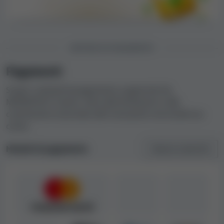
Nessun limite
Nessun limite di vincita
Nota:
è improbabile che tutte le opzioni di
METODI DI PAGAMENTO
pagamento menzionate possano essere
usate sia per i depositi che per i prelievi.
Pagamenti
Analogamente, alcune opzioni di pagamento
potrebbero essere disponibili solo in Paesi
Scopri i metodi di pagamento supportati da
selezionati.
MONOPOLY Casino, oltre alle limitazioni e alle
commissioni associate alle transazioni verso/dal tuo
conto.
Opzioni per le lingue e assistenza clienti
disponibili
Metodi di pagamento
Mostra tutto
(10)
Come parte della nostra procedura di recensione dei
casinò, il nostro team di esperti raccoglie dati sulle
opzioni di assistenza clienti e lingue disponibili. Le
opzioni disponibili su MONOPOLY Casino si trovano
nella tabella qui sotto.