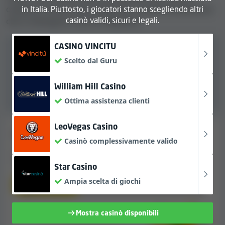
limiti di vincita
in Italia. Piuttosto, i giocatori stanno scegliendo altri
compresi i bonus senza deposito e quelli di benvenuto
casinò validi, sicuri e legali.
che si ottengono al primo deposito.
MONOPOLY Casino supporta
10 metodi di deposito
.
Comprende: Mastercard, VISA, PayPal, American
CASINO VINCITU
Express, ApplePay, Cash at cage, eCheck (eCheque), VIP
Nessun bonus disponibile per
Scelto dal Guru
Preferred, Discover, ACH.
giocatori dall'Italia
Purtroppo, pare che MONOPOLY Casino non abbia
Molti casinò online applicano restrizioni sugli importi
William Hill Casino
bonus per i giocatori del tuo Paese.
che i giocatori possono vincere o prelevare. Alcuni
Ottima assistenza clienti
casinò applicano limiti di vincita o di prelievo che
possono risultare piuttosto restrittivi ma, di solito, si
LeoVegas Casino
tratta di soglie abbastanza alte da non risultare
Loyalty program
Casinò complessivamente valido
svantaggiose per la maggior parte dei giocatori. Ecco
MONOPOLY Casino offers a loyalty program to its users.
perché controlliamo sempre queste informazioni,
Here is what you can get for achieving a higher status:
Star Casino
quando valutiamo i casinò. Tutti i dettagli relativi alle
vincite e ai limiti di prelievo del casinò si trovano nella
Ampia scelta di giochi
Punti fedeltà
tabella qui sotto.
Mostra casinò disponibili
Limiti di prelievo
Limiti di vincita