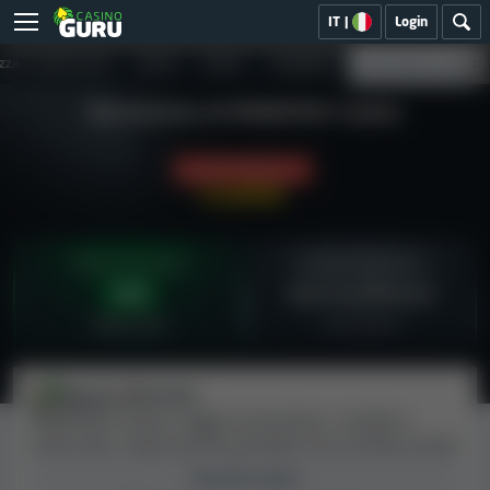
IT
|
Login
ZZA E CORRETTEZZA
GIOCHI
BONUS
PAGAMENTI
ASSISTENZA CLIENTI
Recensione di MONOPOLY Casino
Indice di sicurezza
Feedback degli utenti
9.8
Dati insufficienti
0 recensioni
Molto alto
Mária B.
05/2026
MONOPOLY Casino: leggi la recensione, i reclami e
molto altro. Scopri perché pensiamo sia un'ottima scelta.
Sito del casinò