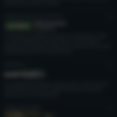
onesto verso il gioco d'azzardo.
GLOBAL SELF-EXCLUSION INITIATIVE
Un'iniziativa che abbiamo lanciato con l'obiettivo di creare
un sistema globale di auto-esclusione, che permetta ai
giocatori più vulnerabili di bloccare il proprio accesso a tutte
le possibilità di gioco d'azzardo online.
GAMTEGRITY
Una piattaforma creata per mostrare tutti i nostri sforzi nel
concretizzare l'idea di un'industria del gioco d'azzardo
online più sicura e trasparente.
CASINO GURU AWARDS