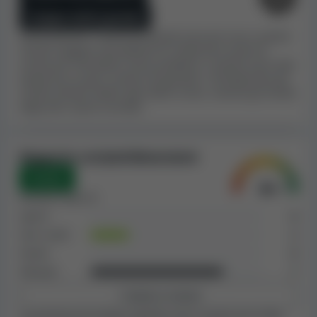
mancata corresponsione delle vincite, ma in questo
Gruppo molto grande
casinò non abbiamo trovato nulla di troppo grave.
Generalmente i casinò più grandi sono più sicuri, poiché
In base alle nostre stime e alle informazioni che
introiti maggiori permettono di rimborsare anche le
abbiamo raccolto, riteniamo che MONOPOLY Casino sia
vincite più consistenti senza problemi, e poiché sono stati
testati da un gran numero di giocatori. Consideriamo gli
un
casinò online molto grande
. Questo casinò ha una
introiti stimati relativi agli ultimi 4 anni, nonché gli introiti
quantità di pagamenti negati molto bassa, in base
degli altri casinò correlati.
ai reclami dei giocatori
, relativamente alle sue
dimensioni (oppure non ha ricevuto alcun reclamo).
Prendiamo in considerazione la correlazione tra
Rapporto reclami/dimensioni
dimensioni del casinò e reclami dei giocatori in
Ottimo
relazione, poiché i casinò più grandi tendono a ricevere
Reclami totali:
9
più reclami, per via del maggior numero di giocatori.
Aperti
0
In base alle informazioni che abbiamo trovato,
Non risolti
2
MONOPOLY Casino non è menzionato in alcuna
Risolti
0
blacklist rilevante. La presenza di un casinò in una
Rifiutati
7
blacklist, come la nostra
blacklist di Casino Guru
, può
Esplora reclami
indicare che i giocatori non vengono trattati bene.
Raccomandiamo ai giocatori di prendere in
La presenza di reclami significa che il casinò non tratta