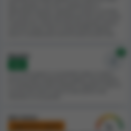
bene i giocatori o che non si comporta bene in
considerazione quste liste al momento di scegliere un
determinate situazioni. Valutiamo il numero e la serietà
casinò in cui giocare.
dei reclami in relazioni alle dimensioni del casinò, poiché
è naturale che i casinò che hanno più giocatori avranno
A seguito della nostra attenta valutazione di tutti gli
anche più reclami. Oltre ai reclami direttim abbiamo
aspetti più importanti, MONOPOLY Casino ha ottenuto
preso in considerazione anche
2
reclami da altre fonti.
un
Indice di sicurezza Molto alto, pari a 9.8
. Per chi è
alla ricerca di un casinò online che metta al primo posto
0x
la correttezza nell'esperienza di gioco che offre, questo
Blacklist
casinò è un'ottima scelta.
None
Se un casinò appare in una blacklist valida, di solito è
Nota:
MONOPOLY Casino è collegato ad altri
perché ha delle caratteristiche negative. Noi prendiamo
5 casinò online, in base alle informazioni che
in considerazione tutte le blacklist e regoliamo l'Indice di
abbiamo raccolto. Data la correlazione tra
sicurezza del casinò in base al nostro parere sulla
situazione e la sua gravità.
questi casinò, per il calcolo dell'Indice di
sicurezza di MONOPOLY Casino abbiamo
tenuto in considerazione anche le
Altri fattori
caratteristiche dei casinò collegati.
Leggermente negativi