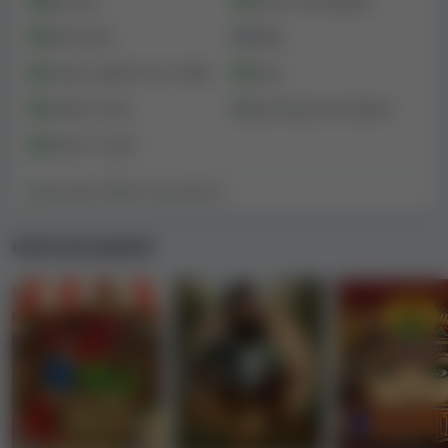
Baccarà
Giochi con jackpot
Giochi live
Poker
Nota:
le recensioni degli utenti potrebbero
non rispecchiare fedelmente la qualità del
Craps e giochi con i dadi
Keno
casinò. Alcuni casinò potrebbero inviare
Gratta e vinci
Scommesse di eSport
recensioni false per migliorare il loro
punteggio sul feedback degli utenti; inoltre,
Giochi “crash“
possono esserci giocatori insoddisfatti che
inviano diverse recensioni negative per
Disponibile:
11
Non disponibile:
4
abbassare il punteggio del casinò. Facciamo
del nostro meglio per filtrarle e calcolare un
Giochi più popolari
punteggio accurato relativo al feedback degli
utenti. Nonostante ciò, non includiamo il
feedback degli utenti nel calcolo del nostro
Indice di sicurezza.
Licenze e informazioni sull'azienda