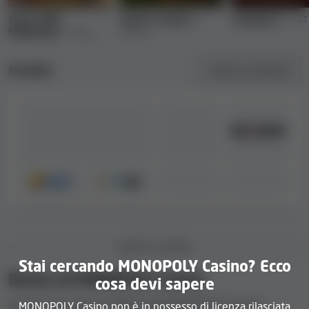
MONOPOLY Casino è di proprietà di Gamesys US LLC e,
secondo le nostre stime, i suoi introiti annuali sono
Extra Chilli
Gonzo's Quest
di
Cleopatra
di IGT
Megaways
di Big
NetEnt
maggiori di $100,000,000. Si tratta quindi di un casinò
Time Gaming
online molto grande, secondo i nostri criteri di
categorizzazione.
Provider
Mostra tutto
(36)
MONOPOLY Casino ha una licenza rilasciata da
Division
of Gaming Enforcement
New Jersey
.
Nota:
MONOPOLY Casino è collegato a casinò
fisici o centri scommesse. Le sedi fisiche sono
facilmente disponibili e danno credibilità al
casinò online. Di conseguenza, l'Indice di
sicurezza di questo casinò è superiore
rispetto a quello che gli avremmo assegnato
BONUS CASINÒ
basandoci esclusivamente sul suo sito web.
Stai cercando MONOPOLY Casino? Ecco
Bonus di MONOPOLY Casino
cosa devi sapere
Opzioni di pagamento, limiti di prelievo e
Scopri tutti i bonus offerti da MONOPOLY Casino,
MONOPOLY Casino non è in possesso di licenza rilasciata