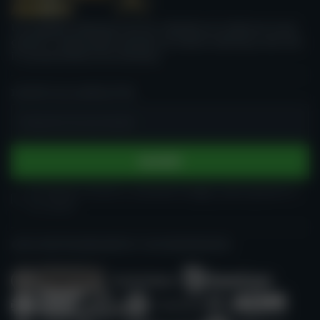
Un progetto ambizioso che ha l'obiettivo di celebrare le più
grandi e responsabili aziende nel settore iGaming e dar loro
il riconoscimento che meritano.
ISCRIVITI ALLA NEWSLETTER
Inserisci la tua email
Iscriviti
Ho almeno 18 anni e, secondo la legge, posso giocare in
un casinò
GIOCA RESPONSABILMENTE E CON MODERAZIONE.