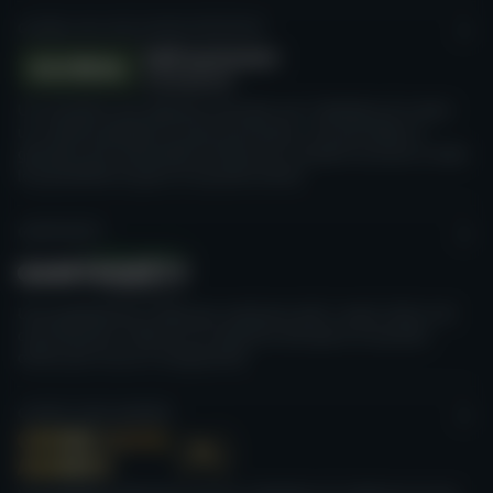
GLOBAL SELF-EXCLUSION INITIATIVE
Un'iniziativa che abbiamo lanciato con l'obiettivo di creare
un sistema globale di auto-esclusione, che permetta ai
giocatori più vulnerabili di bloccare il proprio accesso a tutte
le possibilità di gioco d'azzardo online.
GAMTEGRITY
Una piattaforma creata per mostrare tutti i nostri sforzi nel
concretizzare l'idea di un'industria del gioco d'azzardo
online più sicura e trasparente.
CASINO GURU AWARDS