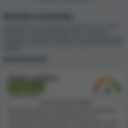
ecco perché si tratta di un'opzione non ottimale, per la
maggior parte dei giocatori, in termini di correttezza e
sicurezza. Leggi anche le nostre recensioni su
Sicurezza e correttezza
MultiWinCasino per saperne di più su questo casinò. In
Scopri quali fattori prendiamo in considerazione nel calcolo
questo modo potrai prendere una decisione informata
dell'Indice di sicurezza di MultiWinCasino. L'Indice di
nel capire se fa per te.
sicurezza è il parametro principale che usiamo per esprimere
l'affidabilità, correttezza e qualità dei casinò online del nostro
database.
Indice di sicurezza di MultiWinCasino: è
sicuro e onesto?
Parametri principali
Per calcolare l'Indice di sicurezza di un casinò, usiamo
una formula complessa che tiene in considerazione
Termini e condizioni
una moltitudine di informazioni
che abbiamo
Perlopiù equi
raccolto e valutato nel corso del nostro processo di
Problemi trovati:
valutazione. Per esempio: termini e condizioni del
Mostra analisi dettagliata
casinò, reclami dei giocatori, introiti stimati, blacklist e
Analizziamo i termini e condizioni di ciascun casinò alla
altro ancora.
ricerca di regole inique che potrebbero essere
potenzialmente utilizzate contro i giocatori. Ogni clausola
Esaminando MultiWinCasino, abbiamo letto e
considerata scorretta risulterà in un Indice di sicurezza