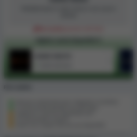
MultiWinCasino è stato chiuso e non è più in
attività.
Non accetta
giocatori dall'Italia
Migliori casinò disponibili IT
CASINO VINCITU
Scelto dal Guru
Pro e contro
Nessuna commissione per il deposito o il prelievo
Il casinò accetta giocatori da molti Paesi
Supporto in chat non disponibile 24/7
Un solo provider di giochi
Giochi con croupier dal vivo non disponibili