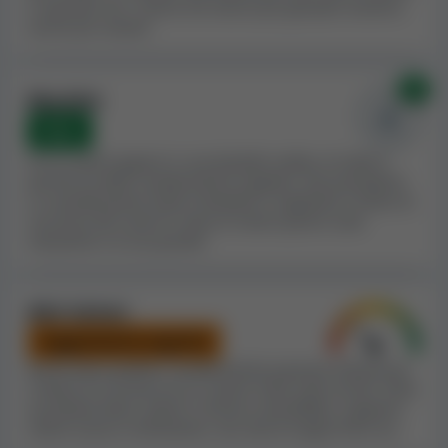
Per quanto ne sappiamo, MultiWinCasino non è su
è naturale che i casinò che hanno più giocatori avranno
alcuna blacklist rilevante. La presenza di un casinò in
anche più reclami.
una blacklist, come la nostra
blacklist di Casino Guru
,
può indicare che i giocatori non vengono trattati bene.
0x
Raccomandiamo ai giocatori di prendere in
Blacklist
considerazione quste liste al momento di scegliere un
None
casinò in cui giocare.
Se un casinò appare in una blacklist valida, di solito è
perché ha delle caratteristiche negative. Noi prendiamo
Considerati tutti i fattori nella nostra recensione,
in considerazione tutte le blacklist e regoliamo l'Indice di
MultiWinCasino ha totalizzato un
Indice di sicurezza
sicurezza del casinò in base al nostro parere sulla
pari a 6.4, che è di valore Inferiore alla media.
. Per chi
situazione e la sua gravità.
è alla ricerca di un casinò online che metta al primo
posto la correttezza nell'esperienza di gioco che offre,
questo casinò non è un'opzione valida.
Altri fattori
Leggermente negativi
Termini e condizioni di MultiWinCasino
Anche altre qualità e caratteristiche possono influenzare
l'Indice di sicurezza di un casinò: limiti sulle vincite, limiti
Per valutare i casinò online,
esaminiamo
di prelievo bassi, giochi o licenze contraffatte, supporto
attentamente i Termini e condizioni di ogni casinò
clienti scarso o inesistente, una rete di negozi fisici ecc.