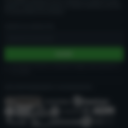
Un progetto ambizioso che ha l'obiettivo di celebrare le più
grandi e responsabili aziende nel settore iGaming e dar loro
il riconoscimento che meritano.
ISCRIVITI ALLA NEWSLETTER
Inserisci la tua email
Iscriviti
Ho almeno 18 anni e, secondo la legge, posso giocare in
un casinò
GIOCA RESPONSABILMENTE E CON MODERAZIONE.