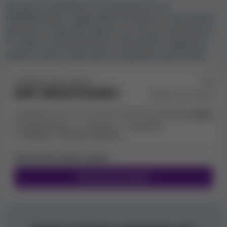
Qui puoi condividere le tue esperienze con
pagamento
. Comprende: Neteller, Skrill, PaysafeCard,
MultiWinCasino. Leggi quello che hanno scritto gli altri
VISA, Mastercard, QIWI Кошелек, Klarna, Yandex
giocatori al riguardo, oppure scrivi la tua recensione e
Money, Bambora.
fa' sapere a tutti quali sono i lati positivi e negativi di
Molti casinò online impongono chiari limiti sugli importi
questo casinò in base alla tua esperienza personale.
che i giocatori possono vincere o prelevare. In varie
situazioni, le soglie sono abbastanza alte da non avere
FEEDBACK DEGLI UTENTI:
grandi ripercussioni per la maggior parte dei giocatori,
DATI INSUFFICIENTI
Basato su 0 utenti
ma alcuni casinò impongono limiti sulle vincite o sui
prelievi che possono risultare piuttosto restrittivi. Ecco
Molto positivo
Positivo
Neutrale
perché esaminiamo questi limiti per ogni recensione di
Negativo
Molto negativo
cui ci occupiamo. Tutte le informazioni sui limiti sulle
vincite e sui prelievi di questo casinò sono mostrate
Hai provato questo casinò?
nella tabella.
Scrivi una recensione
Limiti di prelievo
Limiti di vincita
EUR 5.000 al giorno
Nessun limite di vincita
EUR 35.000 alla settimana