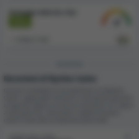
bonus senza deposito (o spin gratuiti), ottenibili
semplicemente aprendo un conto di gioco, e i bonsu
Punteggio della live chat
deposito, elargiti dopo aver effettuato un deposito. I
Buono
casinò offrono anche promozioni come piani fedeltà,
bonus di benvenuto alla registrazione e codici bonus.
In base a
7
test
Attualmente, nella nostra banca dati ci sono
5 bonus di
Mystino Casino
, tra cui:
10 $ BONUS SENZA DEPOSITO
RECENSIONI
100% fino a 500 $
Recensioni di Mystino Casino
75% fino a 250 $
Qui puoi condividere le tue esperienze con Mystino
50% fino a 250 $
Casino. Leggi quello che hanno scritto gli altri giocatori
100% bonus cashback
fino a ¥45.000
al riguardo, oppure scrivi la tua recensione e fa' sapere
a tutti quali sono i lati positivi e negativi di questo
Tieni presente che alcuni di questi bonus possono
casinò in base alla tua esperienza personale.
essere rivolti solo ai giocatori di determinati Paesi. Per
sapere quali bonus puoi richiedere, consulta la sezione
FEEDBACK DEGLI UTENTI: