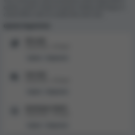
Vuoi conoscere i tipi di assistenza clienti disponibili in
(Kingmaker), Bang Bang Games, Foxium, Buck Stakes
questo casinò? Scopri le opzioni relative alla lingua e i
Entertainment, Four Leaf Gaming, Triple Edge Studios,
canali offerti, oltre ai risultati dei nostri test.
PG Soft (Pocket Games Soft), Jade Rabbit Studio,
Opzioni linguistiche
Gameburger Studios, Penguin King, Reel Kingdom,
Neon Valley Studios, Max Win Gaming, Split the Pot,
Sito web
Skywind Group, Caleta Gaming, Gamevy, Pulse 8
Disponibile...
2
lingue
Studios, AvatarUX, Peter & Sons, Live88, Retro Gaming,
Gamzix, Kalamba Games, Pragmatic Play POP, Apparat
Inglese
Giapponese
Gaming, Just For The Win, Manna Play, Storm Gaming,
Snowborn Games, Electric Elephant, Stormcraft
Live chat
Studios, Just Slots, Hacksaw Gaming, 4ThePlayer, Print
Disponibile...
2
lingue
Studios, Ruby Play, Ka Gaming.
Inglese
Giapponese
Bonus e codici di Mystino Casino
Assistenza clienti:
Disponibile...
2
lingue
I casinò online offrono bonus per attirare e trattenere i
giocatori, come incentivo per creare un conto e
Inglese
Giapponese
cominciare a giocare. I tipi di bonus più diffusi sono i