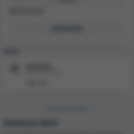
a settimana
live, Craps e giochi con i dadi, Keno, Gratta e vinci, Altri
Limiti di vincita
giochi di carte, Altri giochi, Giochi "crash", Live show,
Baccarat live, Bingo live, Blackjack live, Giochi con i dadi
live, Altri giochi live, Poker live, Roulette live.
Sconosciuto
Il catalogo di giochi di questo casinò comprende titoli di
81 provider
. Ecco quali: NetEnt, Nolimit City, Apricot
Valute
(Microgaming), Playtech, Play'n GO, Blueprint Gaming,
Evolution Gaming, Pragmatic Play, Quickspin, Yggdrasil
Tradizionali
Gaming, Red Tiger Gaming, Thunderkick, Betsoft
Valute fiat supportate.
Gaming, Big Time Gaming, Playson, Evoplay, Ezugi,
GameArt, Wazdan, Habanero, Spinomenal, 1X2 Gaming,
USD
JPY
Booming Games, Tom Horn, Iron Dog Studio, High 5
Games, Relax Gaming, Fantasma Games, Prospect
Gaming, Turbo Games, Casino's Own Original Games,
ASSISTENZA CLIENTI
Win Fast, Slingshot Studios, Mancala Gaming, Alchemy
Gaming, Ad Lunam, Aviatrix, Trigger Button Studios,
Assistenza clienti
Spribe, Gamomat, All For One Studios (ALL41),
OneTouch, Northern Lights Gaming, King Midas