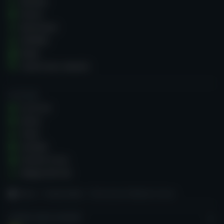
Reclami
Forum
Recensioni
ZOOMin
News
Casino Guru Awards
SU DI NOI
Su di noi
Storia
Team
Contatti
Termini d'uso
Mappa del sito
Home
Casinò online
Recensione di Mystino Casino
CASINO GURU ACADEMY