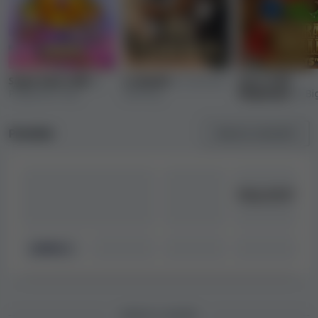
(XRP), Cardano (ADA), Litecoin (LTC), Bitcoin Cash
(BCH), Ethereum (ETH), JCB, Jetonbank, Vega wallet JP,
USD Coin (USDC), Chainlink (LINK), Bitpace, Coinspaid.
I casinò online impongono frequentemente delle
Sugar Rush 1000
di
Le Bandit
di Hacksaw
Extra Chilli
limitazioni relative agli importi che i giocatori possono
Pragmatic Play
Gaming
Megaways
di Bi
vincere o prelevare. Sebbene in genere siano
Time Gaming
abbastanza elevati per la maggior parte dei giocatori, in
Provider
Mostra tutto
(81)
diversi casinò i limiti sulle vincite o sui prelievi sono
abbastanza restrittivi. Ecco perché controlliamo sempre
queste informazioni quando valutiamo i casinò. La
tabella qui sotto mostra i limiti di vincita e di prelievo
applicati dal casinò.
Limiti di prelievo
Limiti di vincita
USD 10.000 alla settimana
Nessun limite di vincita
JPY 1.500.000 alla settimana
BONUS CASINÒ