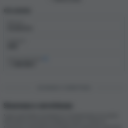
determinare se questo casinò sia sicuro e serio
,
oppure se è una truffa (o una via di mezzo), sono stati
Info azienda
presi in esame l'imparzialità dei Termini e condizioni, le
Operatore
licenze, i reclami da parte dei giocatori attivi, i limiti
Curisle N.V.
dell'assistenza clienti e altri importanti fattori.
Fondazione
In base a questi marcatori abbiamo calcolato l'Indice di
2020
sicurezza, un punteggio che sintetizza la nostra analisi
sulla sicurezza e correttezza dei casinò online. Più alto è
Introiti annuali stimati
l'Indice di sicurezza, maggiore è la garanzia di poter
< 1.000.000 €
giocare e veder pagate le proprie vincite senza
problemi. Mystino Casino mostra sostanziali lacune in
correttezza e sicurezza, come indicato dal suo
Indice di
SICUREZZA E CORRETTEZZA
sicurezza Molto basso, pari a 2.9
. Leggi anche le
nostre recensioni su Mystino Casino per saperne di più
su questo casinò. In questo modo potrai prendere una
Sicurezza e correttezza
decisione informata nel capire se fa per te.
Scopri quali fattori prendiamo in considerazione nel calcolo
dell'Indice di sicurezza di Mystino Casino. L'Indice di
Indice di sicurezza di Mystino Casino: è
sicurezza è il parametro principale che usiamo per esprimere