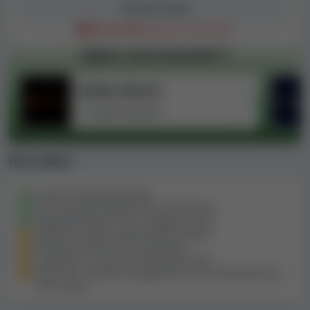
Sito del casinò
Non accetta
giocatori dall'Italia
Migliori casinò disponibili IT
CASINO VINCITU
Scelto dal Guru
Pro e contro
Limite di prelievo elevato
Sono accettati depositi da criptovalute
Disponibili giochi con croupier da vivo
Opzioni di gioco responsabili limitate
Possibili commissioni di prelievo
Supporto in chat non disponibile 24/7
Non tutti i metodi di pagamento sono disponibili per
tutti i paesi