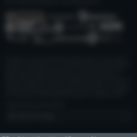
GIOCA RESPONSABILMENTE E CON MODERAZIONE.
Casino.guru è una fonte indipendente di informazioni sui casinò online e
sui giochi da casinò online e non è controllato da alcun operatore di gioco
d’azzardo, né da qualsiasi altra istituzione. Tutte le nostre recensioni e
guide vengono realizzate onestamente, secondo le conoscenze e le
opinioni dei membri del nostro team indipendente di esperti. Tuttavia, tali
recensioni e guide vanno intese per solo scopo informativo e non vanno
considerate alla stregua di consigli legali. Assicurati sempre di soddisfare
tutti i requisiti previsti dalla legge prima di giocare in qualsiasi casinò.
CASINO GURU IN ALTRE LINGUE
Seleziona lingua