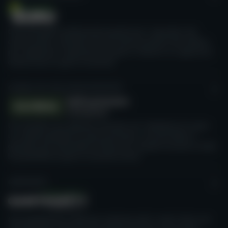
Corsi formativi professionali gratuiti per i lavoratori dei
casinò online, orientati verso le buone pratiche del settore,
per migliorare l'esperienza di gioco e favorire un approccio
onesto verso il gioco d'azzardo.
GLOBAL SELF-EXCLUSION INITIATIVE
Un'iniziativa che abbiamo lanciato con l'obiettivo di creare
un sistema globale di auto-esclusione, che permetta ai
giocatori più vulnerabili di bloccare il proprio accesso a tutte
le possibilità di gioco d'azzardo online.
GAMTEGRITY
Una piattaforma creata per mostrare tutti i nostri sforzi nel