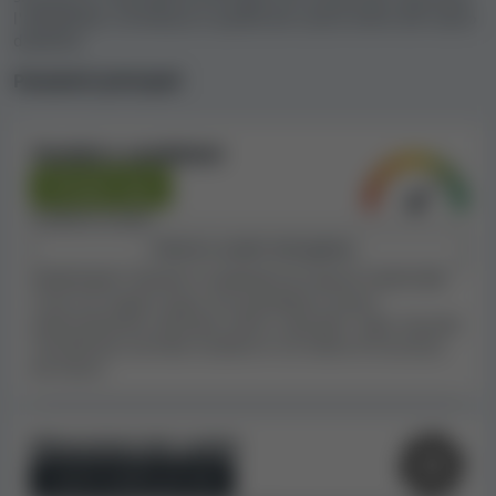
l'affidabilità, correttezza e qualità dei casinò online del nostro
sicuro e onesto?
database.
Per calcolare l'Indice di sicurezza di un casinò, usiamo
Parametri principali
una formula complessa che tiene in considerazione
una moltitudine di informazioni
che abbiamo
raccolto e valutato nel corso del nostro processo di
Termini e condizioni
valutazione. Per esempio: termini e condizioni del
Perlopiù equi
casinò, reclami dei giocatori, introiti stimati, blacklist e
Problemi trovati:
altro ancora.
Mostra analisi dettagliata
Esaminando Mystino Casino, abbiamo letto e analizzato
Analizziamo i termini e condizioni di ciascun casinò alla
approfonditamente i suoi Termini e condizioni.
ricerca di regole inique che potrebbero essere
potenzialmente utilizzate contro i giocatori. Ogni clausola
Abbiamo notato alcune regole o clausole poco corrette,
considerata scorretta risulterà in un Indice di sicurezza
ma
riteniamo che i Termini e condizioni siano
più basso.
perlopiù accettabili
. Una regola ingiusta o
svantaggiosa può essere usata per negare gli incassi ai
giocatori; tuttavia, in questo caso, non abbiamo
Dimensioni del casinò
riscontrato esempi particolarmente gravi.
Casinò medio-piccolo