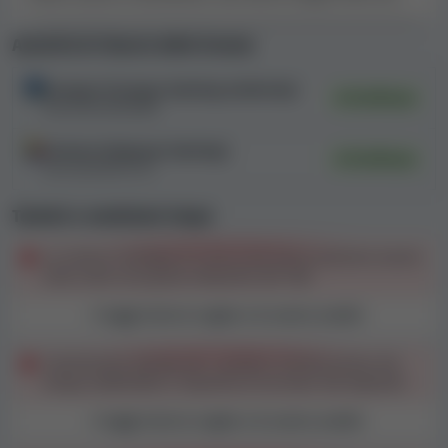
condizioni di Mystino Casino siano perlopiù onesti
.
Autorità di rilascio delle licenze
Nota:
puoi trovare le nostre scoperte
specifiche derivanti dall'analisi dei T&Cs
qui
.
Curaçao (Curaçao Gaming Authority)
Verificata
OGL/2024/340/0480
Comore (Anjouan Gaming)
Mystino Casino reclami dei giocatori
Verificata
ALSI-202505010-FI1
Il nostro approccio verso la valutazione dei casinò fa
Termini e condizioni iniqui
molto affidamento sui reclami dei giocatori, perché ci
danno
importanti informazioni sulle difficoltà
Le comuni strategie di ricerca dei bonus possono essere
riscontrate dai giocatori e sul modo in cui i casinò le
viste come una grave violazione dei T&C
affrontano
. Quando calcoliamo l'Indice di sicurezza di
Leggi tutta la regola e la nostra analisi
un casinò, prendiamo in considerazione tutti i reclami
ricevuti al nostro
Centro di risoluzione reclami
, oltre a
Commissioni elevate per i prelievi richiesti prima che
quelli inviati tramite altri canali.
venga soddisfatto il requisito di turnover del deposito
Al momento abbiamo
5 reclami relativi a questo
Leggi tutta la regola e la nostra analisi
casinò
nel nostro database. A causa di questo reclamo,