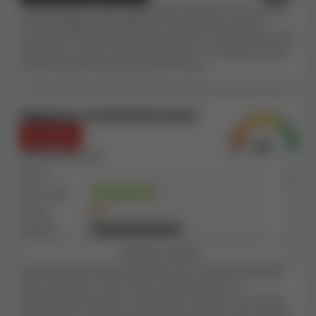
In base alle nostre stime o dati raccolti, Mystino Casino
Generalmente i casinò più grandi sono più sicuri, poiché
è un
casinò online medio-piccolo
. In rapporto alle sue
introiti maggiori permettono di rimborsare anche le
vincite più consistenti senza problemi, e poiché sono stati
dimensioni, i
reclami ricevuti mostrano un valore
testati da un gran numero di giocatori. Consideriamo gli
complessivo molto alto di vincite disputate
.
introiti stimati relativi agli ultimi 4 anni.
Prendiamo in considerazione la correlazione tra
dimensioni del casinò e reclami dei giocatori in
relazione, poiché i casinò più grandi tendono a ricevere
Rapporto reclami/dimensioni
più reclami, per via del maggior numero di giocatori.
Pessimo
Per quanto ne sappiamo, Mystino Casino non risulta in
Reclami totali:
13
nessuna significativa blacklist di casinò. La presenza di
Aperti
0
un casinò in una blacklist, come la nostra
blacklist di
Non risolti
5
Casino Guru
, può indicare che i giocatori non vengono
Risolti
1
trattati bene. Raccomandiamo ai giocatori di prendere
Rifiutati
7
in considerazione quste liste al momento di scegliere
Esplora reclami
un casinò in cui giocare.
La presenza di reclami significa che il casinò non tratta
Tutto questo, insieme ad altri fattori che prendiamo in
bene i giocatori o che non si comporta bene in
considerazione per le nostre recensoni, ha determinato
determinate situazioni. Valutiamo il numero e la serietà
dei reclami in relazioni alle dimensioni del casinò, poiché