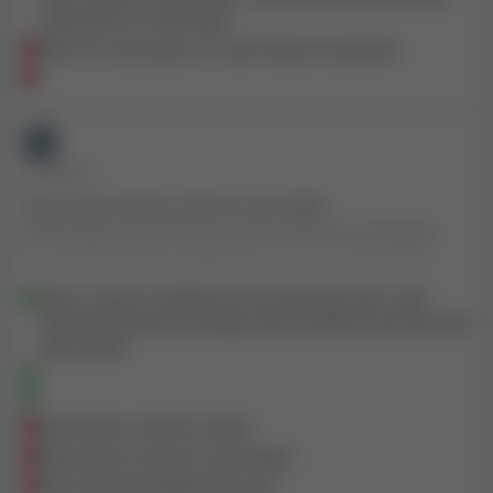
giochi alle slot, è meglio dire 96,5 anche in superficie.
spazzatura comunque.
Finora, mi sono sentito come se un casinò per
Non ho mai avuto un cash drop a sorpresa
giapponesi (esclusivamente?) stesse per essere
catturato.
Mi chiedo se va bene.
Post scriptum 20221224
• 4 ANNI FA
A proposito di Natale
non posso vincere. Ancora una volta.
La scommessa di 75 dollari da 0,9 dollari scompare a
L'RTP dello slot sembra essere inferiore al display.
90 rotazioni Bonus aggiuntivo di $ 105 + $ 75 La
È completamente soggettivo, ma non credo che i
scommessa da 1 dollaro scompare a 240 rotazioni.
casinò fatti per i giapponesi, incluso questo, possano
Ehi, non sono quasi mai stato nella zona positiva qui,
Non ci sono condizioni di scommessa per i giri
vincere in generale.
ma...
gratuiti Mi piace il design del sito Bonus giri gratuiti
giornalieri
Non gira come dovrebbe.
Il display RTP non è stato riscritto?
È un casinò super spazzatura.
Tutti scappano (*´Д｀*)
Non posso vincere molto.
Non posso vincere comunque.
Non dovresti depositare qui.