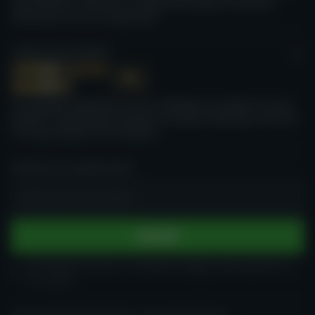
concretizzare l'idea di un'industria del gioco d'azzardo
online più sicura e trasparente.
CASINO GURU AWARDS
Un progetto ambizioso che ha l'obiettivo di celebrare le più
grandi e responsabili aziende nel settore iGaming e dar loro
il riconoscimento che meritano.
ISCRIVITI ALLA NEWSLETTER
Inserisci la tua email
Iscriviti
Ho almeno 18 anni e, secondo la legge, posso giocare in
un casinò