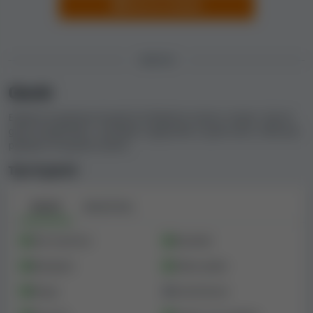
Invia un reclamo
Mystino Casino. Per saperne di più, leggi le recensioni
alla sezione dedicata alle '
recensioni degli utenti
' di
questa pagina.
GIOCHI
Nota:
le recensioni degli utenti potrebbero
Giochi
non rispecchiare fedelmente la qualità del
casinò. Alcuni casinò potrebbero inviare
Esplora la gamma di giochi di Mystino Casino. Scopri i tipi di
giochi disponibili, i provider supportati e quali sono i titoli più
recensioni false per migliorare il loro
popolari di questo casinò.
punteggio sul feedback degli utenti; inoltre,
possono esserci giocatori insoddisfatti che
Tipi di giochi
inviano diverse recensioni negative per
abbassare il punteggio del casinò. Facciamo
Giochi
Giochi live
del nostro meglio per filtrarle e calcolare un
punteggio accurato relativo al feedback degli
Slot machine
Roulette
utenti. Nonostante ciò, non includiamo il
Blackjack
feedback degli utenti nel calcolo del nostro
Video poker
Indice di sicurezza.
Bingo
Scommesse