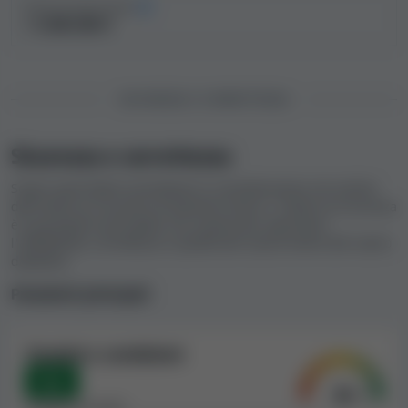
Introiti annuali stimati
risultato di vari fattori esaminati, rispecchia la sicurezza
> 5.000.000 €
e correttezza dei casinò online. Con un Indice di
sicurezza più alto, è meno probabile riscontrare
problemi giocando o richiedendo un prelievo.
Neon54
SICUREZZA E CORRETTEZZA
Casino ha totalizzato un Indice di sicurezza Alto, pari
a 8.8
: ecco perché potrebbe essere considerato
un'opzione favorevole, per la maggior parte dei
Sicurezza e correttezza
giocatori, in termini di correttezza e sicurezza. Leggi la
Scopri quali fattori prendiamo in considerazione nel calcolo
nostra recensione di Neon54 Casino per avere maggiori
dell'Indice di sicurezza di Neon54 Casino. L'Indice di sicurezza
informazioni su questo casinò e decidere se fa per te.
è il parametro principale che usiamo per esprimere
l'affidabilità, correttezza e qualità dei casinò online del nostro
database.
Neon54 Casino è corretto e sicuro?
Spiegazione dell'Indice di sicurezza
Parametri principali
Calcoliamo l'Indice di sicurezza di un casinò secondo
un'elaborata formula che prende in considerazione
Termini e condizioni
una gran quantità di dati
che abbiamo raccolto e
Equi
valutato nella nostra recensione. Per esempio: introiti
Problemi trovati: