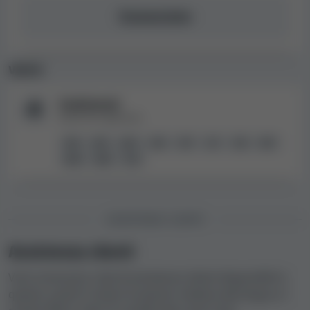
Le nostre recensioni esperte di casinò si basano sui vari
Sconosciuto
dati che raccogliamo su ciascun casinò, comprese le
informazioni sulle lingue supportate e sull'assistenza
clienti. Le opzioni disponibili su Neon54 Casino si
trovano nella tabella qui sotto.
Valute
Lingua
Sito web
Assistenza clienti
Live chat
Tradizionali
Valute fiat supportate.
24/7
Slovacco
EUR
USD
AUD
CAD
CHF
CLP
CZK
HUF
24/7
NOK
NZD
PLN
Inglese
24/7
Spagnolo
ASSISTENZA CLIENTI
24/7
Portoghese
Assistenza clienti
24/7
Tedesco
Vuoi conoscere i tipi di assistenza clienti disponibili in
24/7
questo casinò? Scopri le opzioni relative alla lingua e i
Finlandese