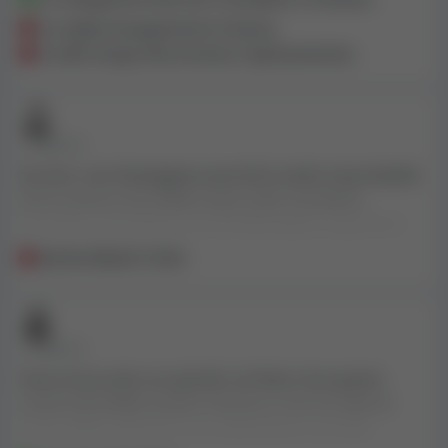
La soglia di pagamento è bassa.
A volte vengo disconnesso ripetutamente.
• 5 MESI FA
Se vinci, non festeggiare perché è molto improbabile
che tu possa mai vedere quei soldi. Il prelievo
massimo consentito è di soli 500 dollari al giorno e
sostengono che raggiungendo livelli VIP più alti il ​​
QUALUNQUE COSA
limite aumenta a 750 dollari e poi a 1.200 dollari. In
realtà, questo sistema è progettato per spingere i
giocatori a giocare di più solo per accedere alle
proprie vincite, il che si ritorce completamente contro
• 9 MESI FA
di te.
Sono d'accordo con gli altri sul fatto che questo
casinò dovrebbe essere rimosso e non ho idea di
Pubblicizzano che i prelievi vengono elaborati entro
come abbia ottenuto una valutazione così alta.
tre giorni lavorativi, ma nella mia esperienza non è