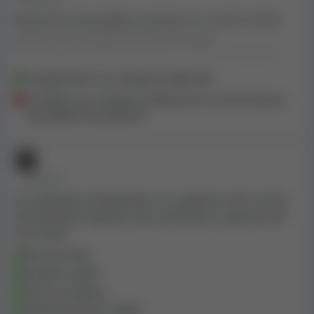
chiaramente chiesto aiuto. Se si guarda la
Ho scritto un'e-mail all'assistenza e mi hanno
Neon54 è la barzelletta assoluta tra i casinò online.
valutazione, c'è un motivo per cui questo casinò si
bloccato, dandomi del bugiardo... beh, indovinate un
Questo sito semplicemente non paga,
aggira intorno alle due stelle su Trustpilot: le
po', ho appena trovato l'e-mail di quella chat
indipendentemente da quanto si vinca. Si aspetta
recensioni sono vere e molti giocatori segnalano gli
dell'anno scorso e gliel'ho appena inviata.
invano i pagamenti e, quando si contatta il cosiddetto
stessi problemi. Se hai appena iniziato a usare questo
I pagamenti non vengono elaborati
"supporto", non si ottengono altro che risposte
casinò e qualcosa non va, fidati del tuo istinto. Questa
I prelievi non vengono elaborati e non hai alcuna
automatiche standard che non rispondono alle
piattaforma sembra costruita per far sì che i giocatori
possibilità di prelevare
domande poste.
depositino, rendendo i prelievi il più difficili possibile.
Proteggiti e stai alla larga!!!!!
È come parlare con un bot, o peggio, con un bot che
non capisce una sola frase. Problemi seri? Problemi
• 1 ANNO FA
tecnici? Soldi persi? Nessuna possibilità. Le risposte
Un ambiente amichevole e un supporto che ti serve
sono inutili quanto il sito stesso. Sembra tutta una
direttamente significa che continuerò a giocare nel
truffa elaborata per fregarti.
tuo casinò
bel sito web
Onestamente: Neon54 dovrebbe essere rimosso.
Come giocatore, non vieni semplicemente ignorato,
prelievi rapidi
ma attivamente truffato. Il mio consiglio: stai alla
forte sostegno
larga, cancella immediatamente il tuo account e
identificazione rapida