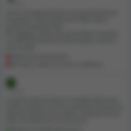
• 2 ANNI FA
Giochi con pagamenti bassi, non grandi vincite per
mantenere il saldo del giocatore nella media e
perdere lentamente tutto.
RTP adeguato almeno per gli slot Netent. Sito lento
con difficoltà tecniche e anche nel gioco. Anche la
chat è inutile.
Difficoltà tecniche del sito
RTP basso, sembra truccato o modificato
• 2 ANNI FA
Lo stesso casinò di 7signs, lo consiglio. Ritiro senza
verifica, specifico che sono un giocatore francese. Jaj
deposita e preleva un'ora dopo, e nemmeno 24 ore
dopo che il denaro era sul mio conto
Selezione completa dei fornitori