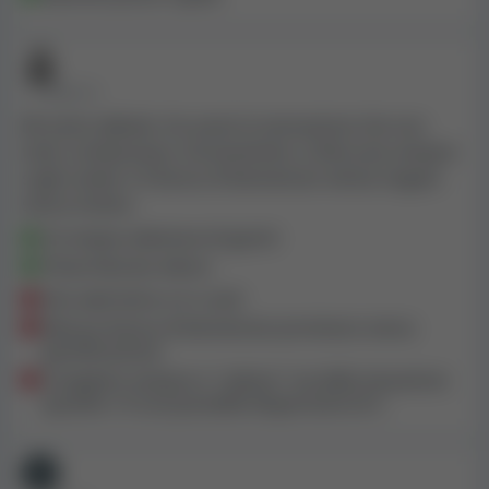
segnalalo agli altri: più persone vengono avvisate,
meglio è.
• 1 ANNO FA
Mi sento debole. Ho avuto la sensazione che non
tutto combaciasse. Stranamente, si bloccava sempre
sugli scatter e il bonus di benvenuto veniva negato
senza motivo.
Un'ampia selezione di giochi
Chiacchierata veloce
Sito web lento e in crash
Nessun bonus di benvenuto promesso senza
giustificazione
Congelare sempre e "saltare" via dalla situazione
quando c'è una possibile dispersione di 3