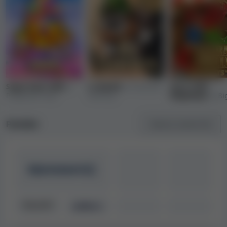
Gli introiti annuali stimati di Neon54 Casino sono
superiori a $5,000,000. In base alla nostra
classificazione, si tratta di un casinò online di medie
dimensioni.
Neon54 Casino ha una licenza rilasciata da
Anjouan
Sugar Rush 1000
di
Le Bandit
di Hacksaw
Extra Chilli
Gaming
Comore
.
Pragmatic Play
Gaming
Megaways
di Bi
Time Gaming
Opzioni di pagamento, limiti di prelievo e
Provider
Mostra tutto
(124)
limiti di vincita
Neon54 Casino supporta
33 metodi di deposito
.
Comprende: Skrill, Neteller, PaysafeCard, VISA,
Mastercard, Neosurf, PostePay, Zimpler, Bitcoin (BTC),
Siru Mobile, Bank transfer, Skrill 1-Tap, Ethereum (ETH),
Litecoin (LTC), Tether (USDT), Jetonbank, MiFinity,
Cardano (ADA), PlayID, Bitcoin Cash (BCH), Dogecoin
(DOGE), Ripple (XRP), USD Coin (USDC), Interac e-