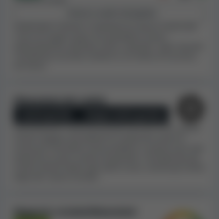
stimati del casinò, reclami dei giocatori, T&C, blacklist e
Mostra analisi dettagliata
così via.
Analizziamo i termini e condizioni di ciascun casinò alla
Per la nostra recensione, abbiamo analizzato
ricerca di regole inique che potrebbero essere
potenzialmente utilizzate contro i giocatori. Ogni clausola
meticolosamente i Termini e condizioni di Neon54
considerata scorretta risulterà in un Indice di sicurezza
Casino.
Ci sembra che non siano presenti regole o
più basso.
clausole che potrebbero essere considerate ingiuste
o apertamente svantaggiose nei confronti dei
giocatori.
Questo è un segno favorevole, considerando
Dimensioni del casinò
che queste regole possono potenzialmente essere
Casinò grande
Gruppo molto grande
sfruttate per negare gli incassi ai giocatori.
Generalmente i casinò più grandi sono più sicuri, poiché
In base alle nostre stime e alle informazioni che
introiti maggiori permettono di rimborsare anche le
vincite più consistenti senza problemi, e poiché sono stati
abbiamo raccolto, riteniamo che Neon54 Casino sia un
testati da un gran numero di giocatori. Consideriamo gli
casinò online molto grande
. In rapporto alle sue
introiti stimati relativi agli ultimi 4 anni, nonché gli introiti
dimensioni, questo casinò ha una
bassa quantità di
degli altri casinò correlati.
vincite oggetto di dispute nei reclami inviati dai
giocatori
. Prendiamo in considerazione sia le
dimensioni del casinò che il numero di reclami dei
Rapporto reclami/dimensioni