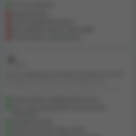
Ho vinto 29.000 $, ho aspettato 6 giorni per vedere se
mai successo nulla. Gioco con questo casinò da
Un sacco di giochi
si verificavano progressi su un prelievo (per il quale è
settimane e non sono riuscito a completare un solo
Pagamenti lenti
possibile prelevare solo 800 $! Davvero poco!)
prelievo nonostante i numerosi tentativi.
Limite di pagamento basso
Niente, continuavano a dirmi di aspettare.
Non rispettare il gioco responsabile
Alla fine ho finito per giocare d'azzardo e ho perso.
Dopo aver raggiunto un nuovo livello VIP, un "host
Ti disconnette costantemente
Ho chiesto di essere escluso da un casinò. Un mese
VIP" mi ha contattato promettendomi supporto 24
dopo non avevano ancora preso provvedimenti! Ho
ore su 24, 7 giorni su 7, bonus e assistenza personale
dovuto chiedere di nuovo! E poi mi hanno fatto
tramite WhatsApp, Telegram ed e-mail. Da allora, ho
inviare un'altra email per confermare.
contattato l'"host VIP" numerose volte su tutte le
• 1 ANNO FA
Questo casinò non dovrebbe esistere!!
piattaforme per oltre sette giorni e non ho ricevuto
Gioco su Neon54 da un bel po' di tempo ormai. Ciò
alcuna risposta. Questo cosiddetto supporto VIP
che apprezzo del sito sono i provider a mia
sembra essere nient'altro che un messaggio
disposizione, cosa che su altri siti internazionali è
automatico progettato per dare l'illusione di un
limitata.
servizio.
Layout del sito completamente nuovo.
Il sito è sempre stato abbastanza facile da navigare,
non ci sono più problemi come con il sito
ma è stato frustrante giocarci. A un certo punto la
Quando si tenta di bloccare o chiudere l'account, la
precedente
ricerca non ha funzionato. I giochi Pragmatic salvati
situazione peggiora ulteriormente. L'assistenza
navigazione facile
nei miei preferiti si sono avviati, ma quando cercavi
afferma che solo il gestore VIP può chiudere
Tante promozioni, sfide e tornei
"Giochi Pragmatic" non c'erano.
l'account, ma quest'ultimo non risponde. Allo stesso