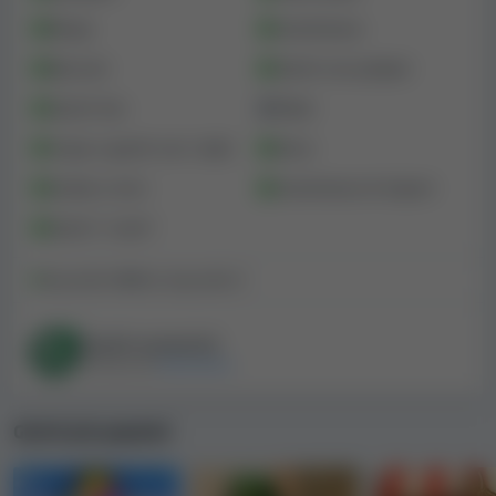
alla sezione
Recensioni degli utenti
di questa pagina.
Bingo
Scommesse
Nota:
è importante notare che le recensioni
Baccarà
Giochi con jackpot
degli utenti non sempre riflettono
Giochi live
Poker
oggettivamente la qualità del casinò. Si pensi
ad esempio ai casi in cui i casinò scrivono
Craps e giochi con i dadi
Keno
recensioni false per incrementare il loro
Gratta e vinci
Scommesse di eSport
feedback utenti, oppure ai giocatori
insoddisfatti che lasciano numerose
Giochi “crash“
recensioni negative per intaccare la
reputazione del casinò. Mettiamo tutto il
Disponibile:
14
Non disponibile:
1
nostro impegno nel filtrarle e calcolare un
punteggio basato sul feedback degli utenti
Giochi autentici
oggettivamente accurato; nonostante ciò,
Verificato da
Gamecheck
non includiamo il feedback degli utenti nel
calcolo del nostro Indice di sicurezza.
Giochi più popolari
Licenze e informazioni sull'azienda