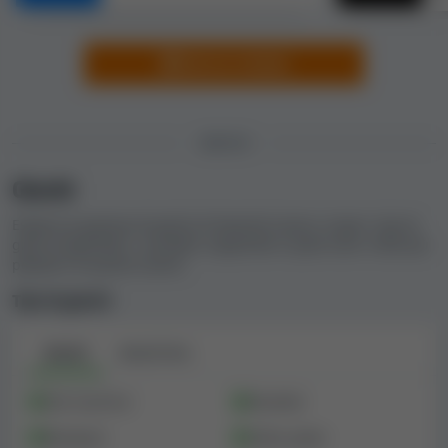
insieme a
15 reclami relativi ad altri casinò collegati
.
A causa di questi reclami, abbiamo dato a questo casinò
4.250 punti di penalità totali
, di cui
4.250
provengono
Invia un reclamo
dai casinò collegati. Puoi trovare altre informazioni sui
reclami e sui punti di penalità alla sezione "Spiegazioni
sull'Indice di sicurezza".
GIOCHI
Feedback e recensioni degli utenti di
Giochi
Neon54 Casino
Esplora la gamma di giochi di Neon54 Casino. Scopri i tipi di
Su Casino Guru,
gli utenti possono valutare e
giochi disponibili, i provider supportati e quali sono i titoli più
popolari di questo casinò.
recensire i casinò online
, per condividere opinioni,
feedback ed esperienze. In base a questo elementi,
Tipi di giochi
calcoliamo un feedback degli utenti complessivo, che va
da Terribile a Eccellente.
Giochi
Giochi live
In base alle
31 recensioni degli utenti
per Neon54
Slot machine
Roulette
Casino nella nostra banca dati, il punteggio sul
Feedback degli utenti è Misto. Puoi trovare le recensioni
Blackjack
Video poker