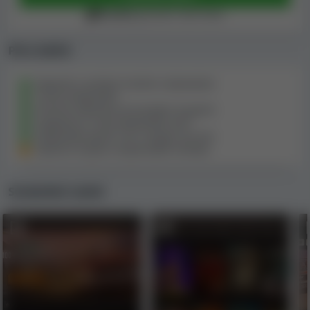
Accetta
giocatori dall'Italia
Pro e contro
Depositi e prelievi tramite criptovalute
Tornei disponibili
Enorme selezione di provider di giochi
Supporto in chat disponibile 24/7
Disponibili giochi con croupier da vivo
Opzioni di gioco responsabili limitate
Screenshot casinò