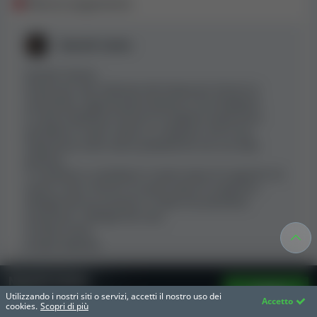
Nessun pagamento
Neon54 Casino
Gentile Cliente,
Grazie per aver dedicato del tempo per fornire la
recensione. Apprezziamo davvero il tuo feedback.
Il nostro obiettivo è fornire la migliore esperienza
possibile ai nostri clienti e ci dispiace che la tua
esperienza sulla nostra piattaforma non sia stata
positiva.
Ti invitiamo a contattare il nostro team di supporto via
email o chat. Fornisci al nostro team di supporto i
dettagli del tuo account in modo che possiamo
esaminare i dettagli del caso.
Cordiali saluti,
Il team Neon54.
Utilizzando i nostri siti o servizi, accetti il nostro uso dei
Accetto
cookies.
Scopri di più
• 3 ANNI FA