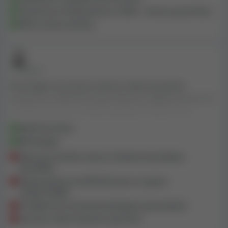
Top bonus di benvenuto (100% + bonus granchio)
Ritiro senza verifica
• 3 ANNI FA
Purtroppo non posso riferire nulla di positivo
neanche su Neon54. Dopo diverse migliaia di euro di
perdite, un sacco di disconnessioni, bonus non
concessi, cashback non concessi e un servizio clienti
Molti fornitori
che apparentemente non ha idea del gioco
Bel design
d'azzardo, non giocherò più a Neon54 Casino.
Nessuna verifica senza richiesta di prelievo
Inoltre, la verifica non è possibile in anticipo. Secondo
possibile.
me un enorme nogo. I depositi possono essere
Impostazioni insufficienti per un gioco
effettuati senza limiti, più di un prelievo giornaliero di
responsabile.
500 euro, che poi richiede diverse settimane, visto
Problemi di connessione/logout persistenti
che devi prima verificare te stesso, non è nemmeno
Servizio clienti davvero pessimo
possibile. Con molta fortuna, dopo essere stato