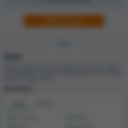
casinò, prendiamo in considerazione tutti i reclami che
riceviamo al nostro
Centro di risoluzione reclami
insieme ai reclami che troviamo altrove.
Invia un reclamo
Non abbiamo trovato
alcun reclamo significativo
su
questo casinò.
GIOCHI
Feedback degli utenti e recensioni per
Giochi
OgaBet Casino
Esplora la gamma di giochi di OgaBet Casino. Scopri i tipi di
Su Casino Guru,
gli utenti hanno l'opportunità di
giochi disponibili, i provider supportati e quali sono i titoli più
valutare e recensire i casinò online
per poter
popolari di questo casinò.
condividere le loro opinioni, feedback ed esperienze. In
Tipi di giochi
base a questi dati generiamo un punteggio sulla
soddisfazione degli utenti, che va da Terribile a
Eccellente.
Giochi
Giochi live
Purtroppo, al momento non abbiamo recensioni degli
Slot machine
Roulette
utenti per OgaBet Casino nella nostra banca dati. Hai
Blackjack
Video poker