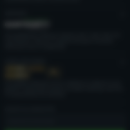
bonus potresti richiedere, consulta la sezione '
Bonus
'
di questa recensione.
GAMTEGRITY
Una piattaforma creata per mostrare tutti i nostri sforzi nel
concretizzare l'idea di un'industria del gioco d'azzardo
online più sicura e trasparente.
CASINO GURU AWARDS
Un progetto ambizioso che ha l'obiettivo di celebrare le più
grandi e responsabili aziende nel settore iGaming e dar loro
il riconoscimento che meritano.
ISCRIVITI ALLA NEWSLETTER
Inserisci la tua email