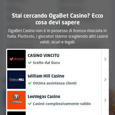
l'opportunità di essere il primo utente a valutare
questo casinò sul nostro sito, indipendentemente dal
Bingo
Scommesse
fatto che la tua esperienza sia stata positiva o negativa.
Stai cercando OgaBet Casino? Ecco
Baccarà
Giochi con jackpot
cosa devi sapere
Nota:
dato che non è raro che i giocatori
Giochi live
Poker
OgaBet Casino non è in possesso di licenza rilasciata in
delusi lascino diverse recensioni negative per
Italia. Piuttosto, i giocatori stanno scegliendo altri casinò
Craps e giochi con i dadi
Keno
danneggiare la reputazione di un casinò, né
validi, sicuri e legali.
che alcuni casinò pubblichino recensioni false
Gratta e vinci
Scommesse di eSport
per aumentare il loro punteggio relativo al
CASINO VINCITU
Giochi “crash“
feedback degli utenti, ricorda che le
Scelto dal Guru
recensioni degli utenti potrebbero non
Disponibile:
12
Non disponibile:
3
rispecchiare fedelmente la qualità del casinò.
William Hill Casino
Ci impegniamo a filtrarle e a calcolare un
Giochi più popolari
punteggio accurato relativo al feedback degli
Ottima assistenza clienti
utenti; tuttavia, per questi motivi, non
prendiamo in considerazione il feedback degli
LeoVegas Casino
utenti nel calcolo del nostro Indice di
Casinò complessivamente valido
sicurezza.