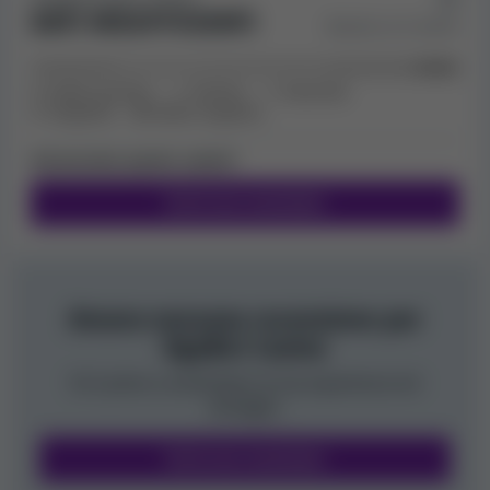
DATI INSUFFICIENTI
Basato su 0 utenti
Limite di vincite e di prelievo; opzioni di
Molto positivo
Positivo
Neutrale
pagamento
Negativo
Molto negativo
OgaBet Casino accetta depositi tramite
10 metodi di
Hai provato questo casinò?
pagamento
. Comprende: Mastercard, VISA, Bank
Scrivi una recensione
transfer, Voucher, Flutterwave, Verve, QR code
payment, USSD, Interswitch, Betting Voucher.
Generalmente, vincite e prelievi vengono regolati dai
limiti impostati dal casinò. In molti casi, le soglie sono
Ancora nessuna recensione per
abbastanza alte da non impattare sulla maggioranza
OgaBet Casino
dei giocatori. Tuttavia, certi casinò impongono
restrizioni sulle vincite o sui prelievi che potrebbero
Sii il primo a condividere la tua esperienza nel
risultare piuttosto limitanti. Ecco perché esaminiamo
dettaglio.
sempre questi aspetti nelle nostre recensioni di casinò.
Le informazioni relative ai limiti sulle vincite e sui
Scrivi una recensione
prelievi di questo casinò sono mostrati nella tabella qui