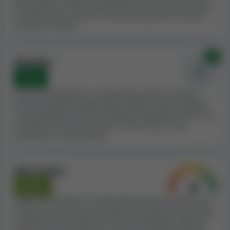
Non abbiamo trovato OMGBet Casino in alcuna
dei reclami in relazioni alle dimensioni del casinò, poiché
è naturale che i casinò che hanno più giocatori avranno
blacklist di casinò degna di nota. Se un casinò ha posto
anche più reclami.
in una blacklist, come la nostra
blacklist Casino Guru
,
può darsi che non si sia comportato bene nei confronti
dei propri clienti. Quando si sceglie un casinò online in
0x
Blacklist
cui giocare, riteniamo che questo aspetto non vada
None
preso alla leggera.
Se un casinò appare in una blacklist valida, di solito è
perché ha delle caratteristiche negative. Noi prendiamo
T&C di OMGBet Casino
in considerazione tutte le blacklist e regoliamo l'Indice di
sicurezza del casinò in base al nostro parere sulla
Esaminiamo i Termini e condizioni di ogni casinò che
situazione e la sua gravità.
valutiamo con grande attenzione al dettaglio e
determiniamo il loro livello di correttezza.
Nei
Termini e condizioni di numerosi casinò troviamo
Altri fattori
regole che riteniamo poco corrette o palesemente
Neutri
svantaggiose per i giocatori, poiché vengono spesso
Anche altre qualità e caratteristiche possono influenzare
usate dai casinò per evitare di corrispondere le vincite.
l'Indice di sicurezza di un casinò: limiti sulle vincite, limiti
di prelievo bassi, giochi o licenze contraffatte, supporto
Nel corso della nostra procedura di revisione, non