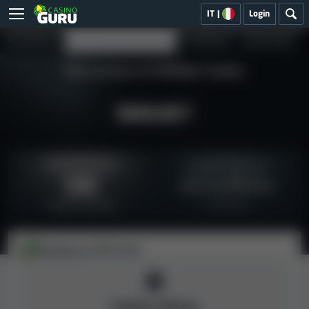
IT
|
Login
PANORAMICA
SICUREZZA E CORRETTEZZA
RECENSIONI
DISCUSSIONE
Recensione di OMGBet Casino
Indice di sicurezza
Feedback degli utenti
7.5
Dati insufficienti
0 recensioni
Casinò recente
Branislav B.
09/2020
Casinò chiuso