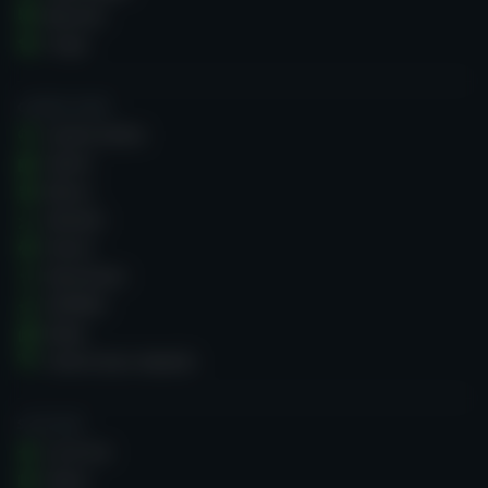
Baccarà
24/7
Craps
Ucraino
Francese
CASINO GURU
Casinò online
Polacco
Giochi
Bonus
Turco
Reclami
Forum
I membri del nostro team dedicato alle recensioni di
Recensioni
casinò hanno contattato i rappresentanti del casinò per
ZOOMin
capire quanto le loro risposte siano utili, professionali e
News
veloci. Dato che l'assistenza clienti può aiutarti in caso
di problemi con la procedura di registrazione su
Casino Guru Awards
OMGBet Casino, i conti, i prelievi o altro ancora, per noi
è molto importante. In base ai nostri test e alle
SU DI NOI
informazioni che abbiamo raccolto, OMGBet Casino ha
Su di noi
un'
assistenza clienti veloce e professionale
.
Storia