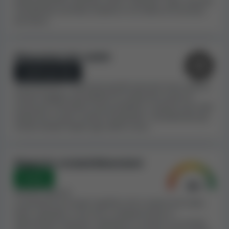
del casinò, reclami dei giocatori, introiti stimati, blacklist
potenzialmente utilizzate contro i giocatori. Ogni clausola
considerata scorretta risulterà in un Indice di sicurezza
e così via.
più basso.
Abbiamo attentamente esaminato e analizzato i Termini
e condizioni di OMGBet Casino come parte della nostra
Dimensioni del casinò
recensione di OMGBet Casino.
Non abbiamo
individuato regole o clausole che reputiamo ingiuste
Casinò piccolo
o svantaggiose.
È un buon segno, poiché regole di
Generalmente i casinò più grandi sono più sicuri, poiché
questa natura potrebbero essere usate per evitare di
introiti maggiori permettono di rimborsare anche le
pagare le vincite ai giocatori.
vincite più consistenti senza problemi, e poiché sono stati
testati da un gran numero di giocatori. Consideriamo gli
In base alle nostre stime o dati raccolti, OMGBet Casino
introiti stimati relativi agli ultimi 4 anni.
è un
casinò online tra i più piccoli
. In rapporto alle sue
dimensioni, i
reclami ricevuti mostrano un valore
Rapporto reclami/dimensioni
complessivo molto basso di vincite disputate
. Dato
che i casinò più grandi ricevono in genere più reclami,
Ottimo
per via del maggior numero di giocatori, teniamo in
Reclami totali:
0
considerazione sia le dimensioni del casinò che il
La presenza di reclami significa che il casinò non tratta
feedback degli utenti.
bene i giocatori o che non si comporta bene in
determinate situazioni. Valutiamo il numero e la serietà