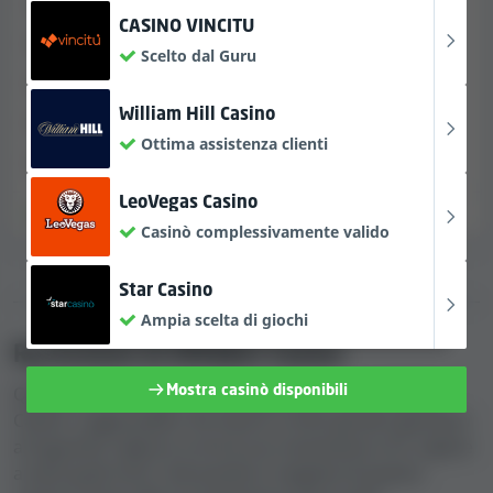
recensioni potrebbero essere false, scritte
Baccarà
Giochi con jackpot
CASINO VINCITU
solo per migliorare il punteggio complessivo
Giochi live
Poker
sul feedback degli utenti. Altre potrebbero
Scelto dal Guru
essere state scritte da giocatori insoddisfatti
Craps e giochi con i dadi
Keno
che inviano diverse recensioni negative per
William Hill Casino
Gratta e vinci
Scommesse di eSport
abbassare il punteggio del casinò. Sebbene ci
Ottima assistenza clienti
impegniamo al massimo per escludere queste
Giochi “crash“
recensioni e determinare un feedback degli
LeoVegas Casino
utenti imparziale, evitiamo di incorporare il
Disponibile:
2
Non disponibile:
13
Casinò complessivamente valido
feedback degli utenti nel nostro Indice di
sicurezza per via di questi fattori.
Star Casino
RECENSIONI
Ampia scelta di giochi
Informazioni aziendali e licenze di
Recensioni di OMGBet Casino
OMGBet Casino
Mostra casinò disponibili
Qui puoi condividere le tue esperienze con OMGBet
Casino. Leggi quello che hanno scritto gli altri giocatori
OMGBet Casino è di proprietà di
Favorit United N.V.
e i
al riguardo, oppure scrivi la tua recensione e fa' sapere
suoi introiti stimati annuali sono superiori a $1,000,000.
a tutti quali sono i lati positivi e negativi di questo
In base alla nostra classificazione, si tratta di un casinò