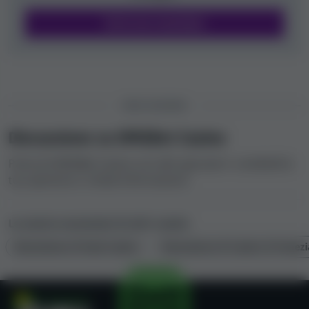
sempre questi aspetti nelle nostre recensioni di casinò.
Le informazioni relative ai limiti sulle vincite e sui
Scrivi una recensione
prelievi di questo casinò sono mostrati nella tabella qui
sotto.
Limiti di prelievo
Limiti di vincita
DISCUSSIONE
EUR 3.000 al giorno
Nessun limite di vincita
EUR 90.000 al mese
Discussione su OMGBet Casino
USD 3.000 al giorno
Parla di OMGBet Casino con altri giocatori: condividi la
USD 90.000 al mese
tua opinione o chiedi informazioni.
RUB 60.000 al giorno
RUB 1.800.000 al mese
Le nostre recensioni di altri casinò
Recensione di Sisal Casino
Recensione di Casino di Venezi
Nota:
alcuni metodi di pagamento a
disposizione dei giocatori potrebbero non
essere disponibili sia per i depositi che per i
prelievi. Inoltre, alcune opzioni potrebbero