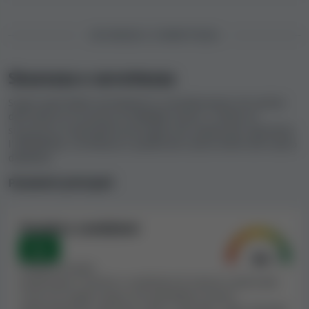
dei casinò online. Maggiore è l'Indice di sicurezza,
maggiori sono le probabilità di giocare e vedersi pagate
SICUREZZA E CORRETTEZZA
le proprie vincite senza problemi.
OMGBet Casino ha
un Indice di sicurezza di 7.5.
Tuttavia, trattandosi di un
casinò nuovo
, potrebbe essere ancora prematuro
Sicurezza e correttezza
attestare la sua sicurezza. Per questo, per ora lo
Scopri quali fattori prendiamo in considerazione nel calcolo
abbiamo categorizzato come casinò Recente. Continua
dell'Indice di sicurezza di OMGBet Casino. L'Indice di
a leggere la nostra recensione di OMGBet Casino per
sicurezza è il parametro principale che usiamo per esprimere
decidere consapevolmente se questo casinò fa per te o
l'affidabilità, correttezza e qualità dei casinò online del nostro
no.
database.
Parametri principali
OMGBet Casino è corretto e sicuro?
Spiegazione dell'Indice di sicurezza
Termini e condizioni
Per calcolare l'Indice di sicurezza di un casinò,
Equi
utilizziamo
una formula complessa che prende in
Problemi trovati:
considerazione i dati raccolti
che abbiamo inserito
Analizziamo i termini e condizioni di ciascun casinò alla
nella nostra recensione. Generalmente si tratta di T&C
ricerca di regole inique che potrebbero essere