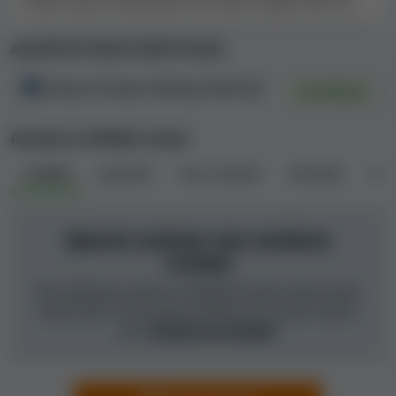
clienti scarso o inesistente, una rete di negozi fisici ecc.
abbiamo trovato regole ingiuste nei Termini e
condizioni di OMGBet Casino
.
Autorità di rilascio delle licenze
Reclami dei giocatori su OMGBet Casino
Curaçao (Curaçao Gaming Authority)
Verificata
Nel nostro metodo di recensione dei casinò, poniamo
particolare attenzione ai reclami dei giocatori, perché ci
Reclami su OMGBet Casino
forniscono
informazioni importanti sui problemi
Tutti
(0)
Aperti
(0)
Non risolti
(0)
Risolti
(0)
Rifi
affrontati dai giocatori e sull'approccio dei casinò
nel risolverli
. Quando esaminiamo la sicurezza e la
correttezza di un casinò, prendiamo in considerazione
Questa sezione non contiene
tutti i reclami inviati tramite il nostro
Centro risoluzione
reclami
reclami
, insieme a quelli provenienti da altre fonti,
Non abbiamo reclami su OMGBet Casino nella nostra
Non abbiamo trovato
alcun reclamo significativo
su
banca dati. Se hai avuto problemi con questi casinò,
questo casinò.
puoi
inviare un reclamo
.
Feedback e valutazione degli utenti di
OMGBet Casino