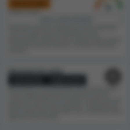
considerazione le variabili che abbiamo incluso e
Piuttosto iniqui
valutato nella nostra recensione
. Comprende Termini
Problemi trovati:
e condizioni, reclami dei giocatori, introiti stimati,
Mostra analisi dettagliata
blacklist e vari altri fattori relativi al casinò.
Analizziamo i termini e condizioni di ciascun casinò alla
Nella nostra recensione di Pelican Casino, abbiamo
ricerca di regole inique che potrebbero essere
potenzialmente utilizzate contro i giocatori. Ogni clausola
letto ed esaminato attentamente i Termini e condizioni
considerata scorretta risulterà in un Indice di sicurezza
di Pelican Casino. Abbiamo individuato alcune regole o
più basso.
clausoli non favorevoli. In base a ciò,
riteniamo che i
T&C siano piuttosto svantaggiosi, nel complesso
.
Regole ingiuste o svantaggiose possono
Dimensioni del casinò
potenzialmente essere usate contro i giocatori per
Casinò grande
Gruppo grande
giustificare una mancata corresponsione delle vincite.
Generalmente i casinò più grandi sono più sicuri, poiché
In base ai risultati delle nostre ricerche, ti
introiti maggiori permettono di rimborsare anche le
raccomandiamo prudenza se decidi di giocare in
vincite più consistenti senza problemi, e poiché sono stati
questo casinò.
testati da un gran numero di giocatori. Consideriamo gli
introiti stimati relativi agli ultimi 4 anni, nonché gli introiti
In base alle nostre stime e alle informazioni che
degli altri casinò correlati.
abbiamo raccolto, riteniamo che Pelican Casino sia un
grosso casinò online
. Questo casinò ha una
bassa