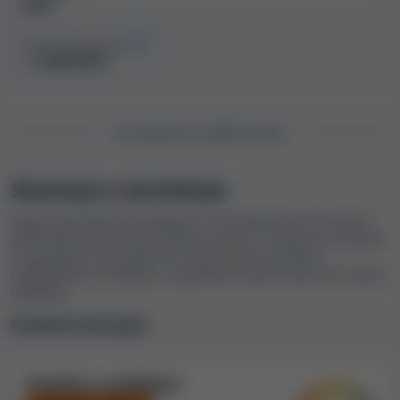
truffa"
.
2019
In base ai dati raccolti, abbiamo determinato l'Indice di
Introiti annuali stimati
sicurezza del casinò, ovvero un punteggio attribuito ai
> 5.000.000 €
casinò online per indicare il loro livello di sicurezza e
correttezza. Più è alto l'Indice di sicurezza, minori sono
le probabilità di riscontrare problemi durante il gioco o
SICUREZZA E CORRETTEZZA
di diminuire la cifra prelevabile.
Pelican Casino ha un
Indice di sicurezza superiore alla media, pari a 7.5
, il
che significa che è un'opzione accettabile per alcuni
Sicurezza e correttezza
giocatori, ma ci sono tanti casinò più validi i termini di
Scopri quali fattori prendiamo in considerazione nel calcolo
sicurezza e correttezza. Continua a leggere la nostra
dell'Indice di sicurezza di Pelican Casino. L'Indice di sicurezza
recensione di Pelican Casino per conoscere meglio
è il parametro principale che usiamo per esprimere
questo casinò e decidere se fa al caso tuo.
l'affidabilità, correttezza e qualità dei casinò online del nostro
database.
Correttezza e sicurezza di Pelican Casino
Parametri principali
Quando calcoliamo l'Indice di sicurezza di un casinò,
seguiamo una
complessa metodologia che prende in
Termini e condizioni