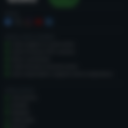
Casino Guru
SEGUICI
Vogliamo che i giocatori comprendano il gioco
d'azzardo.
GUIDA AL GIOCO D'AZZARDO
Come scegliere un casinò online
Giochi di fortuna: RTP e varianza
Bonus e promozioni
Codice del gioco d’azzardo onesto
Gioco responsabile e supporto contro la dipendenza
GUIDE AI GIOCHI
Slot machine
Roulette
Blackjack
Video poker
Baccarà