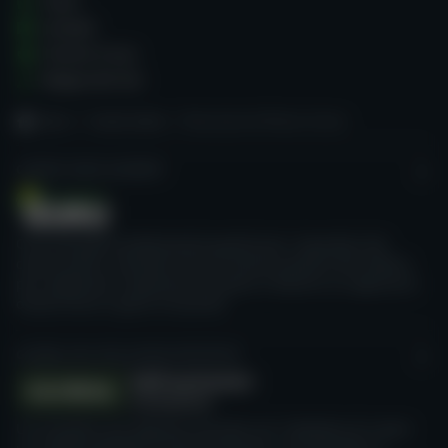
Team
Contatti
Termini d'uso
Mappa del sito
Home
Casinò online
Recensione di Pelican Casino
CASINO GURU ACADEMY
Corsi formativi professionali gratuiti per i lavoratori dei
casinò online, orientati verso le buone pratiche del settore,
per migliorare l'esperienza di gioco e favorire un approccio
onesto verso il gioco d'azzardo.
GLOBAL SELF-EXCLUSION INITIATIVE
Un'iniziativa che abbiamo lanciato con l'obiettivo di creare