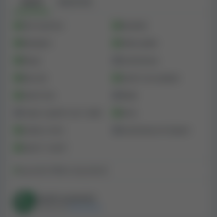
Giochi
Giochi live
valutare e recensire i casinò online
per poter
condividere le loro opinioni, feedback ed esperienze. In
Slot machine
Roulette
base a questi dati generiamo un punteggio sulla
soddisfazione degli utenti, che va da Terribile a
Blackjack
Video poker
Eccellente.
Bingo
Scommesse
Tuttavia, questo casinò non ha ancora un punteggio
Baccarà
Giochi con jackpot
basato sul Feedback degli utenti. Lo calcoliamo solo
quando un casinò riceve almeno 5 recensioni, ma finora
Giochi live
Poker
abbiamo ricevuto solo
2 recensioni degli utenti
per
Craps e giochi con i dadi
Keno
Pelican Casino. Puoi accedere alle recensioni del casinò
inviate dagli utenti alla sezione
Recensioni degli utenti
Gratta e vinci
Scommesse di eSport
di questa pagina.
Giochi “crash“
Nota:
dato che non è raro che i giocatori
Disponibile:
11
Non disponibile:
4
delusi lascino diverse recensioni negative per
danneggiare la reputazione di un casinò, né
Giochi autentici
che alcuni casinò pubblichino recensioni false
Verificato da
Gamecheck
per aumentare il loro punteggio relativo al