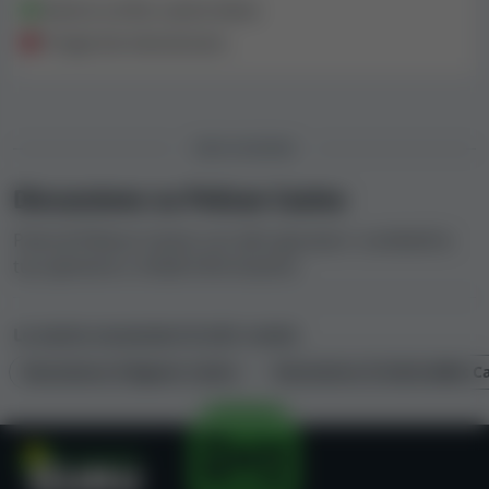
Hanno scritto casino bene
essere astronomici. Tutti i giochi dei 3 provider che
Troppi da menzionare.
ho provato erano in una vena simile. Guarda, ho
perso e vinto molte volte, ma sinceramente mai così
velocemente. Mi stavo solo ambientando nei giochi e
sono stato decimato. 140 euro in scommesse da 40
DISCUSSIONE
cent spariti in un batter d'occhio.
Discussione su Pelican Casino
Parla di Pelican Casino con altri giocatori: condividi la
tua opinione o chiedi informazioni.
Le nostre recensioni di altri casinò
Recensione di Bgame Casino
Recensione di AdmiralBet C