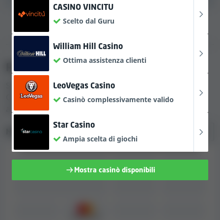
PhonePe, IMPS, PIX.
CASINO VINCITU
Molti siti di gioco online applicano delle restrizioni sulle
Scelto dal Guru
vincite massime possibili e sugli importi prelevabili.
Spesso, i limiti su vincite e prelievi sono abbastanza
METODI DI PAGAMENTO
William Hill Casino
elevati da non risultare troppo impattanti per la
Ottima assistenza clienti
Pagamenti
maggior parte dei giocatori. Tuttavia, ci sono casinò che
impongono limitazioni piuttosto restrittive sugli importi
Scopri i metodi di pagamento supportati da Pelican
LeoVegas Casino
relativi a vincite e prelievi. Ecco perché prendiamo in
Casino, oltre alle limitazioni e alle commissioni
Casinò complessivamente valido
considerazione queste limitazioni nelle nostre
associate alle transazioni verso/dal tuo conto.
recensioni. Nella tabella qui sotto puoi trovare
Star Casino
informazioni sui limiti di vincita e di prelievo di questo
Metodi di pagamento
Mostra tutto
(51)
casinò.
Ampia scelta di giochi
Nota:
è possibile che alcuni dei metodi di
Mostra casinò disponibili
pagamento citati non siano disponibili sia per
i depositi che per i prelievi. Inoltre, la
disponibilità di determinati metodi di
pagamento può variare in base al Paese.