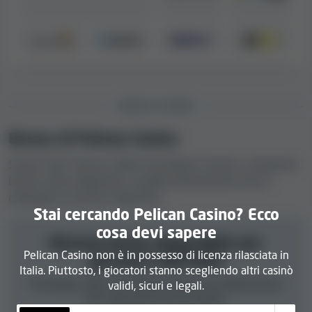
Pelican Casino ha una licenza
Pelican Casino
, rilasciata
da
Curaçao Gaming Authority
.
Limiti di prelievo, limiti sulle vincite e
opzioni relative ai metodi di pagamento
BONUS CASINÒ
Pelican Casino supporta
51 metodi di pagamento
.
Comprende: Skrill, Neteller, PaysafeCard, VISA,
Bonus di Pelican Casino
Mastercard, Multibanco, Boleto Bancário, Bitcoin (BTC),
Bank transfer, ApplePay, eZeeWallet, Banxa, ING Bank,
Scopri tutti i bonus offerti da Pelican Casino, compresi i
Itaú, Piastrix, Kvitum, CashtoCode, Google Pay, blik,
bonus senza deposito e quelli di benvenuto che si
Jeton, SEPA, Revolut, MiFinity, Wert, Tether (USDT),
ottengono al primo deposito.
Stai cercando Pelican Casino? Ecco
Ethereum (ETH), Jeton Cash, MuchBetter, Klarna,
cosa devi sapere
MoonPay, Interac, SEB Bank, Volksbank, Allied Irish
Nessun bonus disponibile per
Banks (AIB), Bitcoin Cash (BCH), Cardano (ADA), Litecoin
Pelican Casino non è in possesso di licenza rilasciata in
giocatori dall'Italia
(LTC), Ripple (XRP), UBB, Maya, GCash, Unified
Italia. Piuttosto, i giocatori stanno scegliendo altri casinò
Payments Interface (UPI), Bank of Ireland, UniCredit
Purtroppo, pare che Pelican Casino non abbia bonus
validi, sicuri e legali.
Bank, PaySera, PicPay, Bradesco, Banco do Brasil,
per i giocatori del tuo Paese.