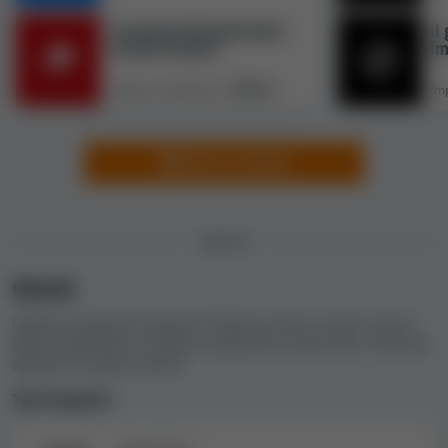
sul modo in cui i casinò si impegnano a risolvere le
situazioni
. Calcolando l'Indice di sicurezza di ogni
L'account del giocatore
Il
è stato chiuso.
im
casinò, prendiamo in considerazione tutti i reclami che
pr
riceviamo al nostro
Centro di risoluzione reclami
1.700 zł
Importo contestato:
Imp
insieme ai reclami che troviamo altrove.
Al momento abbiamo
2 reclami riguardanti
direttamente questo casinò
Invia un reclamo
nel nostro database,
insieme a
6 reclami relativi ad altri casinò collegati
. A
causa di questi reclami, abbiamo dato a questo casinò
502 punti di penalità totali
, di cui
176
provengono dai
GIOCHI
casinò collegati. Puoi trovare altre informazioni sui
reclami e sui punti di penalità alla sezione "Spiegazioni
Giochi
sull'Indice di sicurezza".
Esplora la gamma di giochi di Pelican Casino. Scopri i tipi di
giochi disponibili, i provider supportati e quali sono i titoli più
Pelican Casino: recensioni e feedback
popolari di questo casinò.
degli utenti
Tipi di giochi
Su Casino Guru,
gli utenti hanno l'opportunità di